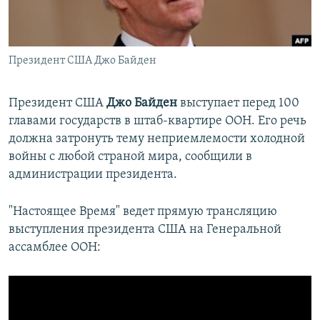
ПРИСОЕДИНЯЙТЕСЬ!
ПОБЕДИТЕЛЕЙ НЕ СУДЯТ?
КРЫМ.НЕПОКОРЕННЫЙ
Президент США Джо Байден
ELIFBE
УКРАИНСКАЯ ПРОБЛЕМА КРЫМА
Президент США
Джо Байден
выступает перед 100
Все сайты RFE/RL
главами государств в штаб-квартире ООН. Его речь
должна затронуть тему неприемлемости холодной
войны с любой страной мира, сообщили в
администрации президента.
"Настоящее Время" ведет прямую трансляцию
выступления президента США на Генеральной
ассамблее ООН: