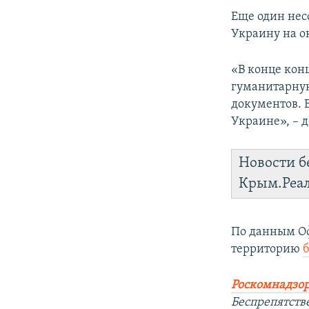
Еще один нес
Украину на о
«В конце конц
гуманитарную
документов. 
Украине», – 
Новости б
Крым.Реа
По данным Оф
территорию
Роскомнадзор
Беспрепятств