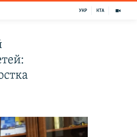
УКР
КТА
й
тей:
остка