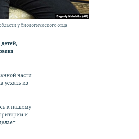
бласти у биологического отца
 детей,
овека
ванной части
а уехать из
ась к нашему
ерритории и
делает