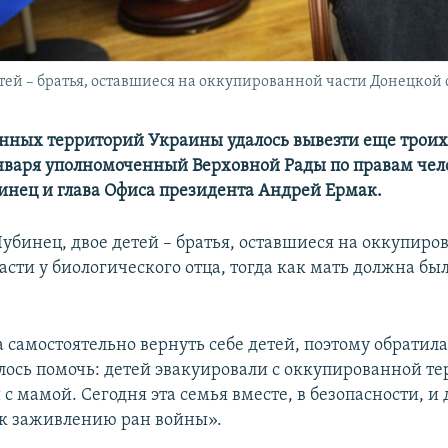
ей – братья, оставшиеся на оккупированной части Донецкой о
нных территорий Украины удалось вывезти еще троих
нваря уполномоченный Верховной Рады по правам чел
нец и глава Офиса президента Андрей Ермак.
Лубинец, двое детей – братья, оставшиеся на оккупиро
сти у биологического отца, тогда как мать должна был
а самостоятельно вернуть себе детей, поэтому обратил
алось помочь: детей эвакуировали с оккупированной т
с мамой. Сегодня эта семья вместе, в безопасности, и 
к заживлению ран войны».