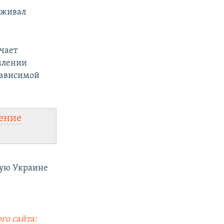
рживал
учает
млении
зависимой
ение
ную Украине
го сайта: