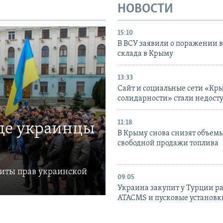
НОВОСТИ
15:10
В ВСУ заявили о поражении 
склада в Крыму
13:33
Сайт и социальные сети «Кр
солидарности» стали недост
11:18
где украинцы
В Крыму снова снизят объем
свободной продажи топлива
щиты прав украинской
09:05
Украина закупит у Турции р
ATACMS и пусковые установ