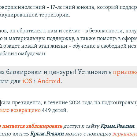
овершеннолетний – 17-летний юноша, который подде
ккупированной территории.
ов, он обратился к нам и сейчас – в безопасности, пол
 и материальную поддержку, а также помощь в офор
Его ждет новый этап жизни – обучение в свободной не
добавил омбудсман.
ез блокировки и цензуры! Установить
прилож
лии для
iOS
і
Android
.
иса президента, в течение 2024 года на подконтроль
было возвращено
449 детей.
 пытается заблокировать
доступ к сайту
Крым.Реалии
.
енно читать
Крым.Реалии
можно с помощью
зеркально