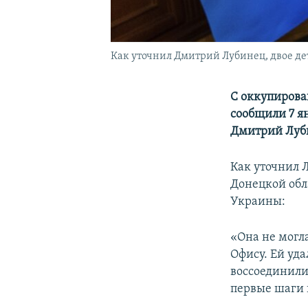
Как уточнил Дмитрий Лубинец, двое дет
С оккупирова
сообщили 7 я
Дмитрий Луби
Как уточнил 
Донецкой обла
Украины:
«Она не могл
Офису. Ей уд
воссоединили 
первые шаги 