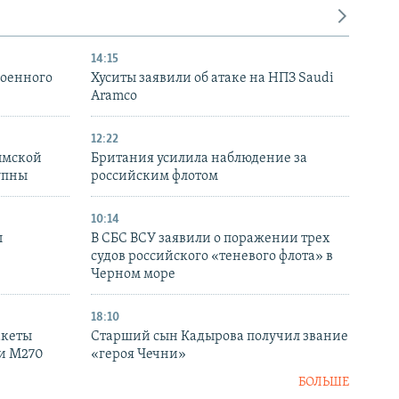
14:15
военного
Хуситы заявили об атаке на НПЗ Saudi
Aramco
12:22
ымской
Британия усилила наблюдение за
упны
российским флотом
10:14
ы
В СБС ВСУ заявили о поражении трех
судов российского «теневого флота» в
Черном море
18:10
акеты
Старший сын Кадырова получил звание
ки M270
«героя Чечни»
БОЛЬШЕ