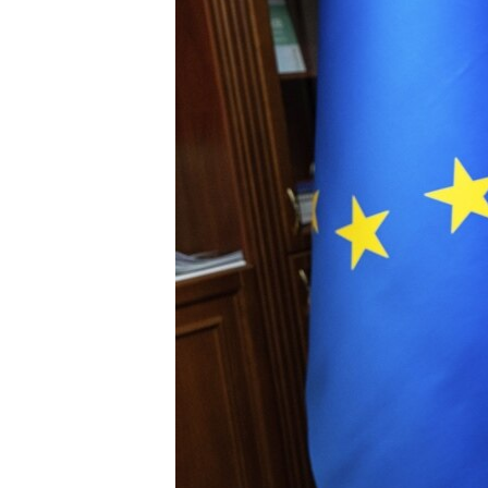
ПОБЕДИТЕЛЕЙ НЕ СУДЯТ?
КРЫМ.НЕПОКОРЕННЫЙ
ELIFBE
УКРАИНСКАЯ ПРОБЛЕМА КРЫМА