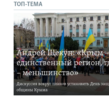
ТОП-ТЕМА
Андрей Щекун: «Крым –
единственный регион, 
– меньшинство»
Дискуссия вокруг планов установить День за
общины Крыма