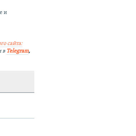
е и
го сайта:
и в
Telegram
,