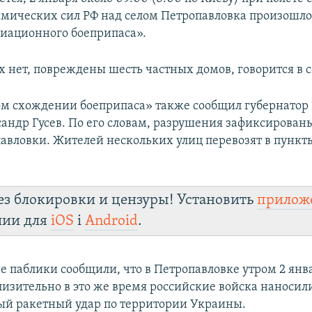
мических сил РФ над селом Петропавловка произошл
иационного боеприпаса».
 нет, повреждены шесть частных домов, говорится в 
м схождении боеприпаса» также сообщил губернатор
сандр Гусев. По его словам, разрушения зафиксирован
авловки. Жителей нескольких улиц перевозят в пункт
ез блокировки и цензуры! Установить
прилож
лии для
iOS
і
Android
.
е паблики сообщили, что в Петропавловке утром 2 янв
лизительно в это же время российские войска наносил
й ракетный удар по территории Украины.