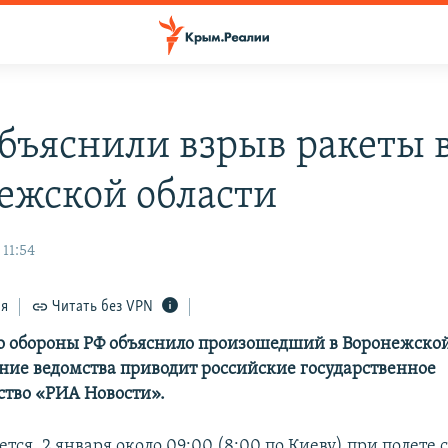
объяснили взрыв ракеты 
ежской области
11:54
ся
Читать без VPN
 обороны РФ объяснило произошедший в Воронежской
ение ведомства приводит российские государственное
тво «РИА Новости».
тся, 2 января около 09:00 (8:00 по Киеву) при полете 