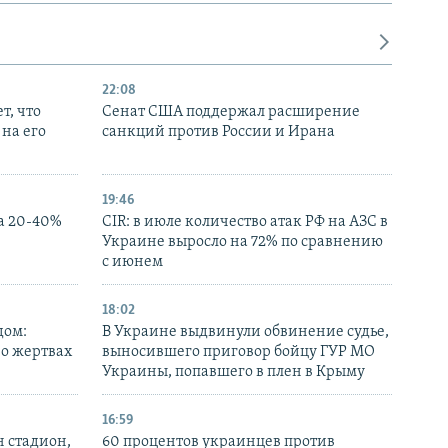
22:08
т, что
Сенат США поддержал расширение
на его
санкций против России и Ирана
19:46
а 20-40%
CIR: в июле количество атак РФ на АЗС в
Украине выросло на 72% по сравнению
с июнем
18:02
дом:
В Украине выдвинули обвинение судье,
 о жертвах
выносившего приговор бойцу ГУР МО
Украины, попавшего в плен в Крыму
16:59
н стадион,
60 процентов украинцев против