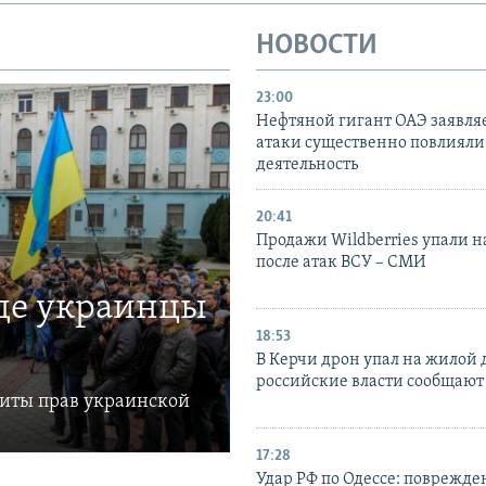
НОВОСТИ
23:00
Нефтяной гигант ОАЭ заявляе
атаки существенно повлияли 
деятельность
20:41
Продажи Wildberries упали н
после атак ВСУ – СМИ
где украинцы
18:53
В Керчи дрон упал на жилой 
российские власти сообщают
щиты прав украинской
17:28
Удар РФ по Одессе: поврежде