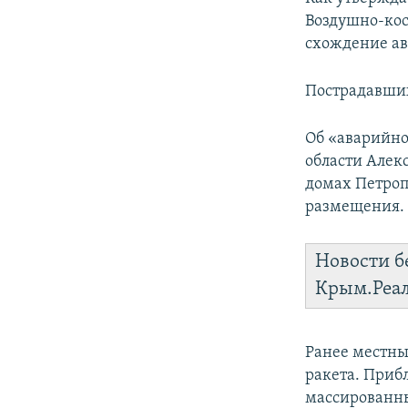
ПОБЕДИТЕЛЕЙ НЕ СУДЯТ?
Воздушно-кос
КРЫМ.НЕПОКОРЕННЫЙ
схождение ав
ELIFBE
Пострадавших
УКРАИНСКАЯ ПРОБЛЕМА КРЫМА
Об «аварийно
области Алек
домах Петроп
размещения.
Новости б
Крым.Реа
Ранее местны
ракета. Приб
массированны