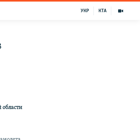
УКР
КТА
в
 области
самолета