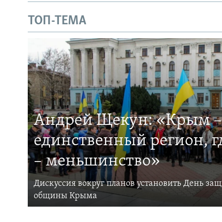
ТОП-ТЕМА
Андрей Щекун: «Крым –
единственный регион, 
– меньшинство»
Дискуссия вокруг планов установить День за
общины Крыма