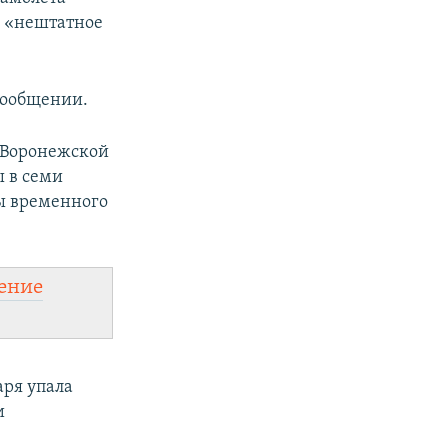
о «нештатное
сообщении.
 Воронежской
ы в семи
ы временного
ение
аря упала
и