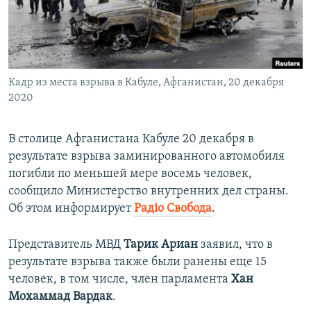
ПРИСОЕДИНЯЙТЕСЬ!
ПОБЕДИТЕЛЕЙ НЕ СУДЯТ?
КРЫМ.НЕПОКОРЕННЫЙ
ELIFBE
Кадр из места взрыва в Кабуле, Афганистан, 20 декабря
УКРАИНСКАЯ ПРОБЛЕМА КРЫМА
2020
Все сайты RFE/RL
В столице Афганистана Кабуле 20 декабря в
результате взрыва заминированного автомобиля
погибли по меньшей мере восемь человек,
сообщило Министерство внутренних дел страны.
Об этом информирует
Радiо Свобода
.
Представитель МВД
Тарик Ариан
заявил, что в
результате взрыва также были ранены еще 15
человек, в том числе, член парламента
Хан
Мохаммад Вардак
.