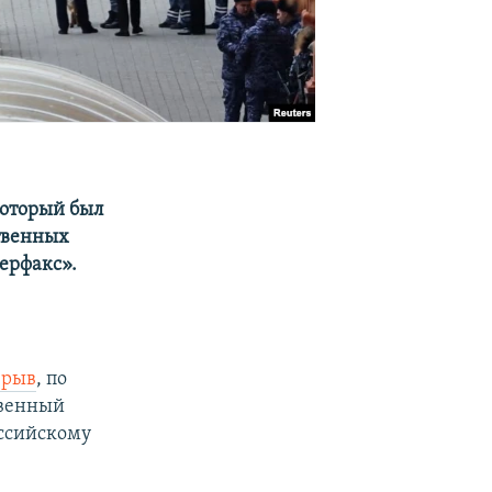
который был
ственных
ерфакс».
зрыв
, по
твенный
оссийскому