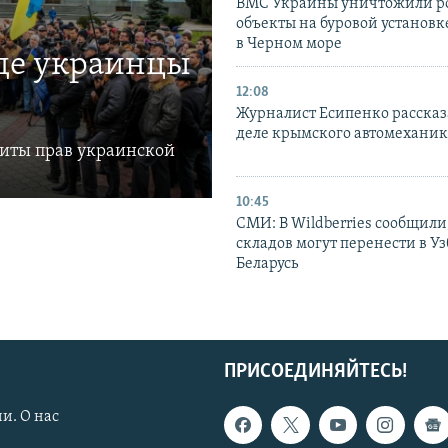
ВМС Украины уничтожили р
объекты на буровой установ
в Черном море
где украинцы
12:08
Журналист Есипенко рассказ
деле крымского автомехани
щиты прав украинской
10:45
СМИ: В Wildberries сообщили,
складов могут перенести в У
Беларусь
ПРИСОЕДИНЯЙТЕСЬ!
и. О нас