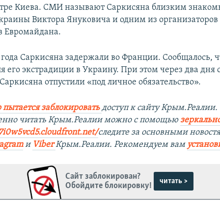
нтре Киева. СМИ называют Саркисяна близким знако
краины Виктора Януковича и одним из организаторов
в Евромайдана.
 года Саркисяна задержали во Франции. Сообщалось, ч
 его экстрадиции в Украину. При этом через два дня 
 Саркисяна отпустили «под личное обязательство».
 пытается заблокировать
доступ к сайту Крым.Реалии.
венно читать Крым.Реалии можно с помощью
зеркально
7i0w5vcd5.cloudfront.net/
следите за основными новост
tagram
и
Viber
Крым.Реалии. Рекомендуем вам
установ
Сайт заблокирован?
читать >
Обойдите блокировку!