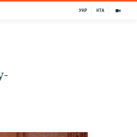
УКР
КТА
у-