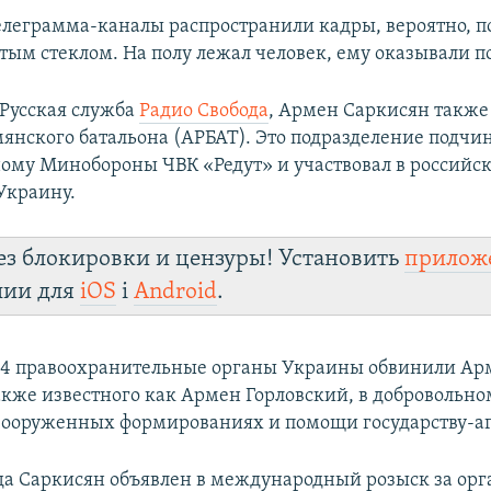
елеграмма-каналы распространили кадры, вероятно, п
итым стеклом. На полу лежал человек, ему оказывали 
 Русская служба
Радио Свобода
, Армен Саркисян также
мянского батальона (АРБАТ). Это подразделение подчи
ому Минобороны ЧВК «Редут» и участвовал в российс
Украину.
ез блокировки и цензуры! Установить
прилож
лии для
iOS
і
Android
.
24 правоохранительные органы Украины обвинили Ар
акже известного как Армен Горловский, в добровольно
ооруженных формированиях и помощи государству-аг
ода Саркисян объявлен в международный розыск за ор