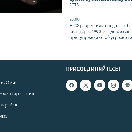
НПЗ
23:00
В РФ разрешили продавать б
стандарта 1990-х годов: эксп
предупреждают об угрозе зд
ПРИСОЕДИНЯЙТЕСЬ!
и. О нас
омментирования
опирайта
вязь