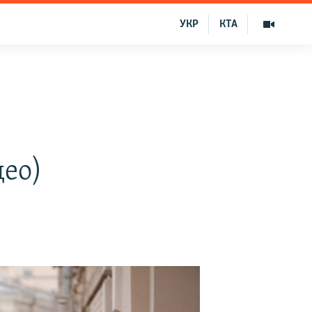
УКР
КТА
део)