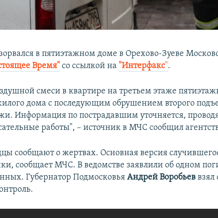
взорвался в пятиэтажном доме в Орехово-Зуеве Московс
стоящее Время"
со ссылкой на
"Интерфакс
"
.
оздушной смеси в квартире на третьем этаже пятиэтаж
илого дома с последующим обрушением второго подъез
ажи. Информация по пострадавшим уточняется, провод
сательные работы", – источник в МЧС сообщил агентств
цы сообщают о жертвах. Основная версия случившего
нки, сообщает МЧС. В ведомстве заявлили об одном по
нных. Губернатор Подмосковья
Андрей Воробьев
взял
нтроль​.