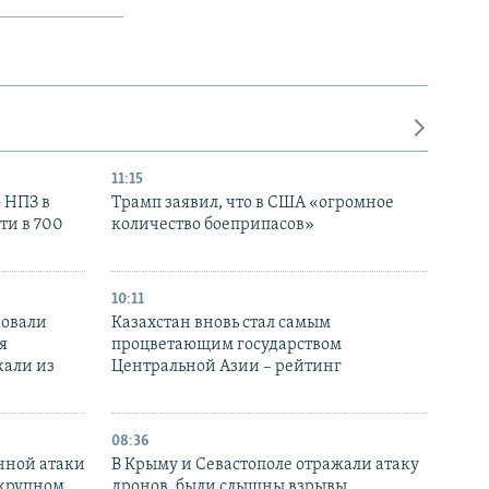
11:15
 НПЗ в
Трамп заявил, что в США «огромное
ти в 700
количество боеприпасов»
10:11
ковали
Казахстан вновь стал самым
я
процветающим государством
кали из
Центральной Азии – рейтинг
08:36
нной атаки
В Крыму и Севастополе отражали атаку
 крупном
дронов, были слышны взрывы