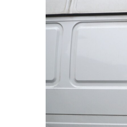
ПОБЕДИТЕЛЕЙ НЕ СУДЯТ?
КРЫМ.НЕПОКОРЕННЫЙ
ELIFBE
УКРАИНСКАЯ ПРОБЛЕМА КРЫМА