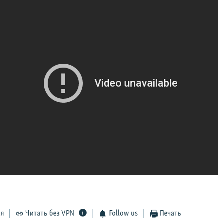
ся
Читать без VPN
Follow us
Печать