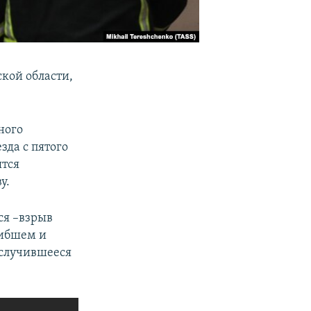
кой области,
ного
да с пятого
ятся
у.
ся –взрыв
гибшем и
 случившееся