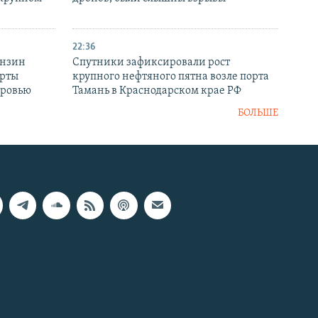
22:36
ензин
Спутники зафиксировали рост
ерты
крупного нефтяного пятна возле порта
оровью
Тамань в Краснодарском крае РФ
БОЛЬШЕ