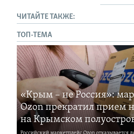
ЧИТАЙТЕ ТАКЖЕ:
ТОП-ТЕМА
«Крым – не Россия»: ма
Ozon прекратил прием н
на Крымском полуостро
Российский маркетплейс Ozon отказывается до