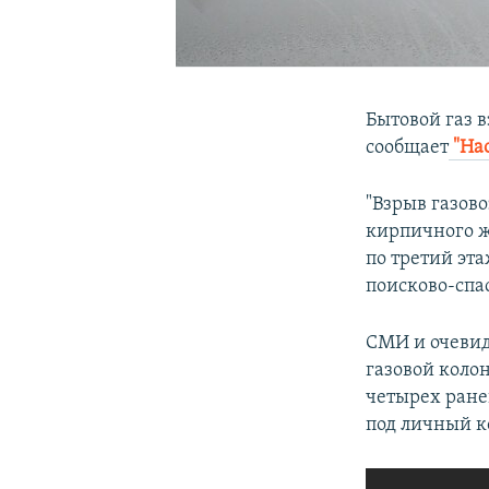
Бытовой газ 
сообщает
"На
"Взрыв газов
кирпичного ж
по третий эт
поисково-спа
СМИ и очевид
газовой коло
четырех ране
под личный ко