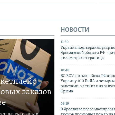
НОВОСТИ
11:50
Украина подтвердила удар по
Ярославской области РФ – поч
километрах от границы
10:40
ВС ВСУ: ночью войска РФ ата
ркетплейс
Украину 100 БпЛА и четырьм
ракетами, часть из них запус
овых заказов
Крыма
ве
09:19
В Ярославле после массирова
ставлять товары в
дронов произошел пожар на