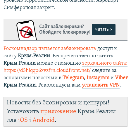
уровень террористической опасности. Аэропорт
Симферополя закрыт.
Сайт заблокирован?
читать >
Обойдите блокировку!
Роскомнадзор пытается заблокировать
доступ к
сайту
Крым.Реалии
. Беспрепятственно читать
Крым.Реалии
можно с помощью
зеркального сайта:
https://d3hlqqp6xvzfrn.cloudfront.net/
следите за
основными новостями в
Telegram
,
Instagram
и
Viber
Крым.Реалии
. Рекомендуем вам
установить VPN
.
Новости без блокировки и цензуры!
Установить
приложение
Крым.Реалии
для
iOS
і
Android
.