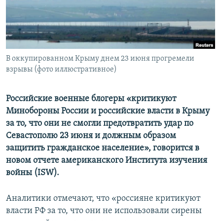
ПРИСОЕДИНЯЙТЕСЬ!
ПОБЕДИТЕЛЕЙ НЕ СУДЯТ?
КРЫМ.НЕПОКОРЕННЫЙ
ELIFBE
В оккупированном Крыму днем ​​23 июня прогремели
УКРАИНСКАЯ ПРОБЛЕМА КРЫМА
взрывы (фото иллюстративное)
Все сайты RFE/RL
Российские военные блогеры «критикуют
Минобороны России и российские власти в Крыму
за то, что они не смогли предотвратить удар по
Севастополю 23 июня и должным образом
защитить гражданское население», говорится в
новом отчете американского Института изучения
войны (ISW).
Аналитики отмечают, что «россияне критикуют
власти РФ за то, что они не использовали сирены