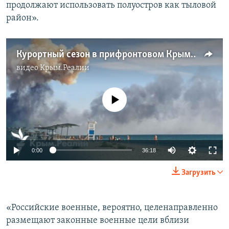
продолжают использовать полуостров как тыловой
район».
Курортный сезон в прифронтовом Крыму: ожидание и реальность | Радио Крым.Реалии
видео
Крым.Реалии
No media source currently available
Auto
0:00
36:18
240p
Загрузить
360p
Auto
240p
360p
480p
480p
«Российские военные, вероятно, целенаправленно
размещают законные военные цели вблизи
720p
720p
1080p