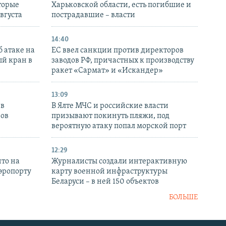
торые
Харьковской области, есть погибшие и
августа
пострадавшие – власти
14:40
 атаке на
ЕС ввел санкции против директоров
й кран в
заводов РФ, причастных к производству
ракет «Сармат» и «Искандер»
13:09
 в
В Ялте МЧС и российские власти
нов
призывают покинуть пляжи, под
вероятную атаку попал морской порт
12:29
то на
Журналисты создали интерактивную
аэропорту
карту военной инфраструктуры
Беларуси – в ней 150 объектов
БОЛЬШЕ