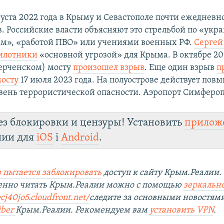
густа 2022 года в Крыму и Севастополе почти ежеднев
в. Российские власти объясняют это стрельбой по «ук
м», «работой ПВО» или учениями военных РФ.
Сергей
илотники
«основной угрозой» для Крыма. В октябре 20
ерченском) мосту
произошел взрыв
. Еще один взрыв
п
осту
17 июля 2023 года. На полуострове действует по
вень террористической опасности. Аэропорт Симфероп
ез блокировки и цензуры! Установить
прилож
лии для
iOS
і
Android
.
 пытается заблокировать
доступ к сайту Крым.Реалии.
венно читать Крым.Реалии можно с помощью
зеркально
cj40jo5.cloudfront.net/
следите за основными новостям
iber
Крым.Реалии. Рекомендуем вам
установить VPN
.