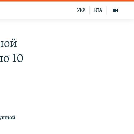
УКР
КТА
ной
ло 10
душной