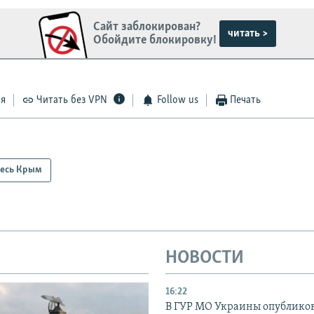
Сайт заблокирован?
читать >
Обойдите блокировку!
ся
Читать без VPN
Follow us
Печать
есь Крым
НОВОСТИ
16:22
В ГУР МО Украины опублико