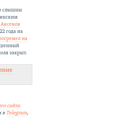
но слышны
раинским
 Аксенов
22 года на
рогремел на
вышенный
оля закрыт.
ение
го сайта:
и в
Telegram
,