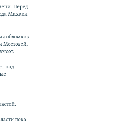
емени. Перед
рода Михаил
ния обломков
цы Мостовой,
высот.
ет над
ные
ластей.
власти пока