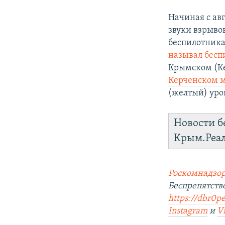
Начиная с ав
звуки взрыво
беспилотника
называл бесп
Крымском (К
Керченском м
(желтый) уро
Новости б
Крым.Реа
Роскомнадзор
Беспрепятст
https://dbr0pe
Instagram
и
V