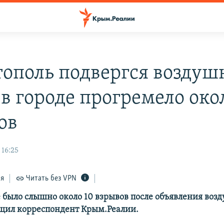
тополь подвергся воздуш
 в городе прогремело око
ов
 16:25
ся
Читать без VPN
е было слышно около 10 взрывов после объявления воз
бщил корреспондент Крым.Реалии.