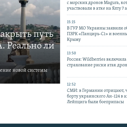
с морских дронов Magura, ко
участвовали в атке на Ялту 7 
15:15
В ГУР МО Украины заявили об
закрыть путь
ПЗРК «Панцирь-С1» и военны
Крыму
. Реально ли
13:50
Россия: Wildberries включила
страхование риски атак дро
ление новой системы
12:52
СМИ: в Германии отрицают, ч
борту украинского Ан-124 в 
Лейпцига были боеприпасы