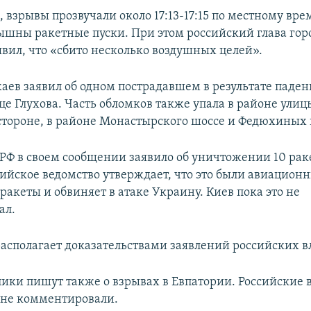
, взрывы прозвучали около 17:13-17:15 по местному вр
ышны ракетные пуски. При этом российский глава го
явил, что «сбито несколько воздушных целей».
аев заявил об одном пострадавшем в результате паде
це Глухова. Часть обломков также упала в районе ули
стороне, в районе Монастырского шоссе и Федюхиных 
Ф в своем сообщении заявило об уничтожении 10 рак
ийское ведомство утверждает, что это были авиацион
акеты и обвиняет в атаке Украину. Киев пока это не
ал.
располагает доказательствами заявлений российских в
ики пишут также о взрывах в Евпатории. Российские 
не комментировали.