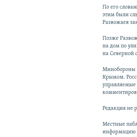
ПОБЕДИТЕЛЕЙ НЕ СУДЯТ?
По его словам
КРЫМ.НЕПОКОРЕННЫЙ
этим были сл
Развожаев за
ELIFBE
УКРАИНСКАЯ ПРОБЛЕМА КРЫМА
Позже Развож
на дом по ули
на Северной 
Минобороны Р
Крымом. Росс
управляемые р
комментиров
Редакция не 
Местные пабл
информацию 