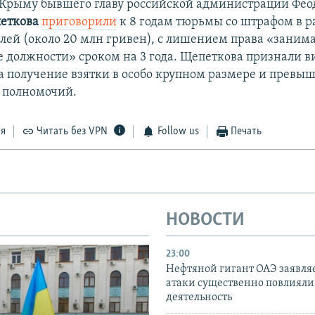
 Крыму бывшего главу российской администрации Фео
еткова
приговорили
к 8 годам тюрьмы со штрафом в р
лей (около 20 млн гривен), с лишением права «заним
 должности» сроком на 3 года. Щепеткова признали 
 получение взятки в особо крупном размере и превы
 полномочий.
ся
Читать без VPN
Follow us
Печать
НОВОСТИ
23:00
Нефтяной гигант ОАЭ заявляе
атаки существенно повлияли 
деятельность