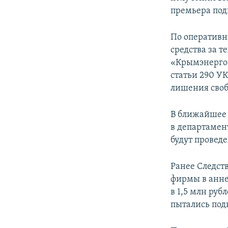
ПОБЕДИТЕЛЕЙ НЕ СУДЯТ?
премьера под
КРЫМ.НЕПОКОРЕННЫЙ
По оператив
ELIFBE
средства за 
УКРАИНСКАЯ ПРОБЛЕМА КРЫМА
«Крымэнерго»
статьи 290 У
лишения свобо
В ближайшее 
в департамен
будут провед
Ранее Следст
фирмы в анне
в 1,5 млн руб
пытались под