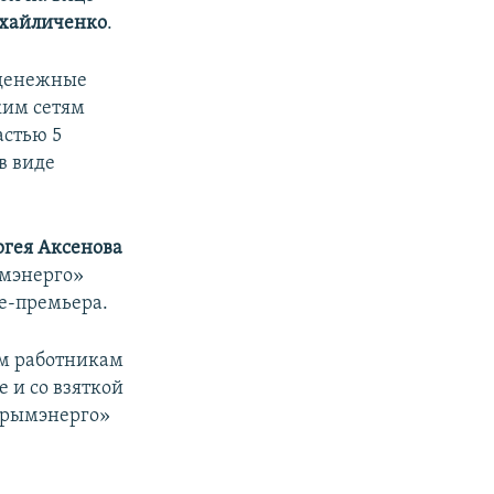
хайличенко
.
 денежные
ким сетям
астью 5
в виде
ргея Аксенова
ымэнерго»
це-премьера.
м работникам
 и со взяткой
«Крымэнерго»