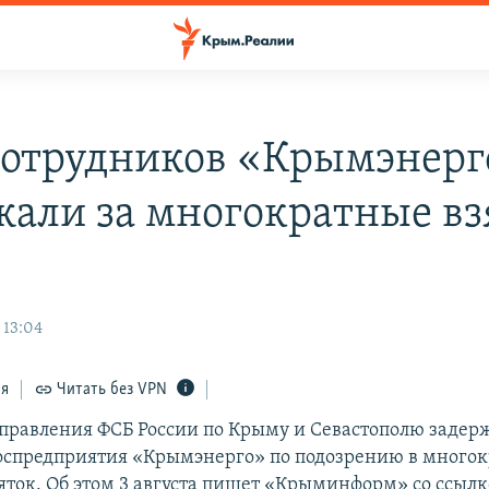
сотрудников «Крымэнерг
жали за многократные вз
 13:04
ся
Читать без VPN
правления ФСБ России по Крыму и Севастополю задер
оспредприятия «Крымэнерго» по подозрению в много
яток. Об этом 3 августа пишет «Крыминформ» со ссылк