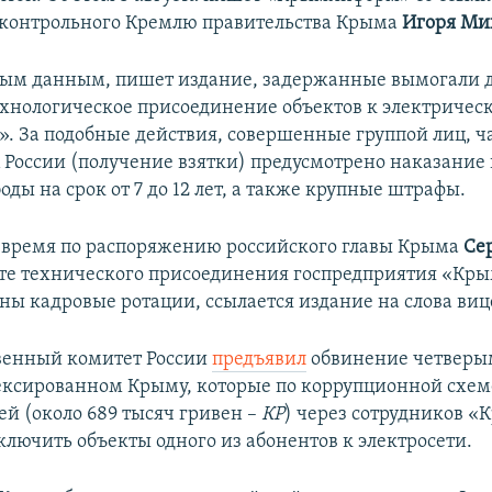
контрольного Кремлю правительства Крыма
Игоря Ми
ным данным, пишет издание, задержанные вымогали
технологическое присоединение объектов к электричес
. За подобные действия, совершенные группой лиц, ч
К России (получение взятки) предусмотрено наказание 
ды на срок от 7 до 12 лет, а также крупные штрафы.
время по распоряжению российского главы Крыма
Се
те технического присоединения госпредприятия «Кр
ены кадровые ротации, ссылается издание на слова ви
венный комитет России
предъявил
обвинение четверы
ксированном Крыму, которые по коррупционной схеме
лей (около 689 тысяч гривен –
КР
) через сотрудников 
ключить объекты одного из абонентов к электросети.