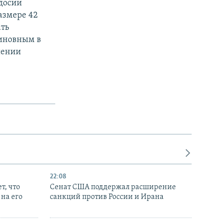
досии
азмере 42
ать
виновным в
шении
22:08
т, что
Сенат США поддержал расширение
на его
санкций против России и Ирана