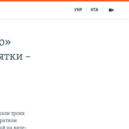
УКР
КТА
о»
ятки –
жали троих
кратном
ой на вице-