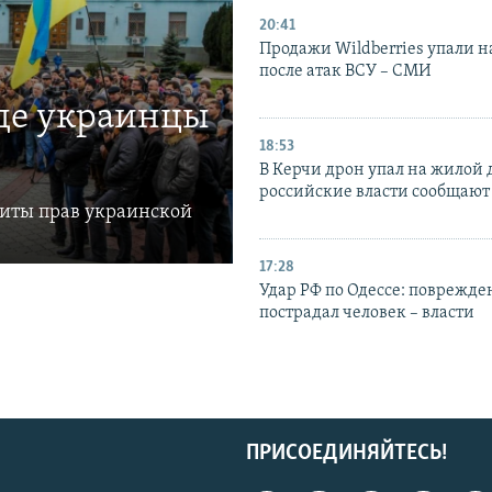
20:41
Продажи Wildberries упали н
после атак ВСУ – СМИ
где украинцы
18:53
В Керчи дрон упал на жилой 
российские власти сообщают
щиты прав украинской
17:28
Удар РФ по Одессе: поврежде
пострадал человек – власти
ПРИСОЕДИНЯЙТЕСЬ!