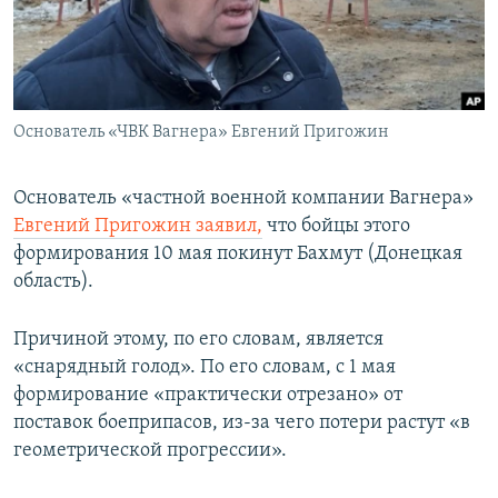
ПРИСОЕДИНЯЙТЕСЬ!
ПОБЕДИТЕЛЕЙ НЕ СУДЯТ?
КРЫМ.НЕПОКОРЕННЫЙ
ELIFBE
Основатель «ЧВК Вагнера» Евгений Пригожин
УКРАИНСКАЯ ПРОБЛЕМА КРЫМА
Все сайты RFE/RL
Основатель «частной военной компании Вагнера»
Евгений Пригожин заявил,
что бойцы этого
формирования 10 мая покинут Бахмут (Донецкая
область).
Причиной этому, по его словам, является
«снарядный голод». По его словам, с 1 мая
формирование «практически отрезано» от
поставок боеприпасов, из-за чего потери растут «в
геометрической прогрессии».