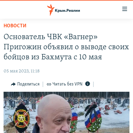
Доступность
ссылки
Вернуться
НОВОСТИ
к
НОВОСТИ
Основатель ЧВК «Вагнер»
основному
СПЕЦПРОЕКТЫ
содержанию
Пригожин объявил о выводе своих
ВОДА
Вернутся
ГРУЗ 200
бойцов из Бахмута с 10 мая
к
ИСТОРИЯ
КАРТА ВОЕННЫХ ОБЪЕКТОВ КРЫМА
главной
05 мая 2023, 11:18
ЕЩЕ
11 ЛЕТ ОККУПАЦИИ КРЫМА. 11 ИСТОРИЙ СОПРОТИВЛЕНИЯ
навигации
Вернутся
Поделиться
Читать без VPN
РАДІО СВОБОДА
ИНТЕРАКТИВ
к
КАК ОБОЙТИ БЛОКИРОВКУ
ИНФОГРАФИКА
поиску
ТЕЛЕПРОЕКТ КРЫМ.РЕАЛИИ
Українською
СОВЕТЫ ПРАВОЗАЩИТНИКОВ
Qırımtatar
ПРОПАВШИЕ БЕЗ ВЕСТИ