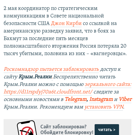
2 мая координатор по стратегическим
коммуникациям в Совете национальной
безопасности США
Джон Кирби
со ссылкой на
американскую разведку заявил, что в боях за
Бахмут за последние пять месяцев
полномасштабного вторжения Россия потеряла 20
тысяч убитыми, половина из них – «вагнеровцы».
Роскомнадзор пытается заблокировать
доступ к
сайту
Крым.Реалии
.
Беспрепятственно читать
Крым.Реалии можно с помощью
зеркального сайта:
https://d11rspdyj70a6t.cloudfront.net/
следите за
основными новостями в
Telegram
,
Instagram
и
Viber
Крым.Реалии. Рекомендуем вам
установить VPN
.
Сайт заблокирован?
читать >
Обойдите блокировку!