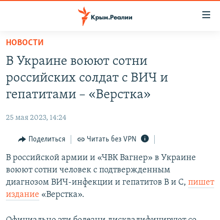
Доступность
ссылки
Вернуться
НОВОСТИ
к
НОВОСТИ
В Украине воюют сотни
основному
СПЕЦПРОЕКТЫ
содержанию
российских солдат с ВИЧ и
ВОДА
Вернутся
ГРУЗ 200
гепатитами – «Верстка»
к
ИСТОРИЯ
КАРТА ВОЕННЫХ ОБЪЕКТОВ КРЫМА
главной
25 мая 2023, 14:24
ЕЩЕ
11 ЛЕТ ОККУПАЦИИ КРЫМА. 11 ИСТОРИЙ СОПРОТИВЛЕНИЯ
навигации
Вернутся
Поделиться
Читать без VPN
РАДІО СВОБОДА
ИНТЕРАКТИВ
к
В российской армии и «ЧВК Вагнер» в Украине
КАК ОБОЙТИ БЛОКИРОВКУ
ИНФОГРАФИКА
поиску
воюют сотни человек с подтвержденным
ТЕЛЕПРОЕКТ КРЫМ.РЕАЛИИ
диагнозом ВИЧ-инфекции и гепатитов B и C,
пишет
Українською
издание
«Верстка».
СОВЕТЫ ПРАВОЗАЩИТНИКОВ
Qırımtatar
ПРОПАВШИЕ БЕЗ ВЕСТИ