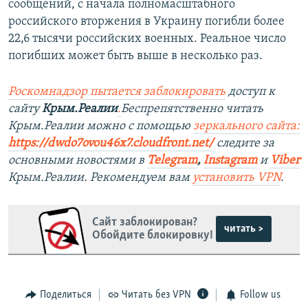
сообщений, с начала полномасштабного
российского вторжения в Украину погибли более
22,6 тысячи российских военных. Реальное число
погибших может быть выше в несколько раз.
Роскомнадзор пытается заблокировать
доступ к
сайту
Крым.Реалии
.
Беспрепятственно читать
Крым.Реалии можно с помощью
зеркального сайта:
https://dwdo7ovou46x7.cloudfront.net/
следите за
основными новостями в
Telegram
,
Instagram
и
Viber
Крым.Реалии. Рекомендуем вам
установить VPN
.
Сайт заблокирован?
читать >
Обойдите блокировку!
Поделиться
Читать без VPN
Follow us