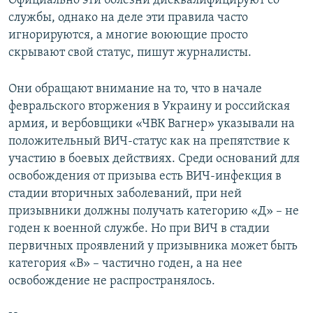
Официально эти болезни дисквалифицируют со
ПРИСОЕДИНЯЙТЕСЬ!
ПОБЕДИТЕЛЕЙ НЕ СУДЯТ?
службы, однако на деле эти правила часто
игнорируются, а многие воюющие просто
КРЫМ.НЕПОКОРЕННЫЙ
скрывают свой статус, пишут журналисты.
ELIFBE
Они обращают внимание на то, что в начале
УКРАИНСКАЯ ПРОБЛЕМА КРЫМА
февральского вторжения в Украину и российская
Все сайты RFE/RL
армия, и вербовщики «ЧВК Вагнер» указывали на
положительный ВИЧ-статус как на препятствие к
участию в боевых действиях. Среди оснований для
освобождения от призыва есть ВИЧ-инфекция в
стадии вторичных заболеваний, при ней
призывники должны получать категорию «Д» – не
годен к военной службе. Но при ВИЧ в стадии
первичных проявлений у призывника может быть
категория «В» – частично годен, а на нее
освобождение не распространялось.