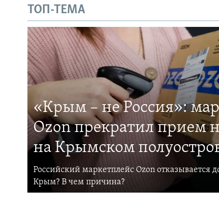
ТОП-ТЕМА
«Крым – не Россия»: ма
Ozon прекратил прием н
на Крымском полуостро
Российский маркетплейс Ozon отказывается до
Крым? В чем причина?