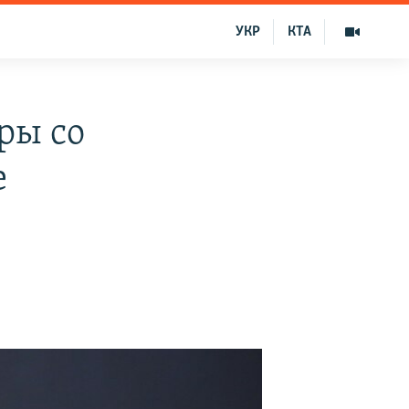
УКР
КТА
ры со
е