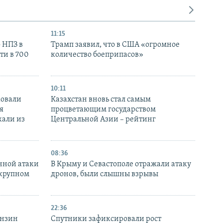
11:15
 НПЗ в
Трамп заявил, что в США «огромное
ти в 700
количество боеприпасов»
10:11
ковали
Казахстан вновь стал самым
я
процветающим государством
кали из
Центральной Азии – рейтинг
08:36
нной атаки
В Крыму и Севастополе отражали атаку
 крупном
дронов, были слышны взрывы
22:36
ензин
Спутники зафиксировали рост