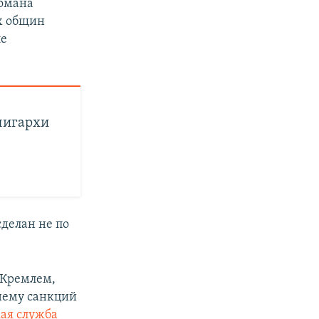
Романа
х общин
ле
лигархи
сделан не по
 Кремлем,
нему санкций
кая служба