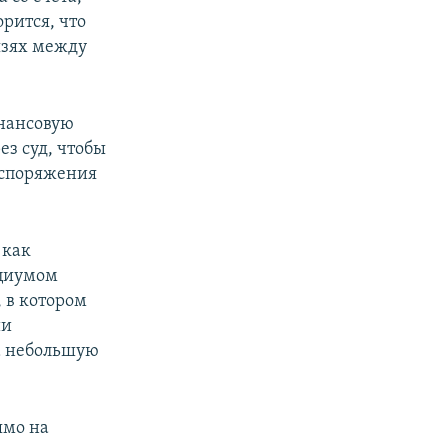
рится, что
язях между
нансовую
ез суд, чтобы
распоряжения
 как
рциумом
 в котором
ии
ла небольшую
ямо на