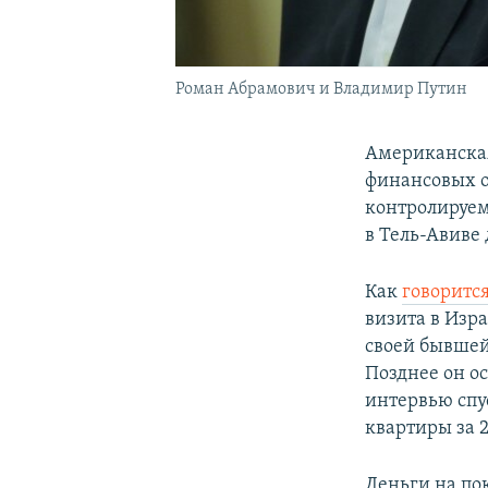
Роман Абрамович и Владимир Путин
Американская
финансовых от
контролируем
в Тель-Авиве
Как
говорится
визита в Изра
своей бывше
Позднее он о
интервью спу
квартиры за 
Деньги на пок