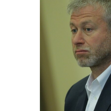
ПОБЕДИТЕЛЕЙ НЕ СУДЯТ?
КРЫМ.НЕПОКОРЕННЫЙ
ELIFBE
УКРАИНСКАЯ ПРОБЛЕМА КРЫМА