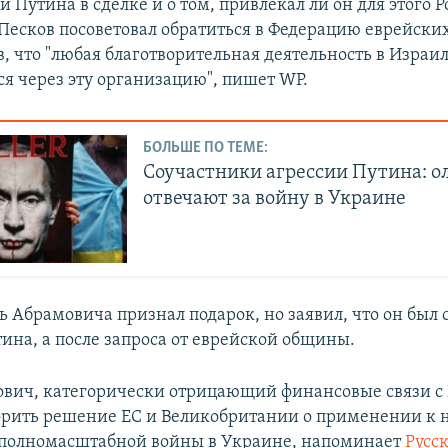
и Путина в сделке и о том, привлекал ли он для этого 
Песков посоветовал обратиться в Федерацию еврейски
в, что "любая благотворительная деятельность в Израи
ся через эту организацию", пишет WP.
БОЛЬШЕ ПО ТЕМЕ:
Соучастники агрессии Путина: о
отвечают за войну в Украине
 Абрамовича признал подарок, но заявил, что он был 
ина, а после запроса от еврейской общины.
вич, категорически отрицающий финансовые связи с
орить решение ЕС и Великобритании о применении к 
 полномасштабной войны в Украине, напоминает
Русс