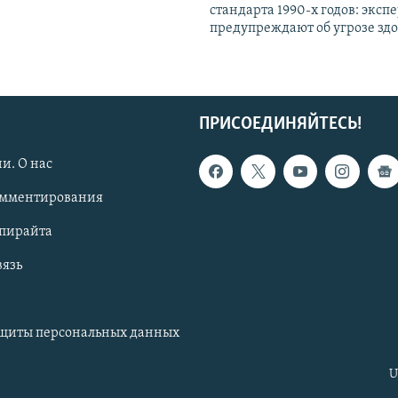
стандарта 1990-х годов: эксп
предупреждают об угрозе зд
ПРИСОЕДИНЯЙТЕСЬ!
и. О нас
омментирования
опирайта
вязь
ащиты персональных данных
U