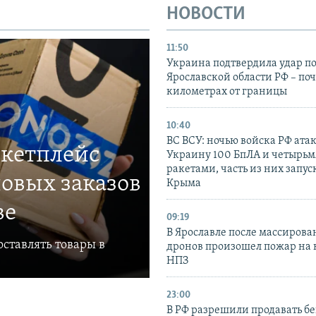
НОВОСТИ
11:50
Украина подтвердила удар по
Ярославской области РФ – поч
километрах от границы
10:40
ВС ВСУ: ночью войска РФ ата
ркетплейс
Украину 100 БпЛА и четырьм
ракетами, часть из них запус
овых заказов
Крыма
ве
09:19
В Ярославле после массирова
ставлять товары в
дронов произошел пожар на
НПЗ
23:00
В РФ разрешили продавать б