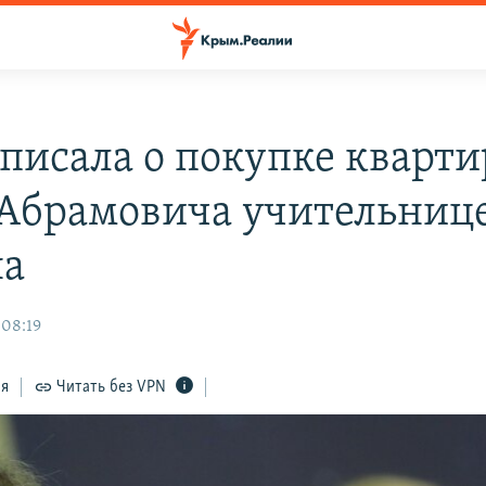
писала о покупке кварти
 Абрамовича учительниц
на
 08:19
ся
Читать без VPN