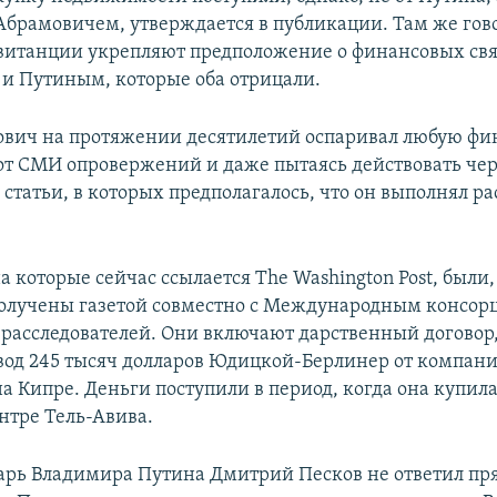
 Абрамовичем, утверждается в публикации. Там же гово
итанции укрепляют предположение о финансовых св
и Путиным, которые оба отрицали.
вич на протяжении десятилетий оспаривал любую фи
 от СМИ опровержений и даже пытаясь действовать чер
 статьи, в которых предполагалось, что он выполнял 
 которые сейчас ссылается The Washington Post, были,
получены газетой совместно с Международным консо
расследователей. Они включают дарственный договор,
вод 245 тысяч долларов Юдицкой-Берлинер от компан
а Кипре. Деньги поступили в период, когда она купи
нтре Тель-Авива.
арь Владимира Путина Дмитрий Песков не ответил пр