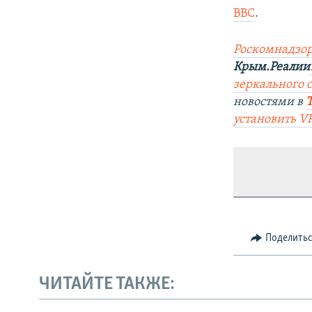
BBC
.
Р
оскомнадзор
Крым.Реалии
зеркального са
новостями в
установить V
Поделить
ЧИТАЙТЕ ТАКЖЕ: