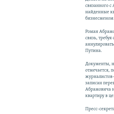
связанного с
найденные кв
бизнесменом 
Роман Абрамо
связь, требуя
аннулировать
Путина.
Документы, на
отмечается, 
журналистов-
записан пере
Абрамовича н
квартиру в це
Пресс-секрет