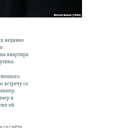
ых недавно
но
на квартира
утина.
ственного
ю встречу со
линер.
инер в
пке ей
 со счёта,