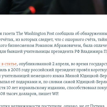
 газета The Washington Post сообщила об обнаруженн
чётах, из которых следует, что с ошорного счёта, тай
ого бизнесменом Романом Абрамовичем, была оплаче
 для бывшей учительницы президента РФ Владимира П
 в статье
, опубликованной 2 апреля, во время государ
иль в 2005 году российский президент провёл коротку
й учительницей немецкого языка Миной Юдицкой-Бер
сыпал её подарками и, по словам самой Юдицкой-Берл
стя 10 лет израильскому изданию, способствоваал поку
208 тысяч долларов, пишет WP.
упку недвижимости поступили, однако, не от Путина, а