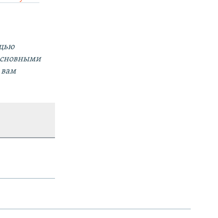
ощью
 основными
 вам