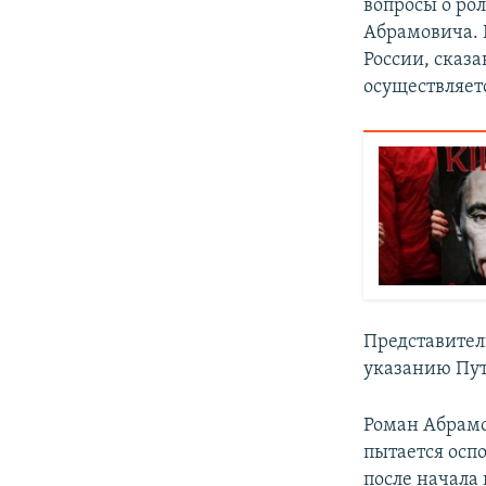
вопросы о рол
Абрамовича. 
России, сказа
осуществляет
Представитель
указанию Пут
Роман Абрамо
пытается осп
после начала