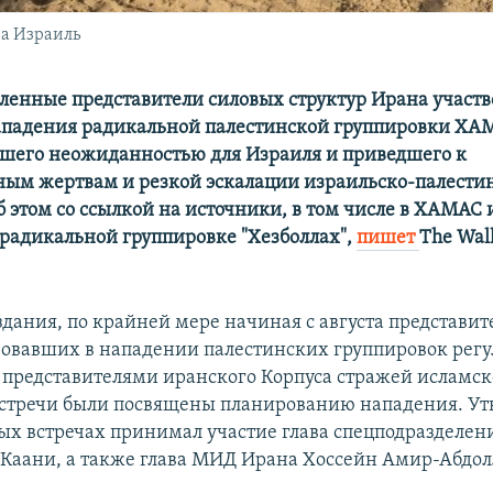
а Израиль
ленные представители силовых структур Ирана участв
ападения радикальной палестинской группировки ХА
вшего неожиданностью для Израиля и приведшего к
ым жертвам и резкой эскалации израильско-палести
б этом со ссылкой на источники, в том числе в ХАМАС 
радикальной группировке "Хезболлах",
пишет
The Wall
дания, по крайней мере начиная с августа представи
вовавших в нападении палестинских группировок рег
с представителями иранского Корпуса стражей исламс
стречи были посвящены планированию нападения. Ут
рых встречах принимал участие глава спецподразделен
 Каани, а также глава МИД Ирана Хоссейн Амир-Абдол