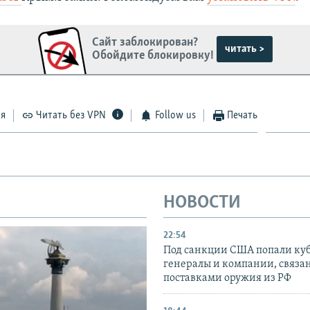
Сайт заблокирован?
читать >
Обойдите блокировку!
ся
Читать без VPN
Follow us
Печать
НОВОСТИ
22:54
Под санкции США попали ку
генералы и компании, связа
поставками оружия из РФ