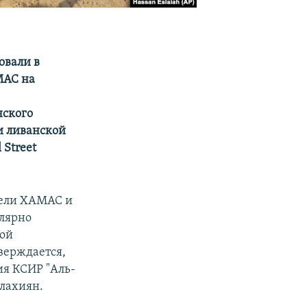
овали в
МАС на
нского
и ливанской
 Street
тели ХАМАС и
улярно
кой
верждается,
ия КСИР "Аль-
лахиян.