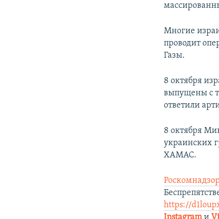
массированны
Многие израи
проводит опе
Газы.
8 октября из
выпущены с т
ответили арт
8 октября Ми
украинских г
ХАМАС.
Роскомнадзор
Беспрепятст
https://d1loup
Instagram
и
V