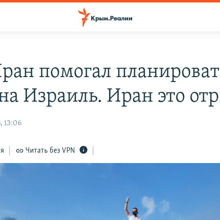
Иран помогал планироват
 на Израиль. Иран это от
, 13:06
ся
Читать без VPN