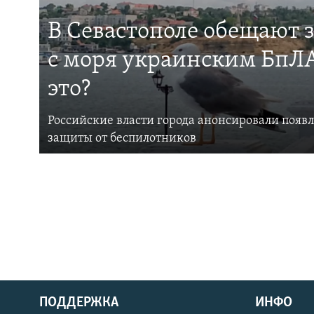
В Севастополе обещают 
с моря украинским БпЛА
это?
Российские власти города анонсировали появ
защиты от беспилотников
ПОДДЕРЖКА
ИНФО