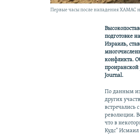
Первые часы после нападения ХАМАС н
Высокопостав
подготовке н
Израиль, ста
многочисленн
конфликта. О
проиранской 
Journal.
По данным из
других участ
встречались 
революции. В
что в некото
Кудс" Исмаил