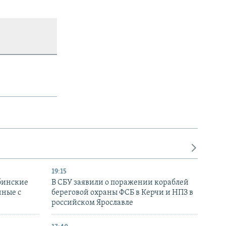
19:15
бинские
В СБУ заявили о поражении кораблей
нные с
береговой охраны ФСБ в Керчи и НПЗ в
российском Ярославле