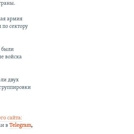
траны.
кая армия
 по сектору
ы были
е войска
ли двух
 группировки
го сайта:
ми в
Telegram
,