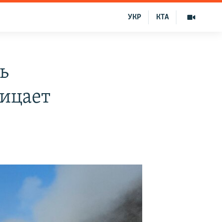
УКР
КТА
ь
рицает