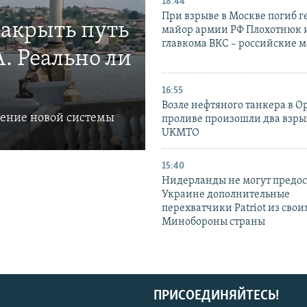
18:44
При взрыве в Москве погиб г
закрыть путь
майор армии РФ Плохотнюк и
главкома ВКС – российские 
. Реально ли
16:55
Возле нефтяного танкера в 
ление новой системы
проливе произошли два взры
UKMTO
15:40
Нидерланды не могут предос
Украине дополнительные
перехватчики Patriot из своих
Минобороны страны
ПРИСОЕДИНЯЙТЕСЬ!