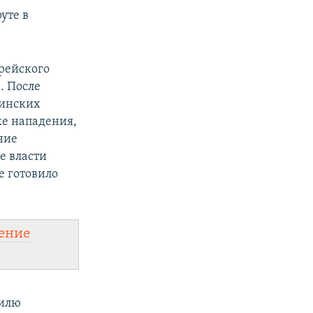
уте в
рейского
. После
тинских
ке нападения,
ние
е власти
е готовило
ение
аилю