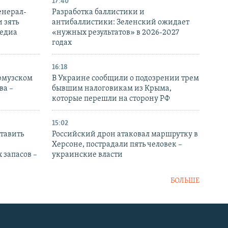
17:40
енерал-
Разработка баллистики и
 зять
антибаллистики: Зеленский ожидает
медиа
«нужных результатов» в 2026-2027
годах
16:18
Ормузском
В Украине сообщили о подозрении трем
ва –
бывшим налоговикам из Крыма,
которые перешли на сторону РФ
15:02
тавить
Российский дрон атаковал маршрутку в
Херсоне, пострадали пять человек –
 запасов –
украинские власти
БОЛЬШЕ