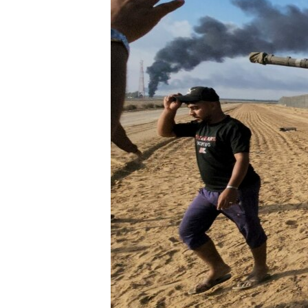
ПОБЕДИТЕЛЕЙ НЕ СУДЯТ?
КРЫМ.НЕПОКОРЕННЫЙ
ELIFBE
УКРАИНСКАЯ ПРОБЛЕМА КРЫМА