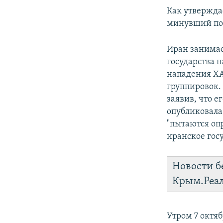
Как утверждае
минувший пон
Иран занимае
государства 
нападения ХА
группировок. 
заявив, что 
опубликовала
"пытаются опр
иранское госу
Новости б
Крым.Реа
Утром 7 октя