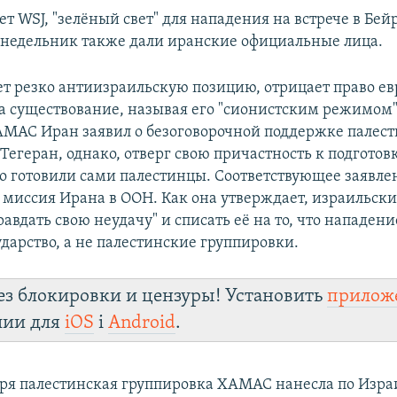
т WSJ, "зелёный свет" для нападения на встрече в Бейр
едельник также дали иранские официальные лица.
т резко антиизраильскую позицию, отрицает право ев
на существование, называя его "сионистским режимом"
МАС Иран заявил о безоговорочной поддержке палес
Тегеран, однако, отверг свою причастность к подготов
его готовили сами палестинцы. Соответствующее заявле
 миссия Ирана в ООН. Как она утверждает, израильски
авдать свою неудачу" и списать её на то, что нападени
дарство, а не палестинские группировки.
ез блокировки и цензуры! Установить
прилож
лии для
iOS
і
Android
.
бря палестинская группировка ХАМАС нанесла по Изр