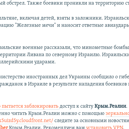
й обстрел. Также боевики проникли на территорию с
льтяне, включая детей, взяты в заложники. Израильс
рацию "Железные мечи" и наносит ответные авиаудары
раильские военные рассказали, что минометные бомб
ерритории Ливана по северному Израилю. Израильски
иллерийскими ударами.
нистерство иностранных дел Украины сообщило о гибе
ражданок в Израиле в результате нападения боевиков
 пытается заблокировать
доступ к сайту
Крым.Реалии
.
венно читать Крым.Реалии можно с помощью
зеркально
x5uizd5y.cloudfront.net/
следите за основными новостя
iber
Крым.Реалии. Рекомендуем вам
установить VPN
.