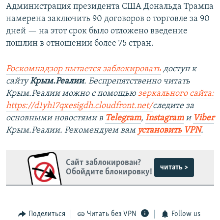
Администрация президента США Дональда Трампа
намерена заключить 90 договоров о торговле за 90
дней — на этот срок было отложено введение
пошлин в отношении более 75 стран.
Роскомнадзор пытается заблокировать
доступ к
сайту
Крым.Реалии
. Беспрепятственно читать
Крым.Реалии можно с помощью
зеркального сайта:
https://d1yh17qxesigdh.cloudfront.net/
следите за
основными новостями в
Telegram
,
Instagram
и
Viber
Крым.Реалии. Рекомендуем вам
установить VPN
.
Сайт заблокирован?
читать >
Обойдите блокировку!
Поделиться
Читать без VPN
Follow us