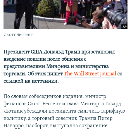
ПРИСОЕДИНЯЙТЕСЬ!
ПОБЕДИТЕЛЕЙ НЕ СУДЯТ?
КРЫМ.НЕПОКОРЕННЫЙ
ELIFBE
Скотт Бессент
УКРАИНСКАЯ ПРОБЛЕМА КРЫМА
Все сайты RFE/RL
Президент США Дональд Трамп приостановил
введение пошлин после общения с
представителями Минфина и министерства
торговли. Об этом пишет
The Wall Street Journal
со
ссылкой на источники.
По словам собеседников издания, министр
финансов Скотт Бессент и глава Минторга Говард
Лютник убеждали президента смягчить тарифную
политику, а торговый советник Трампа Питер
Наварро, наоборот, выступал за сохранение