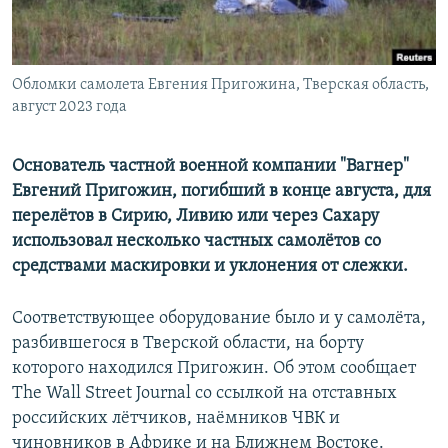
ПРИСОЕДИНЯЙТЕСЬ!
ПОБЕДИТЕЛЕЙ НЕ СУДЯТ?
КРЫМ.НЕПОКОРЕННЫЙ
Обломки самолета Евгения Пригожина, Тверская область,
ELIFBE
август 2023 года
УКРАИНСКАЯ ПРОБЛЕМА КРЫМА
Все сайты RFE/RL
Основатель частной военной компании "Вагнер"
Евгений Пригожин, погибший в конце августа, для
перелётов в Сирию, Ливию или через Сахару
использовал несколько частных самолётов со
средствами маскировки и уклонения от слежки.
Соответствующее оборудование было и у самолёта,
разбившегося в Тверской области, на борту
которого находился Пригожин. Об этом сообщает
The Wall Street Journal со ссылкой на отставных
российских лётчиков, наёмников ЧВК и
чиновников в Африке и на Ближнем Востоке.