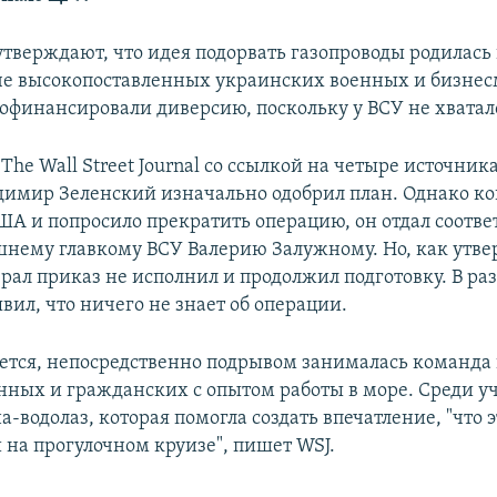
тверждают, что идея подорвать газопроводы родилась 
ече высокопоставленных украинских военных и бизнес
офинансировали диверсию, поскольку у ВСУ не хватало
The Wall Street Journal со ссылкой на четыре источник
имир Зеленский изначально одобрил план. Однако ког
ША и попросило прекратить операцию, он отдал соотв
шнему главкому ВСУ Валерию Залужному. Но, как утв
рал приказ не исполнил и продолжил подготовку. В раз
вил, что ничего не знает об операции.
ется, непосредственно подрывом занималась команда
енных и гражданских с опытом работы в море. Среди у
водолаз, которая помогла создать впечатление, "что э
 на прогулочном круизе", пишет WSJ.