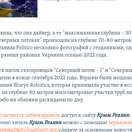
вила, что она дайвер, а ее "максимальная глубина – 30
еверных потоках" произошли на глубине 70–80 метров
авила Politico несколько фотографий с геоданными, гд
в разных районах Украины осенью 2022 года.
х ниток газопроводов "Северный поток – 1" и "Северны
ены в конце сентября 2022 года. Взрывы были мощны
нии Blueye Robotics, которая принимала участие в ис
, на глубине 80 метров многометровые участки труб л
либо их обломки раскиданы по дну.
 пытается заблокировать
доступ к сайту
Крым.Реалии
.
енно читать
Крым.Реалии
можно с помощью
зеркально
mt66qd9g5.cloudfront.net/
следите за основными новост