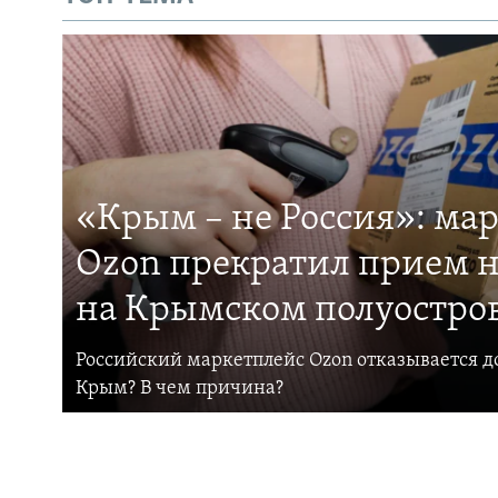
«Крым – не Россия»: ма
Ozon прекратил прием н
на Крымском полуостро
Российский маркетплейс Ozon отказывается до
Крым? В чем причина?