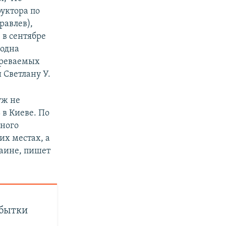
уктора по
равлев),
 в сентябре
 одна
зреваемых
 Светлану У.
уж не
 в Киеве. По
нного
их местах, а
раине, пишет
Убытки