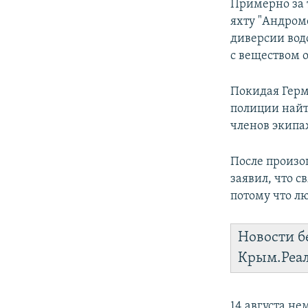
Примерно за 
яхту "Андром
диверсии вод
с веществом 
Покидая Герм
полиции найт
членов экипа
После произо
заявил, что с
потому что лю
Новости б
Крым.Реа
14 августа н