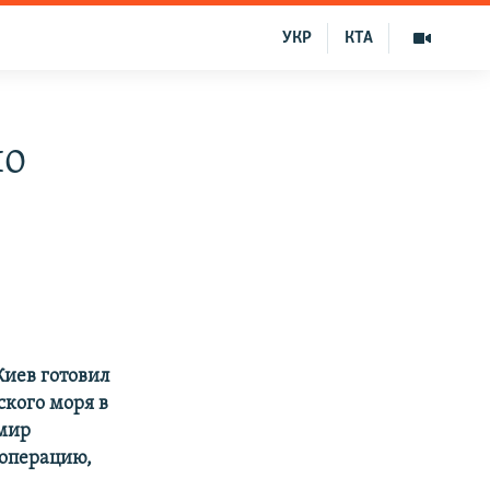
УКР
КТА
по
Киев готовил
ского моря в
имир
 операцию,