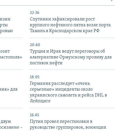
22:36
ензин
Спутники зафиксировали рост
ерты
крупного нефтяного пятна возле порта
оровью
Тамань в Краснодарском крае РФ
20:40
розит
Турция и Ирак ведут переговоры об
вастополя»
альтернативе Ормузскому проливу для
поставок нефти
18:05
Германия расследует «очень
вия» для
серьезные» инциденты около
украинского самолета и рейса DHL в
Лейпциге
16:45
 двум
Путин провел перестановки в
госизмене –
руководстве группировок, воюющих