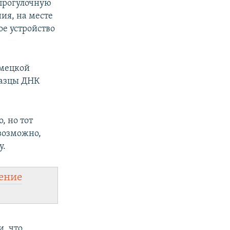
 прогулочную
ия, на месте
ое устройство
емецкой
разцы ДНК
, но тот
евозможно,
у.
ение
, что