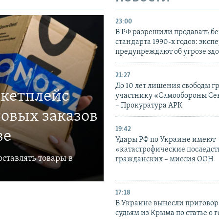
23:00
В РФ разрешили продавать б
стандарта 1990-х годов: эксп
предупреждают об угрозе зд
21:27
До 10 лет лишения свободы г
ркетплейс
участнику «Самообороны Се
– Прокуратура АРК
овых заказов
19:42
ве
Удары РФ по Украине имеют
«катастрофические последст
ставлять товары в
гражданских – миссия ООН
17:18
В Украине вынесли приговор
судьям из Крыма по статье о 