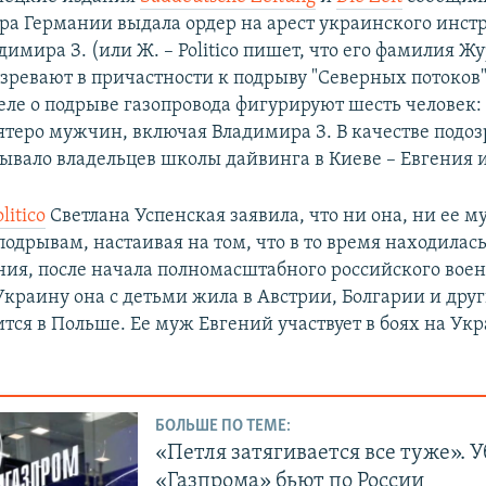
ра Германии выдала ордер на арест украинского инстр
имира З. (или Ж. – Politico пишет, что его фамилия Жу
озревают в причастности к подрыву "Северных потоков"
деле о подрыве газопровода фигурируют шесть человек:
теро мужчин, включая Владимира З. В качестве подо
ывало владельцев школы дайвинга в Киеве – Евгения и
litico
Светлана Успенская заявила, что ни она, ни ее м
одрывам, настаивая на том, что в то время находилась
ия, после начала полномасштабного российского вое
краину она с детьми жила в Австрии, Болгарии и друг
ится в Польше. Ее муж Евгений участвует в боях на Ук
БОЛЬШЕ ПО ТЕМЕ:
«Петля затягивается все туже». 
«Газпрома» бьют по России