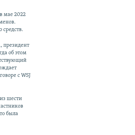
в мае 2022
менов.
 средств.
а, президент
да об этом
етствующий
ерждает
говоре с WSJ
 из шести
частников
то была