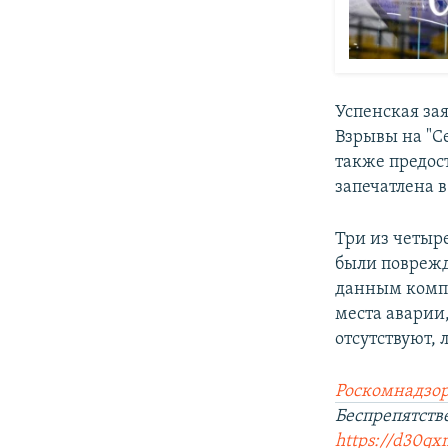
Успенская зая
Взрывы на "С
также предост
запечатлена 
Три из четыре
были поврежд
данным компа
места аварии
отсутствуют, 
Роскомнадзор
Беспрепятств
https://d30qx