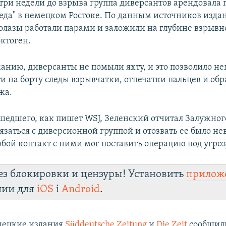
три недели до взрыва группа диверсантов арендовала
еда" в немецком Ростоке. По данным источников издан
олазы работали парами и заложили на глубине взрывн
октоген.
анию, диверсанты не помыли яхту, и это позволило н
и на борту следы взрывчатки, отпечатки пальцев и об
жа.
шедшего, как пишет WSJ, Зеленский отчитал Залужного
вязаться с диверсионной группой и отозвать ее было н
бой контакт с ними мог поставить операцию под угроз
ез блокировки и цензуры! Установить
прилож
лии для
iOS
і
Android
.
емецкие издания
Süddeutsche Zeitung
и
Die Zeit
сообщили