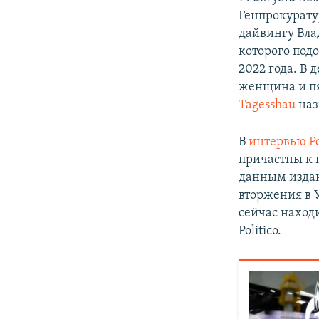
Генпрокурату
дайвингу Влад
которого под
2022 года. В 
женщина и пя
Tagesshau
наз
В
интервью Po
причастны к п
данным издан
вторжения в У
сейчас наход
Politico.