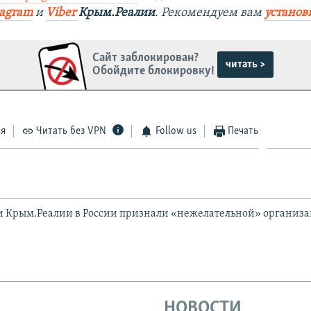
tagram
и
Viber
Крым.Реалии
. Рекомендуем вам
установ
Сайт заблокирован?
читать >
Обойдите блокировку!
ся
Читать без VPN
Follow us
Печать
и Крым.Реалии в России признали «нежелательной» организ
НОВОСТИ