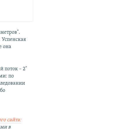
 метров".
. Успенская
е она
й поток – 2"
ми: по
следовании
ибо
го сайта:
ями в