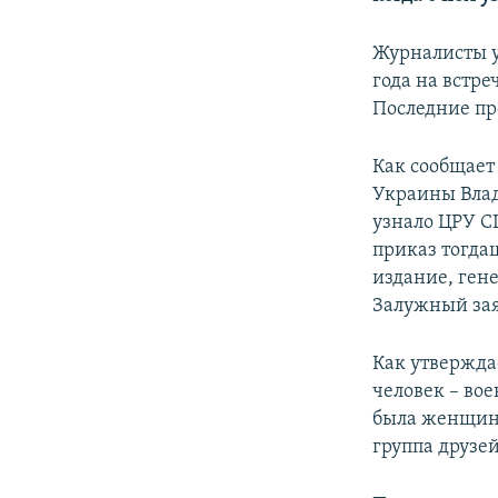
ПОБЕДИТЕЛЕЙ НЕ СУДЯТ?
КРЫМ.НЕПОКОРЕННЫЙ
Журналисты у
года на встр
ELIFBE
Последние пр
УКРАИНСКАЯ ПРОБЛЕМА КРЫМА
Как сообщает 
Украины Влад
узнало ЦРУ С
приказ тогда
издание, гене
Залужный зая
Как утвержда
человек – во
была женщина-
группа друзей