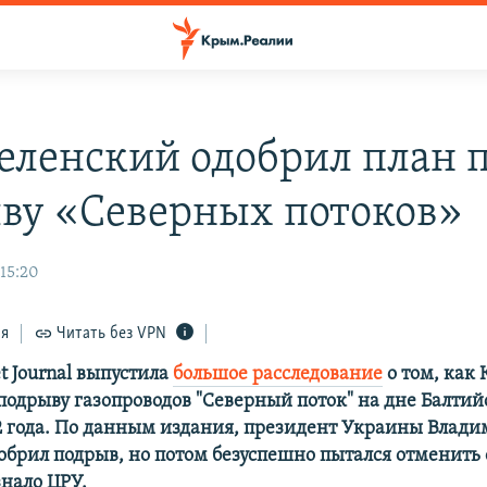
Зеленский одобрил план 
ву «Северных потоков»
 15:20
ся
Читать без VPN
et Journal выпустила
большое расследование
о том, как 
подрыву газопроводов "Северный поток" на дне Балтий
2 года. По данным издания, президент Украины Влад
обрил подрыв, но потом безуспешно пытался отменить
знало ЦРУ.