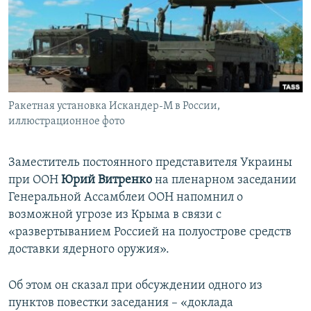
ПРИСОЕДИНЯЙТЕСЬ!
ПОБЕДИТЕЛЕЙ НЕ СУДЯТ?
КРЫМ.НЕПОКОРЕННЫЙ
ELIFBE
УКРАИНСКАЯ ПРОБЛЕМА КРЫМА
Все сайты RFE/RL
Ракетная установка Искандер-М в России,
иллюстрационное фото
Заместитель постоянного представителя Украины
при ООН
Юрий Витренко
на пленарном заседании
Генеральной Ассамблеи ООН напомнил о
возможной угрозе из Крыма в связи с
«развертыванием Россией на полуострове средств
доставки ядерного оружия».
Об этом он сказал при обсуждении одного из
пунктов повестки заседания – «доклада