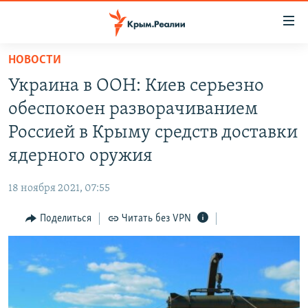
Доступность
ссылки
Вернуться
НОВОСТИ
к
НОВОСТИ
Украина в ООН: Киев серьезно
основному
СПЕЦПРОЕКТЫ
содержанию
обеспокоен разворачиванием
ВОДА
Вернутся
ГРУЗ 200
Россией в Крыму средств доставки
к
ИСТОРИЯ
КАРТА ВОЕННЫХ ОБЪЕКТОВ КРЫМА
ядерного оружия
главной
ЕЩЕ
11 ЛЕТ ОККУПАЦИИ КРЫМА. 11 ИСТОРИЙ СОПРОТИВЛЕНИЯ
навигации
18 ноября 2021, 07:55
Вернутся
РАДІО СВОБОДА
ИНТЕРАКТИВ
к
Поделиться
Читать без VPN
КАК ОБОЙТИ БЛОКИРОВКУ
ИНФОГРАФИКА
поиску
ТЕЛЕПРОЕКТ КРЫМ.РЕАЛИИ
Українською
СОВЕТЫ ПРАВОЗАЩИТНИКОВ
Qırımtatar
ПРОПАВШИЕ БЕЗ ВЕСТИ