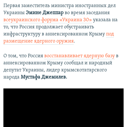
Первая заместитель министра иностранных дел
Украины
Эмине Джеппар
во время заседания
всеукраинского форума «Украина 30»
указала на
то, что Россия продолжает обустраивать
инфраструктуру в аннексированном Крыму
под
размещение ядерного оружия
.
О том, что Россия
восстанавливает ядерную базу
в
аннексированном Крыму сообщал и народный
депутат Украины, лидер крымскотатарского
народа
Мустафа Джемилев.