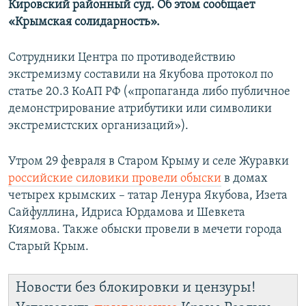
Кировский районный суд. Об этом сообщает
ПРИСОЕДИНЯЙТЕСЬ!
ПОБЕДИТЕЛЕЙ НЕ СУДЯТ?
«Крымская солидарность».
КРЫМ.НЕПОКОРЕННЫЙ
Сотрудники Центра по противодействию
ELIFBE
экстремизму составили на Якубова протокол по
УКРАИНСКАЯ ПРОБЛЕМА КРЫМА
статье 20.3 КоАП РФ («пропаганда либо публичное
Все сайты RFE/RL
демонстрирование атрибутики или символики
экстремистских организаций»).
Утром 29 февраля в Старом Крыму и селе Журавки
российские силовики провели обыски
в домах
четырех крымских – татар Ленура Якубова, Изета
Сайфуллина, Идриса Юрдамова и Шевкета
Киямова. Также обыски провели в мечети города
Старый Крым.
Новости без блокировки и цензуры!