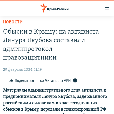
Доступность
ссылки
Вернуться
НОВОСТИ
к
НОВОСТИ
Обыски в Крыму: на активиста
основному
СПЕЦПРОЕКТЫ
содержанию
Ленура Якубова составили
ВОДА
Вернутся
ГРУЗ 200
админпротокол –
к
ИСТОРИЯ
КАРТА ВОЕННЫХ ОБЪЕКТОВ КРЫМА
правозащитники
главной
ЕЩЕ
11 ЛЕТ ОККУПАЦИИ КРЫМА. 11 ИСТОРИЙ СОПРОТИВЛЕНИЯ
навигации
29 февраля 2024, 11:19
Вернутся
РАДІО СВОБОДА
ИНТЕРАКТИВ
к
Поделиться
Читать без VPN
КАК ОБОЙТИ БЛОКИРОВКУ
ИНФОГРАФИКА
поиску
Материалы административного дела активиста и
ТЕЛЕПРОЕКТ КРЫМ.РЕАЛИИ
Українською
предпринимателя Ленура Якубова, задержанного
СОВЕТЫ ПРАВОЗАЩИТНИКОВ
российскими силовикам в ходе сегодняшних
Qırımtatar
обысков в Крыму, передали в подконтрольный РФ
ПРОПАВШИЕ БЕЗ ВЕСТИ