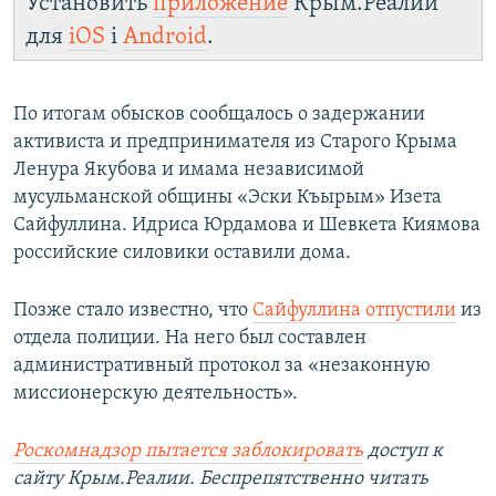
Установить
приложение
Крым.Реалии
для
iOS
і
Android
.
По итогам обысков сообщалось о задержании
активиста и предпринимателя из Старого Крыма
Ленура Якубова и имама независимой
мусульманской общины «Эски Къырым» Изета
Сайфуллина. Идриса Юрдамова и Шевкета Киямова
российские силовики оставили дома.
Позже стало известно, что
Сайфуллина отпустили
из
отдела полиции. На него был составлен
административный протокол за «незаконную
миссионерскую деятельность».
Роскомнадзор пытается заблокировать
доступ к
сайту Крым.Реалии. Беспрепятственно читать