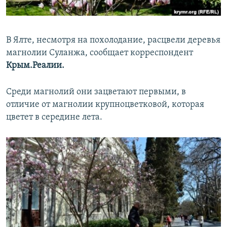
ПРИСОЕДИНЯЙТЕСЬ!
ПОБЕДИТЕЛЕЙ НЕ СУДЯТ?
КРЫМ.НЕПОКОРЕННЫЙ
В Ялте, несмотря на похолодание, расцвели деревья
ELIFBE
магнолии Суланжа, сообщает корреспондент
УКРАИНСКАЯ ПРОБЛЕМА КРЫМА
Крым.Реалии.
Все сайты RFE/RL
Среди магнолий они зацветают первыми, в
отличие от магнолии крупноцветковой, которая
цветет в середине лета.