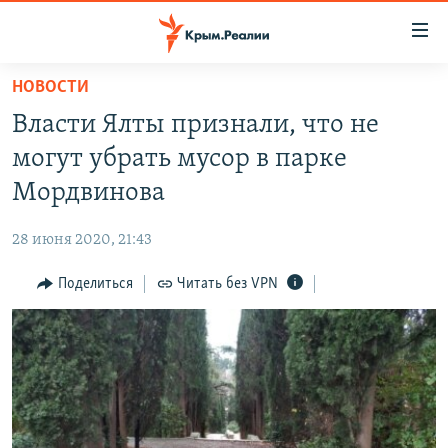
Доступность
ссылки
Вернуться
НОВОСТИ
к
НОВОСТИ
Власти Ялты признали, что не
основному
СПЕЦПРОЕКТЫ
содержанию
могут убрать мусор в парке
ВОДА
Вернутся
ГРУЗ 200
Мордвинова
к
ИСТОРИЯ
КАРТА ВОЕННЫХ ОБЪЕКТОВ КРЫМА
главной
28 июня 2020, 21:43
ЕЩЕ
11 ЛЕТ ОККУПАЦИИ КРЫМА. 11 ИСТОРИЙ СОПРОТИВЛЕНИЯ
навигации
Вернутся
Поделиться
Читать без VPN
РАДІО СВОБОДА
ИНТЕРАКТИВ
к
КАК ОБОЙТИ БЛОКИРОВКУ
ИНФОГРАФИКА
поиску
ТЕЛЕПРОЕКТ КРЫМ.РЕАЛИИ
Українською
СОВЕТЫ ПРАВОЗАЩИТНИКОВ
Qırımtatar
ПРОПАВШИЕ БЕЗ ВЕСТИ