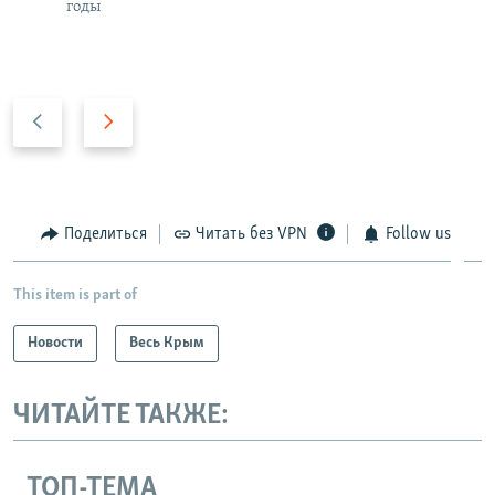
годы
П
С
р
л
е
е
д
д
ы
у
Поделиться
Читать без VPN
Follow us
д
ю
у
щ
This item is part of
щ
и
и
й
Новости
Весь Крым
й
с
с
л
ЧИТАЙТЕ ТАКЖЕ:
л
а
а
й
й
д
ТОП-ТЕМА