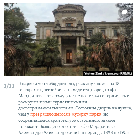
В парке имени Мордвинова, раскинувшемся на 18
1/13
гектарах в центре Ялты, находится дворец графа
Мордвинова, которому вполне по силам соперничать с
раскрученными туристическими
достопримечательностями. Состояние дворца не лучше,
чем у
превращающегося в мусорку парка
, но
сохранившаяся архитектура старинного здания
поражает. Возведено оно при графе Мордвинове
Александре Александровиче II в период с 1898 по 1903