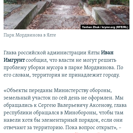
ПРИСОЕДИНЯЙТЕСЬ!
ПОБЕДИТЕЛЕЙ НЕ СУДЯТ?
КРЫМ.НЕПОКОРЕННЫЙ
ELIFBE
Парк Мордвинова в Ялте
УКРАИНСКАЯ ПРОБЛЕМА КРЫМА
Все сайты RFE/RL
Глава российской администрации Ялты
Иван
Имгрунт
сообщил, что власти не могут решить
проблему уборки мусора в парке Мордвинова. По
его словам, территория не принадлежит городу.
«Объекты переданы Министерству обороны,
земельный участок по сей день не оформлен. Мы
обращались к Сергею Валерьевичу Аксенову, глава
республики обращался в Минобороны, чтобы там
навели хотя бы элементарный порядок, если они
отвечают за территорию. Пока вопрос открыт», –