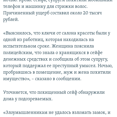
ночью. Кроме сейфа, супруги похитили мобильный
ПРИСОЕДИНЯЙТЕСЬ!
ПОБЕДИТЕЛЕЙ НЕ СУДЯТ?
телефон и машинку для стрижки волос.
Причиненный ущерб составил около 20 тысяч
КРЫМ.НЕПОКОРЕННЫЙ
рублей.
ELIFBE
«Выяснилось, что ключи от салона красоты были у
УКРАИНСКАЯ ПРОБЛЕМА КРЫМА
одной из работниц, которая находилась на
Все сайты RFE/RL
испытательном сроке. Женщина пояснила
полицейским, что знала о хранящихся в сейфе
денежных средствах и сообщила об этом супругу,
который поддержал ее преступный умысел. Ночью,
пробравшись в помещение, муж и жена похитили
имущество», – сказано в сообщении.
Уточняется, что похищенный сейф обнаружили
дома у подозреваемых.
«Злоумышленникам не удалось взломать замок, и