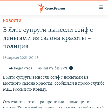
Доступность
ссылки
Вернуться
НОВОСТИ
к
НОВОСТИ
В Ялте супруги вынесли сейф с
основному
СПЕЦПРОЕКТЫ
содержанию
деньгами из салона красоты –
ВОДА
Вернутся
ГРУЗ 200
полиция
к
ИСТОРИЯ
КАРТА ВОЕННЫХ ОБЪЕКТОВ КРЫМА
главной
16 апреля 2021, 20:45
ЕЩЕ
11 ЛЕТ ОККУПАЦИИ КРЫМА. 11 ИСТОРИЙ СОПРОТИВЛЕНИЯ
навигации
Вернутся
Поделиться
Читать без VPN
РАДІО СВОБОДА
ИНТЕРАКТИВ
к
В Ялте супруги вынесли сейф с деньгами из
КАК ОБОЙТИ БЛОКИРОВКУ
ИНФОГРАФИКА
поиску
местного салона красоты, сообщили в пресс-службе
ТЕЛЕПРОЕКТ КРЫМ.РЕАЛИИ
МВД России по Крыму.
Українською
СОВЕТЫ ПРАВОЗАЩИТНИКОВ
Qırımtatar
Отмечается, что пара проникла в помещение
ПРОПАВШИЕ БЕЗ ВЕСТИ