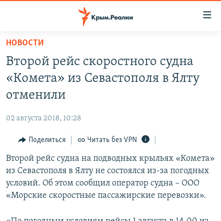
Доступность
ссылки
Вернуться
НОВОСТИ
к
НОВОСТИ
Второй рейс скоростного судна
основному
СПЕЦПРОЕКТЫ
содержанию
«Комета» из Севастополя в Ялту
ВОДА
Вернутся
ГРУЗ 200
отменили
к
ИСТОРИЯ
КАРТА ВОЕННЫХ ОБЪЕКТОВ КРЫМА
главной
02 августа 2018, 10:28
ЕЩЕ
11 ЛЕТ ОККУПАЦИИ КРЫМА. 11 ИСТОРИЙ СОПРОТИВЛЕНИЯ
навигации
Вернутся
Поделиться
Читать без VPN
РАДІО СВОБОДА
ИНТЕРАКТИВ
к
Второй рейс судна на подводных крыльях «Комета»
КАК ОБОЙТИ БЛОКИРОВКУ
ИНФОГРАФИКА
поиску
из Севастополя в Ялту не состоялся из-за погодных
ТЕЛЕПРОЕКТ КРЫМ.РЕАЛИИ
условий. Об этом сообщил оператор судна – ООО
Українською
«Морские скоростные пассажирские перевозки».
СОВЕТЫ ПРАВОЗАЩИТНИКОВ
Qırımtatar
ПРОПАВШИЕ БЕЗ ВЕСТИ