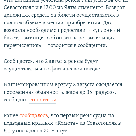
«По погодным условиям рейсы 1 августа в 14.00 из
ПРИСОЕДИНЯЙТЕСЬ!
ПОБЕДИТЕЛЕЙ НЕ СУДЯТ?
Севастополя и в 17.00 из Ялты отменены. Возврат
денежных средств за билеты осуществляется в
КРЫМ.НЕПОКОРЕННЫЙ
полном объеме в местах приобретения. Для
ELIFBE
возврата необходимо предоставить купленный
билет, квитанцию об оплате и реквизиты для
УКРАИНСКАЯ ПРОБЛЕМА КРЫМА
перечисления», – говорится в сообщении.
Все сайты RFE/RL
Сообщается, что 2 августа рейсы будут
осуществляться по фактической погоде.
В аннексированном Крыму 2 августа ожидается
переменная облачность, жара до 35 градусов,
сообщают
синоптики
.
Ранее
сообщалось
, что первый рейс судна на
подводных крыльях «Комета» из Севастополя в
Ялту опоздал на 20 минут.