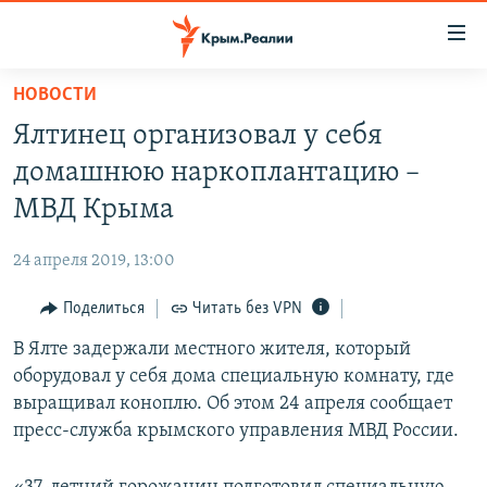
Доступность
ссылки
Вернуться
НОВОСТИ
к
НОВОСТИ
Ялтинец организовал у себя
основному
СПЕЦПРОЕКТЫ
содержанию
домашнюю наркоплантацию –
ВОДА
Вернутся
ГРУЗ 200
МВД Крыма
к
ИСТОРИЯ
КАРТА ВОЕННЫХ ОБЪЕКТОВ КРЫМА
главной
24 апреля 2019, 13:00
ЕЩЕ
11 ЛЕТ ОККУПАЦИИ КРЫМА. 11 ИСТОРИЙ СОПРОТИВЛЕНИЯ
навигации
Вернутся
Поделиться
Читать без VPN
РАДІО СВОБОДА
ИНТЕРАКТИВ
к
В Ялте задержали местного жителя, который
КАК ОБОЙТИ БЛОКИРОВКУ
ИНФОГРАФИКА
поиску
оборудовал у себя дома специальную комнату, где
ТЕЛЕПРОЕКТ КРЫМ.РЕАЛИИ
выращивал коноплю. Об этом 24 апреля сообщает
Українською
пресс-служба крымского управления МВД России.
СОВЕТЫ ПРАВОЗАЩИТНИКОВ
Qırımtatar
ПРОПАВШИЕ БЕЗ ВЕСТИ