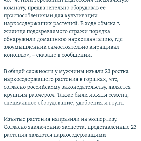
«37-летний горожанин подготовил специальную
ПРИСОЕДИНЯЙТЕСЬ!
ПОБЕДИТЕЛЕЙ НЕ СУДЯТ?
комнату, предварительно оборудовав ее
приспособлениями для культивации
КРЫМ.НЕПОКОРЕННЫЙ
наркосодержащих растений. В ходе обыска в
ELIFBE
жилище подозреваемого стражи порядка
обнаружили домашнюю наркоплантацию, где
УКРАИНСКАЯ ПРОБЛЕМА КРЫМА
злоумышленник самостоятельно выращивал
Все сайты RFE/RL
коноплю», – сказано в сообщении.
В общей сложности у мужчины изъяли 23 ростка
наркосодержащего растения в горшках, что,
согласно российскому законодательству, является
крупным размером. Также были изъяты семена,
специальное оборудование, удобрения и грунт.
Изъятые растения направили на экспертизу.
Согласно заключению эксперта, представленные 23
растения являются наркосодержащими