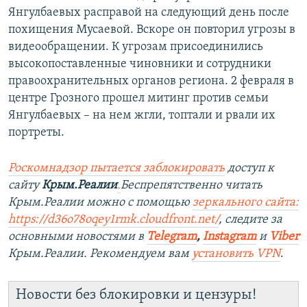
Янгулбаевых расправой на следующий день после
похищения Мусаевой. Вскоре он повторил угрозы в
видеообращении. К угрозам присоединились
высокопоставленные чиновники и сотрудники
правоохранительных органов региона. 2 февраля в
центре Грозного прошел митинг против семьи
Янгулбаевых – на нем жгли, топтали и рвали их
портреты.
Роскомнадзор пытается заблокировать
доступ к
сайту
Крым.Реалии
.
Беспрепятственно читать
Крым.Реалии можно с помощью
зеркального сайта:
https://d36o78oqey1rmk.cloudfront.net/
, следите за
основными новостями в
Telegram
,
Instagram
и
Viber
Крым.Реалии. Рекомендуем вам
установить VPN
.
Новости без блокировки и цензуры!