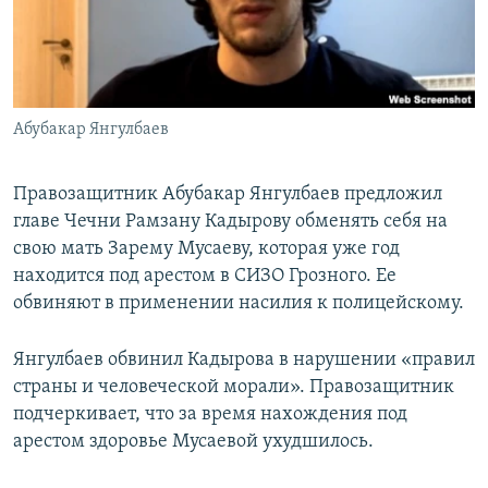
ПРИСОЕДИНЯЙТЕСЬ!
ПОБЕДИТЕЛЕЙ НЕ СУДЯТ?
КРЫМ.НЕПОКОРЕННЫЙ
ELIFBE
Абубакар Янгулбаев
УКРАИНСКАЯ ПРОБЛЕМА КРЫМА
Все сайты RFE/RL
Правозащитник Абубакар Янгулбаев предложил
главе Чечни Рамзану Кадырову обменять себя на
свою мать Зарему Мусаеву, которая уже год
находится под арестом в СИЗО Грозного. Ее
обвиняют в применении насилия к полицейскому.
Янгулбаев обвинил Кадырова в нарушении «правил
страны и человеческой морали». Правозащитник
подчеркивает, что за время нахождения под
арестом здоровье Мусаевой ухудшилось.