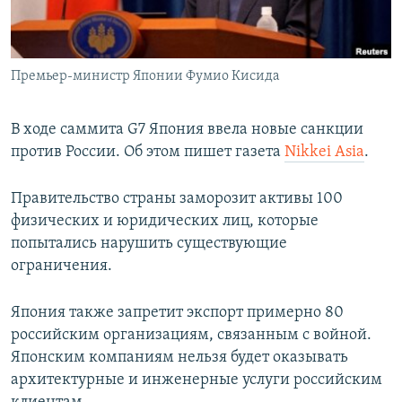
ПРИСОЕДИНЯЙТЕСЬ!
ПОБЕДИТЕЛЕЙ НЕ СУДЯТ?
КРЫМ.НЕПОКОРЕННЫЙ
Премьер-министр Японии Фумио Кисида
ELIFBE
УКРАИНСКАЯ ПРОБЛЕМА КРЫМА
В ходе саммита G7 Япония ввела новые санкции
Все сайты RFE/RL
против России. Об этом пишет газета
Nikkei Asia
.
Правительство страны заморозит активы 100
физических и юридических лиц, которые
попытались нарушить существующие
ограничения.
Япония также запретит экспорт примерно 80
российским организациям, связанным с войной.
Японским компаниям нельзя будет оказывать
архитектурные и инженерные услуги российским