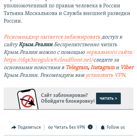
уполномоченный по правам человека в России
Татьяна Москалькова и Служба внешней разведки
России.
Роскомнадзор пытается заблокировать
доступ к
сайту
Крым.Реалии
.
Беспрепятственно читать
Крым.Реалии можно с помощью
зеркального сайта:
https://dqx3zcogulcx9.cloudfront.net/
следите за
основными новостями в
Telegram
,
Instagram
и
Viber
Крым.Реалии. Рекомендуем вам
установить VPN
.
Сайт заблокирован?
читать >
Обойдите блокировку!
Поделиться
Читать без VPN
Follow us