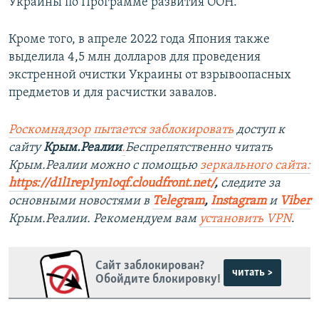
Украины по Программе развития ООН.
Кроме того, в апреле 2022 года Япония также
выделила 4,5 млн долларов для проведения
экстренной очистки Украины от взрывоопасных
предметов и для расчистки завалов.
Роскомнадзор пытается заблокировать
доступ к
сайту
Крым.Реалии
.
Беспрепятственно читать
Крым.Реалии можно с помощью
зеркального сайта:
https://d1l1rep1yn1oqf.cloudfront.net/
,
следите за
основными новостями в
Telegram
,
Instagram
и
Viber
Крым.Реалии. Рекомендуем вам
установить VPN
.
Сайт заблокирован?
читать >
Обойдите блокировку!