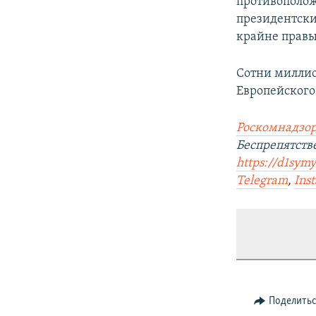
противополож
президентски
крайне правы
Сотни миллио
Европейского 
Роскомнадзор
Беспрепятст
https://d1sym
Telegram
,
Ins
Поделить