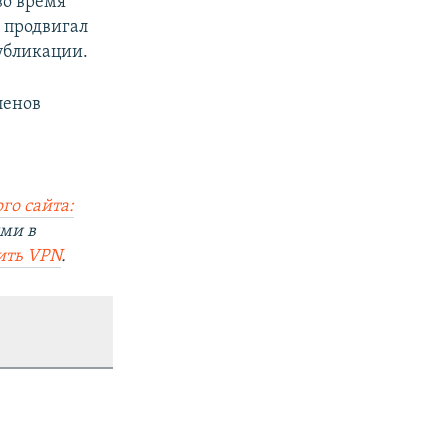
во время
 продвигал
убликации.
ленов
го сайта:
ми в
ить
VPN
.