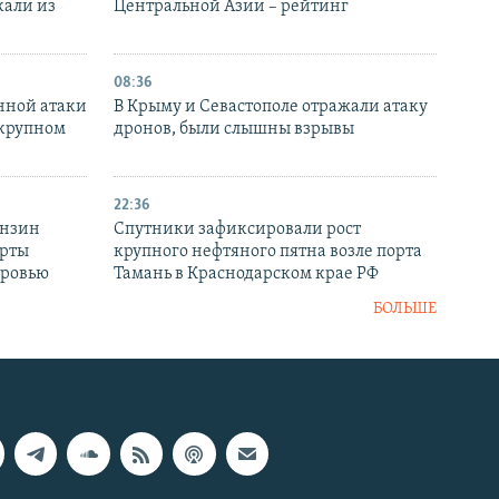
кали из
Центральной Азии – рейтинг
08:36
нной атаки
В Крыму и Севастополе отражали атаку
 крупном
дронов, были слышны взрывы
22:36
ензин
Спутники зафиксировали рост
ерты
крупного нефтяного пятна возле порта
оровью
Тамань в Краснодарском крае РФ
БОЛЬШЕ