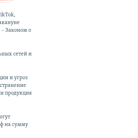
ikTok,
накануне
 – Законом о
ьных сетей и
ии и угроз
остранение
ли продукция
огут
аф на сумму