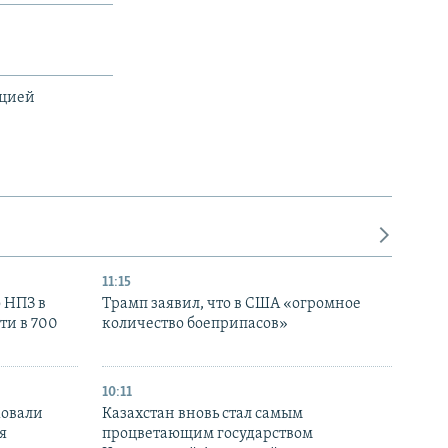
ацией
11:15
 НПЗ в
Трамп заявил, что в США «огромное
ти в 700
количество боеприпасов»
10:11
ковали
Казахстан вновь стал самым
я
процветающим государством