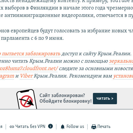
ность ненадлежащему контенту. К примеру, YouTube 
х выборов в Финляндии в начале этого года чрезмерно
е антииммиграционные видеоролики, отмечается в п
нов европейцев будут голосовать за избрание новых ч
парламента с 6 по 9 июня.
 пытается заблокировать
доступ к сайту Крым.Реалии.
венно читать Крым.Реалии можно с помощью
зеркально
yoz8hsmz7.cloudfront.net/
следите за основными новостя
tagram
и
Viber
Крым.Реалии. Рекомендуем вам
установ
Сайт заблокирован?
читать >
Обойдите блокировку!
ся
Читать без VPN
Follow us
Печать