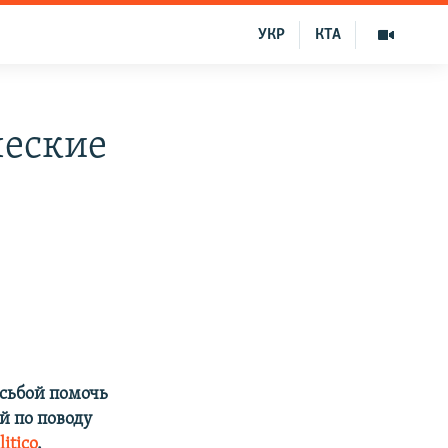
УКР
КТА
ческие
сьбой помочь
й по поводу
iticо
.