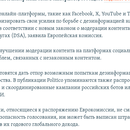
нлайн-платформы, такие как Facebook, X, YouTube и T
изировать свои усилия по борьбе с дезинформацией 
 в соответствии с новым законом о модерации контента
угах (DSA), заявила Европейская комиссия.
 улучшении модерации контента на платформах социал
лем, связанных с незаконным контентом.
отовятся дать отпор возможным попыткам дезинформац
ства. В публикации Politico упоминаются также распр
 и скоординированные кампании российских ботов и
И.
и, относящиеся к распоряжению Еврокомиссии, не см
езопасность голосования, им может быть выписан штр
в их годового глобального дохода.