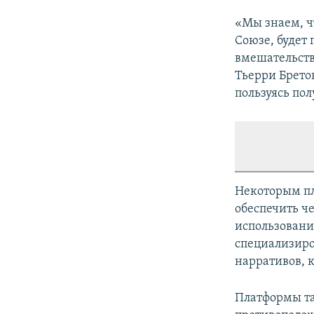
«Мы знаем, ч
Союзе, будет
вмешательств
Тьерри Брето
пользуясь по
Некоторым пл
обеспечить ч
использовани
специализиро
нарративов, к
Платформы та