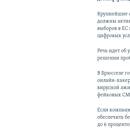
ПОБЕДИТЕЛЕЙ НЕ СУДЯТ?
КРЫМ.НЕПОКОРЕННЫЙ
Крупнейшие о
должны актив
ELIFBE
выборов в ЕС
УКРАИНСКАЯ ПРОБЛЕМА КРЫМА
цифровых усл
Речь идет об
решении проб
В Брюсселе г
онлайн-хакер
вирусной лжи
фейковых СМ
Если компани
обеспечить б
до 6 проценто