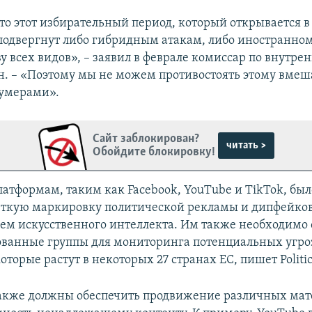
то этот избирательный период, который открывается 
 подвергнут либо гибридным атакам, либо иностранно
у всех видов», – заявил в феврале комиссар по внутр
н. – «Поэтому мы не можем противостоять этому вмеша
лумерами».
Сайт заблокирован?
читать >
Обойдите блокировку!
атформам, таким как Facebook, YouTube и TikTok, бы
еткую маркировку политической рекламы и дипфейков
ем искусственного интеллекта. Им также необходимо 
ванные группы для мониторинга потенциальных угро
оторые растут в некоторых 27 странах ЕС, пишет Politic
кже должны обеспечить продвижение различных мат