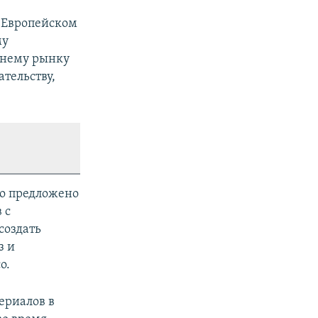
в Европейском
му
еннему рынку
тельству,
ло предложено
 с
создать
з и
o.
ериалов в