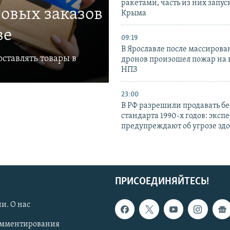
ракетами, часть из них запус
овых заказов
Крыма
ве
09:19
В Ярославле после массирова
ставлять товары в
дронов произошел пожар на
НПЗ
23:00
В РФ разрешили продавать б
стандарта 1990-х годов: эксп
предупреждают об угрозе зд
ПРИСОЕДИНЯЙТЕСЬ!
и. О нас
омментирования