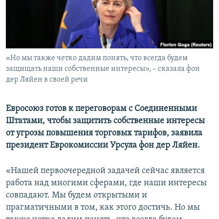
ПРИСОЕДИНЯЙТЕСЬ!
ПОБЕДИТЕЛЕЙ НЕ СУДЯТ?
КРЫМ.НЕПОКОРЕННЫЙ
ELIFBE
«Но мы также четко дадим понять, что всегда будем
УКРАИНСКАЯ ПРОБЛЕМА КРЫМА
защищать наши собственные интересы», – сказала фон
Все сайты RFE/RL
дер Ляйен в своей речи
Евросоюз готов к переговорам с Соединенными
Штатами, чтобы защитить собственные интересы
от угрозы повышения торговых тарифов, заявила
президент Еврокомиссии Урсула фон дер Ляйен.
«Нашей первоочередной задачей сейчас является
работа над многими сферами, где наши интересы
совпадают. Мы будем открытыми и
прагматичными в том, как этого достичь. Но мы