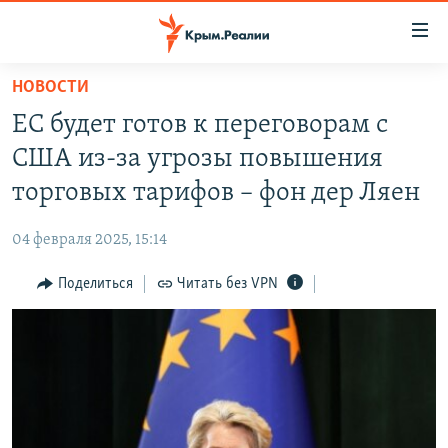
Доступность
ссылки
Вернуться
НОВОСТИ
к
НОВОСТИ
ЕС будет готов к переговорам с
основному
СПЕЦПРОЕКТЫ
содержанию
США из-за угрозы повышения
ВОДА
Вернутся
ГРУЗ 200
торговых тарифов – фон дер Ляен
к
ИСТОРИЯ
КАРТА ВОЕННЫХ ОБЪЕКТОВ КРЫМА
главной
04 февраля 2025, 15:14
ЕЩЕ
11 ЛЕТ ОККУПАЦИИ КРЫМА. 11 ИСТОРИЙ СОПРОТИВЛЕНИЯ
навигации
Вернутся
Поделиться
Читать без VPN
РАДІО СВОБОДА
ИНТЕРАКТИВ
к
КАК ОБОЙТИ БЛОКИРОВКУ
ИНФОГРАФИКА
поиску
ТЕЛЕПРОЕКТ КРЫМ.РЕАЛИИ
Українською
СОВЕТЫ ПРАВОЗАЩИТНИКОВ
Qırımtatar
ПРОПАВШИЕ БЕЗ ВЕСТИ