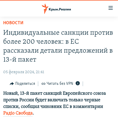
Доступность
ссылки
Вернуться
НОВОСТИ
к
НОВОСТИ
Индивидуальные санкции против
основному
СПЕЦПРОЕКТЫ
содержанию
более 200 человек: в ЕС
ВОДА
Вернутся
ГРУЗ 200
рассказали детали предложений в
к
ИСТОРИЯ
КАРТА ВОЕННЫХ ОБЪЕКТОВ КРЫМА
13-й пакет
главной
ЕЩЕ
11 ЛЕТ ОККУПАЦИИ КРЫМА. 11 ИСТОРИЙ СОПРОТИВЛЕНИЯ
навигации
05 февраля 2024, 21:41
Вернутся
РАДІО СВОБОДА
ИНТЕРАКТИВ
к
Поделиться
Читать без VPN
КАК ОБОЙТИ БЛОКИРОВКУ
ИНФОГРАФИКА
поиску
Новый, 13-й пакет санкций Европейского союза
ТЕЛЕПРОЕКТ КРЫМ.РЕАЛИИ
Українською
против России будет включать только черные
СОВЕТЫ ПРАВОЗАЩИТНИКОВ
списки, сообщил чиновник ЕС в комментарии
Qırımtatar
Радіо Свобода
.
ПРОПАВШИЕ БЕЗ ВЕСТИ