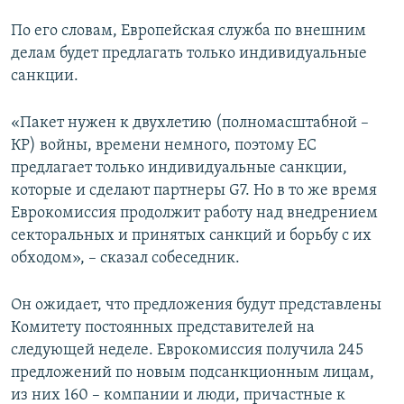
ПРИСОЕДИНЯЙТЕСЬ!
ПОБЕДИТЕЛЕЙ НЕ СУДЯТ?
По его словам, Европейская служба по внешним
КРЫМ.НЕПОКОРЕННЫЙ
делам будет предлагать только индивидуальные
санкции.
ELIFBE
УКРАИНСКАЯ ПРОБЛЕМА КРЫМА
«Пакет нужен к двухлетию (полномасштабной –
Все сайты RFE/RL
КР) войны, времени немного, поэтому ЕС
предлагает только индивидуальные санкции,
которые и сделают партнеры G7. Но в то же время
Еврокомиссия продолжит работу над внедрением
секторальных и принятых санкций и борьбу с их
обходом», – сказал собеседник.
Он ожидает, что предложения будут представлены
Комитету постоянных представителей на
следующей неделе. Еврокомиссия получила 245
предложений по новым подсанкционным лицам,
из них 160 – компании и люди, причастные к