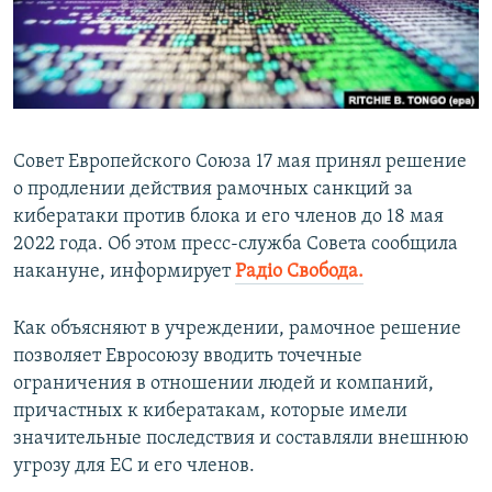
ПРИСОЕДИНЯЙТЕСЬ!
ПОБЕДИТЕЛЕЙ НЕ СУДЯТ?
КРЫМ.НЕПОКОРЕННЫЙ
ELIFBE
УКРАИНСКАЯ ПРОБЛЕМА КРЫМА
Совет Европейского Союза 17 мая принял решение
Все сайты RFE/RL
о продлении действия рамочных санкций за
кибератаки против блока и его членов до 18 мая
2022 года. Об этом пресс-служба Совета сообщила
накануне, информирует
Радіо Свобода.
Как объясняют в учреждении, рамочное решение
позволяет Евросоюзу вводить точечные
ограничения в отношении людей и компаний,
причастных к кибератакам, которые имели
значительные последствия и составляли внешнюю
угрозу для ЕС и его членов.