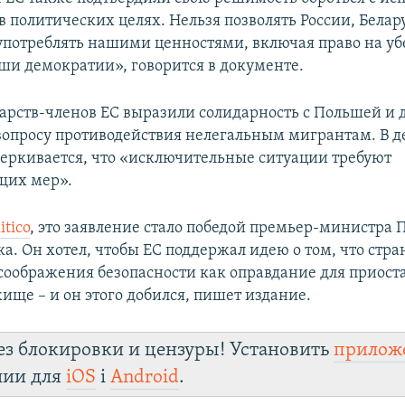
 политических целях. Нельзя позволять России, Белар
употреблять нашими ценностями, включая право на у
ши демократии», говорится в документе.
арств-членов ЕС выразили солидарность с Польшей и
вопросу противодействия нелегальным мигрантам. В 
еркивается, что «исключительные ситуации требуют
щих мер».
itico
, это заявление стало победой премьер-министра
а. Он хотел, чтобы ЕС поддержал идею о том, что стр
 соображения безопасности как оправдание для приос
ище – и он этого добился, пишет издание.
ез блокировки и цензуры! Установить
прилож
лии для
iOS
і
Android
.