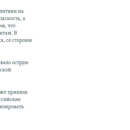
олитики на
асность, а
ом, что
нтам. В
ка, со стороны
вало острую
вской
уже приняла
ссийские
лизировать