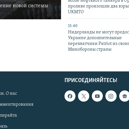
Возле нефтяного танкера в 
ление новой системы
проливе произошли два взры
UKMTO
15:40
Нидерланды не могут предос
Украине дополнительные
перехватчики Patriot из своих
Минобороны страны
ПРИСОЕДИНЯЙТЕСЬ!
и. О нас
омментирования
опирайта
вязь