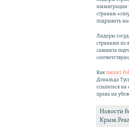
ПОБЕДИТЕЛЕЙ НЕ СУДЯТ?
иммиграции в
КРЫМ.НЕПОКОРЕННЫЙ
странам «зло
подрывать на
ELIFBE
УКРАИНСКАЯ ПРОБЛЕМА КРЫМА
Лидеры госуд
странами по 
саммита подч
соответствую
Как
пишет Pol
Дональда Туск
ссылаться на
права на убеж
Новости б
Крым.Реа