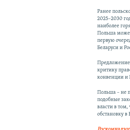
Ранее польск
2025–2030 го
наиболее гор
Польша может
первую очеред
Беларуси и Ро
Предложение 
критику прав
конвенции и 
Польша – не 
подобные зак
власти в том
обстановку в
Роскомнадзор