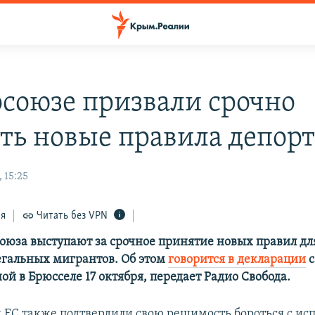
осоюзе призвали срочно
ть новые правила депор
 15:25
ся
Читать без VPN
оюза выступают за срочное принятие новых правил дл
гальных мигрантов. Об этом
говорится в декларации
с
й в Брюсселе 17 октября, передает Радио Свобода.
 ЕС также подтвердили свою решимость бороться с ис