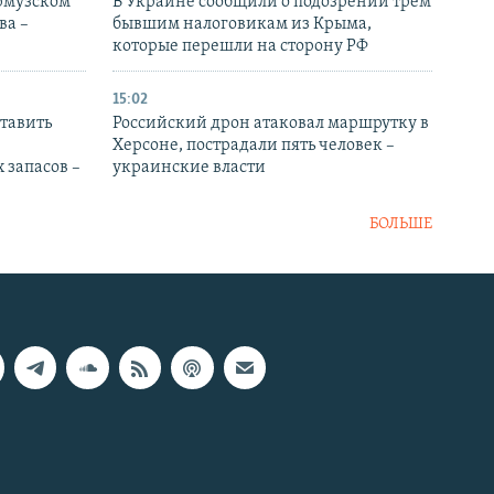
Ормузском
В Украине сообщили о подозрении трем
ва –
бывшим налоговикам из Крыма,
которые перешли на сторону РФ
15:02
тавить
Российский дрон атаковал маршрутку в
Херсоне, пострадали пять человек –
 запасов –
украинские власти
БОЛЬШЕ