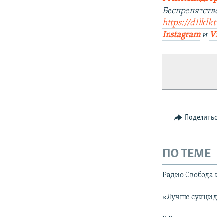
Беспрепятств
https://d1lklk
Instagram
и
V
Поделить
ПО ТЕМЕ
Радио Свобода 
«Лучше суицид»