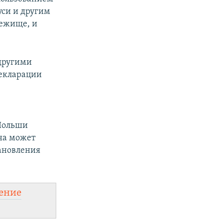
уси и другим
бежище, и
 другими
декларации
 Польши
ана может
тановления
ение