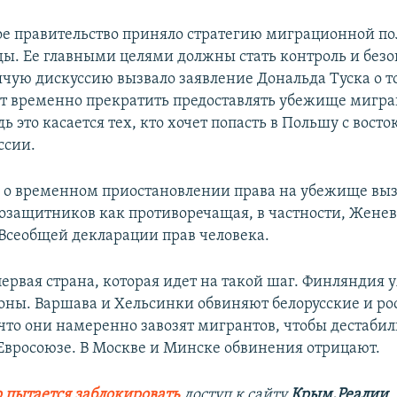
ое правительство приняло стратегию миграционной п
ды. Ее главными целями должны стать контроль и безоп
ячую дискуссию вызвало заявление Дональда Туска о т
 временно прекратить предоставлять убежище мигра
ь это касается тех, кто хочет попасть в Польшу с восто
ссии.
о временном приостановлении права на убежище выз
озащитников как противоречащая, в частности, Жене
Всеобщей декларации прав человека.
первая страна, которая идет на такой шаг. Финляндия 
оны. Варшава и Хельсинки обвиняют белорусские и ро
, что они намеренно завозят мигрантов, чтобы дестаби
 Евросоюзе. В Москве и Минске обвинения отрицают.
 пытается заблокировать
доступ к сайту
Крым.Реалии
.