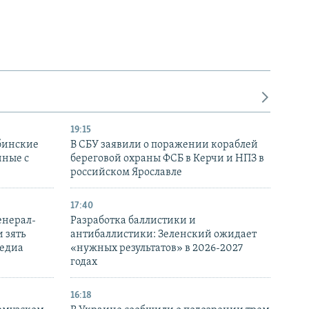
19:15
бинские
В СБУ заявили о поражении кораблей
нные с
береговой охраны ФСБ в Керчи и НПЗ в
российском Ярославле
17:40
енерал-
Разработка баллистики и
 зять
антибаллистики: Зеленский ожидает
медиа
«нужных результатов» в 2026-2027
годах
16:18