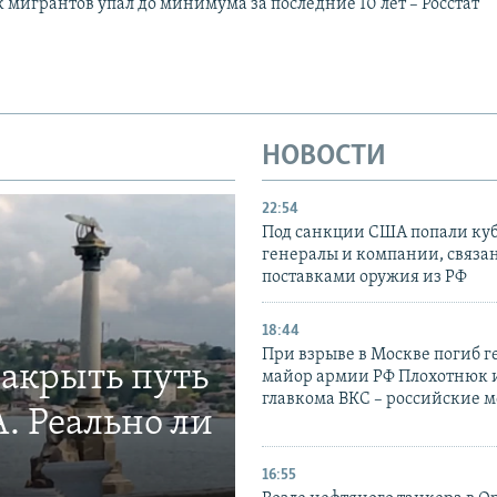
к мигрантов упал до минимума за последние 10 лет – Росстат
НОВОСТИ
22:54
Под санкции США попали ку
генералы и компании, связа
поставками оружия из РФ
18:44
При взрыве в Москве погиб г
закрыть путь
майор армии РФ Плохотнюк и
главкома ВКС – российские 
. Реально ли
16:55