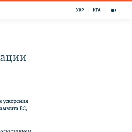
УКР
КТА
тации
я ускорения
аммита ЕС,
пользованием