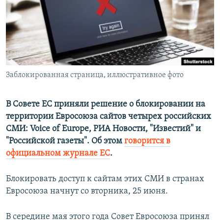
ПРИСОЕДИНЯЙТЕСЬ!
ПОБЕДИТЕЛЕЙ НЕ СУДЯТ?
КРЫМ.НЕПОКОРЕННЫЙ
ELIFBE
УКРАИНСКАЯ ПРОБЛЕМА КРЫМА
Все сайты RFE/RL
Заблокированная страница, иллюстративное фото
В Совете ЕС приняли решение о блокировании на
территории Евросоюза сайтов четырех российских
СМИ: Voice of Europe, РИА Новости, "Известий" и
"Российской газеты". Об этом
говорится в
официальном журнале ЕС
.
Блокировать доступ к сайтам этих СМИ в странах
Евросоюза начнут со вторника, 25 июня.
В середине мая этого года Совет Евросоюза принял