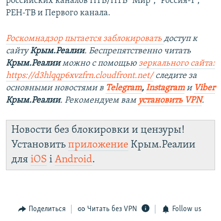
российских каналов НТВ/НТВ "Мир", "Россия-1",
РЕН-ТВ и Первого канала.
Роскомнадзор пытается заблокировать
доступ к
сайту
Крым.Реалии
. Беспрепятственно читать
Крым.Реалии
можно с помощью
зеркального сайта:
https://d3hlqqp6xvzfrn.cloudfront.net/
следите за
основными новостями в
Telegram
,
Instagram
и
Viber
Крым.Реалии
. Рекомендуем вам
установить VPN
.
Новости без блокировки и цензуры!
Установить
приложение
Крым.Реалии
для
iOS
і
Android
.
Поделиться
Читать без VPN
Follow us