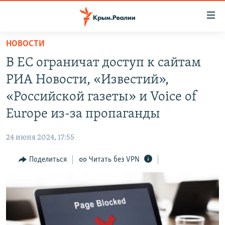
Доступность
ссылки
Вернуться
НОВОСТИ
к
НОВОСТИ
В ЕС ограничат доступ к сайтам
основному
СПЕЦПРОЕКТЫ
содержанию
РИА Новости, «Известий»,
ВОДА
Вернутся
ГРУЗ 200
«Российской газеты» и Voice of
к
ИСТОРИЯ
КАРТА ВОЕННЫХ ОБЪЕКТОВ КРЫМА
Europe из-за пропаганды
главной
ЕЩЕ
11 ЛЕТ ОККУПАЦИИ КРЫМА. 11 ИСТОРИЙ СОПРОТИВЛЕНИЯ
навигации
24 июня 2024, 17:55
Вернутся
РАДІО СВОБОДА
ИНТЕРАКТИВ
к
Поделиться
Читать без VPN
КАК ОБОЙТИ БЛОКИРОВКУ
ИНФОГРАФИКА
поиску
ТЕЛЕПРОЕКТ КРЫМ.РЕАЛИИ
Українською
СОВЕТЫ ПРАВОЗАЩИТНИКОВ
Qırımtatar
ПРОПАВШИЕ БЕЗ ВЕСТИ