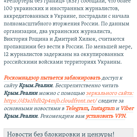
«Репортеры без границ» (RSF) сообщали, что более
100 украинских и иностранных журналистов,
аккредитованных в Украине, пострадали с начала
полномасштабного вторжения России. По данным
организации, два украинских журналиста,
Виктория Рощина и Дмитрий Хилюк, считаются
пропавшими без вести в России. По меньшей мере,
12 журналистов задержаны на оккупированных
российскими войсками территориях Украины.
Роскомнадзор пытается заблокировать
доступ к
сайту
Крым.Реалии
. Беспрепятственно читать
Крым.Реалии
можно с помощью
зеркального сайта:
https://d3a1ftdb2p4mjb.cloudfront.net/
следите за
основными новостями в
Telegram
,
Instagram
и
Viber
Крым.Реалии
. Рекомендуем вам
установить VPN
.
Новости без блокировки и цензуры!