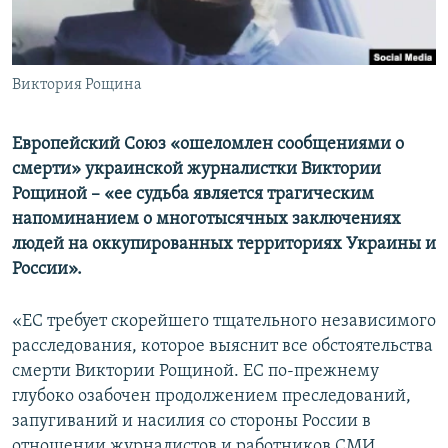
ПРИСОЕДИНЯЙТЕСЬ!
ПОБЕДИТЕЛЕЙ НЕ СУДЯТ?
КРЫМ.НЕПОКОРЕННЫЙ
Виктория Рощина
ELIFBE
УКРАИНСКАЯ ПРОБЛЕМА КРЫМА
Европейский Союз «ошеломлен сообщениями о
Все сайты RFE/RL
смерти» украинской журналистки Виктории
Рощиной – «ее судьба является трагическим
напоминанием о многотысячных заключениях
людей на оккупированных территориях Украины и
России».
«ЕС требует скорейшего тщательного независимого
расследования, которое выяснит все обстоятельства
смерти Виктории Рощиной. ЕС по-прежнему
глубоко озабочен продолжением преследований,
запугиваний и насилия со стороны России в
отношении журналистов и работников СМИ,