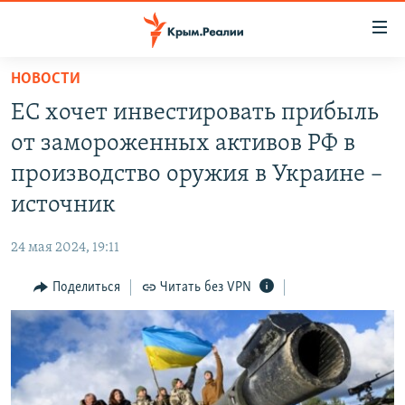
Доступность
ссылки
Вернуться
НОВОСТИ
к
НОВОСТИ
ЕС хочет инвестировать прибыль
основному
СПЕЦПРОЕКТЫ
содержанию
от замороженных активов РФ в
ВОДА
Вернутся
ГРУЗ 200
производство оружия в Украине –
к
ИСТОРИЯ
КАРТА ВОЕННЫХ ОБЪЕКТОВ КРЫМА
источник
главной
ЕЩЕ
11 ЛЕТ ОККУПАЦИИ КРЫМА. 11 ИСТОРИЙ СОПРОТИВЛЕНИЯ
навигации
24 мая 2024, 19:11
Вернутся
РАДІО СВОБОДА
ИНТЕРАКТИВ
к
Поделиться
Читать без VPN
КАК ОБОЙТИ БЛОКИРОВКУ
ИНФОГРАФИКА
поиску
ТЕЛЕПРОЕКТ КРЫМ.РЕАЛИИ
Українською
СОВЕТЫ ПРАВОЗАЩИТНИКОВ
Qırımtatar
ПРОПАВШИЕ БЕЗ ВЕСТИ