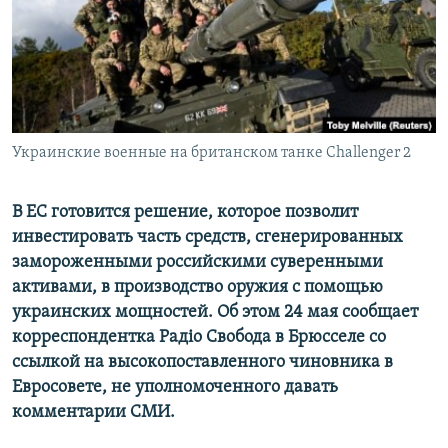
ПРИСОЕДИНЯЙТЕСЬ!
ПОБЕДИТЕЛЕЙ НЕ СУДЯТ?
КРЫМ.НЕПОКОРЕННЫЙ
ELIFBE
УКРАИНСКАЯ ПРОБЛЕМА КРЫМА
Все сайты RFE/RL
Украинские военные на британском танке Challenger 2
В ЕС готовится решение, которое позволит
инвестировать часть средств, сгенерированных
замороженными российскими суверенными
активами, в производство оружия с помощью
украинских мощностей. Об этом 24 мая сообщает
корреспондентка Радіо Свобода в Брюсселе со
ссылкой на высокопоставленного чиновника в
Евросовете, не уполномоченного давать
комментарии СМИ.