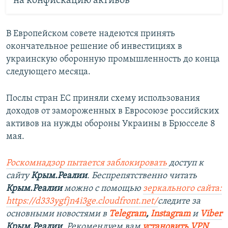
на конфискацию активов
В Европейском совете надеются принять
окончательное решение об инвестициях в
украинскую оборонную промышленность до конца
следующего месяца.
Послы стран ЕС приняли схему использования
доходов от замороженных в Евросоюзе российских
активов на нужды обороны Украины в Брюсселе 8
мая.
Роскомнадзор пытается заблокировать
доступ к
сайту
Крым.Реалии
. Беспрепятственно читать
Крым.Реалии
можно с помощью
зеркального сайта:
https://d333ygfjn4i3ge.cloudfront.net/
следите за
основными новостями в
Telegram
,
Instagram
и
Viber
Крым.Реалии
. Рекомендуем вам
установить VPN
.