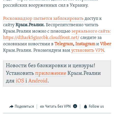
российских вооруженных сил в Украину.
Роскомнадзор пытается заблокировать
доступ к
сайту
Крым.Реалии.
Беспрепятственно читать
Крым.Реалии можно с помощью
зеркального сайта:
https://d1hark5ginrcbk.cloudfront.net/
следите за
основными новостями в
Telegram
,
Instagram
и
Viber
Крым.Реалии. Рекомендуем вам
установить VPN
.
Новости без блокировки и цензуры!
Установить
приложение
Крым.Реалии
для
iOS
і
Android
.
Поделиться
Читать без VPN
Follow us