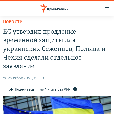
Доступность
ссылки
Вернуться
НОВОСТИ
к
НОВОСТИ
ЕС утвердил продление
основному
СПЕЦПРОЕКТЫ
содержанию
временной защиты для
ВОДА
Вернутся
ГРУЗ 200
украинских беженцев, Польша и
к
ИСТОРИЯ
КАРТА ВОЕННЫХ ОБЪЕКТОВ КРЫМА
Чехия сделали отдельное
главной
ЕЩЕ
11 ЛЕТ ОККУПАЦИИ КРЫМА. 11 ИСТОРИЙ СОПРОТИВЛЕНИЯ
навигации
заявление
Вернутся
РАДІО СВОБОДА
ИНТЕРАКТИВ
к
20 октября 2023, 06:30
КАК ОБОЙТИ БЛОКИРОВКУ
ИНФОГРАФИКА
поиску
Поделиться
Читать без VPN
ТЕЛЕПРОЕКТ КРЫМ.РЕАЛИИ
Українською
СОВЕТЫ ПРАВОЗАЩИТНИКОВ
Qırımtatar
ПРОПАВШИЕ БЕЗ ВЕСТИ