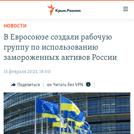
Доступность
ссылки
Вернуться
НОВОСТИ
к
НОВОСТИ
В Евросоюзе создали рабочую
основному
СПЕЦПРОЕКТЫ
содержанию
группу по использованию
ВОДА
Вернутся
ГРУЗ 200
замороженных активов России
к
ИСТОРИЯ
КАРТА ВОЕННЫХ ОБЪЕКТОВ КРЫМА
главной
15 февраля 2023, 18:00
ЕЩЕ
11 ЛЕТ ОККУПАЦИИ КРЫМА. 11 ИСТОРИЙ СОПРОТИВЛЕНИЯ
навигации
Вернутся
Поделиться
Читать без VPN
РАДІО СВОБОДА
ИНТЕРАКТИВ
к
КАК ОБОЙТИ БЛОКИРОВКУ
ИНФОГРАФИКА
поиску
ТЕЛЕПРОЕКТ КРЫМ.РЕАЛИИ
Українською
СОВЕТЫ ПРАВОЗАЩИТНИКОВ
Qırımtatar
ПРОПАВШИЕ БЕЗ ВЕСТИ