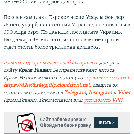
менее 350 миллиардов долларов.
По оценкам главы Еврокомиссии Урсулы фон дер
Ляйен, ущерб, нанесенный Украине, оценивается в
600 млрд евро. По данным президента Украины
Владимира Зеленского, восстановление страны
будет стоить более триллиона долларов.
Роскомнадзор пытается заблокировать
доступ к
сайту
Крым.Реалии
.
Беспрепятственно читать
Крым.Реалии можно с помощью
зеркального сайта:
https://d2lv9hr4vgj0lp.cloudfront.net
,
следите за
основными новостями в
Telegram
,
Instagram
и
Viber
Крым.Реалии. Рекомендуем вам
установить VPN
.
Сайт заблокирован?
читать >
Обойдите блокировку!