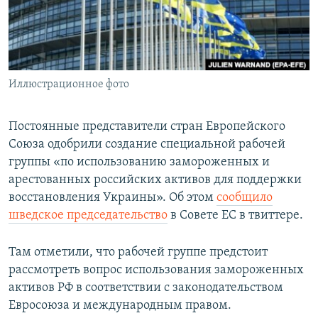
ПРИСОЕДИНЯЙТЕСЬ!
ПОБЕДИТЕЛЕЙ НЕ СУДЯТ?
КРЫМ.НЕПОКОРЕННЫЙ
ELIFBE
Иллюстрационное фото
УКРАИНСКАЯ ПРОБЛЕМА КРЫМА
Все сайты RFE/RL
Постоянные представители стран Европейского
Союза одобрили создание специальной рабочей
группы «по использованию замороженных и
арестованных российских активов для поддержки
восстановления Украины». Об этом
сообщило
шведское председательство
в Совете ЕС в твиттере.
Там отметили, что рабочей группе предстоит
рассмотреть вопрос использования замороженных
активов РФ в соответствии с законодательством
Евросоюза и международным правом.