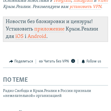
основными новостями в
Telegram
,
Instagram
и
Viber
Крым.Реалии. Рекомендуем вам
установить
VPN
.
Новости без блокировки и цензуры!
Установить
приложение
Крым.Реалии
для
iOS
і
Android
.
Поделиться
Читать без VPN
Follow us
ПО ТЕМЕ
Радио Свобода и Крым.Реалии в России признали
«нежелательной» организацией