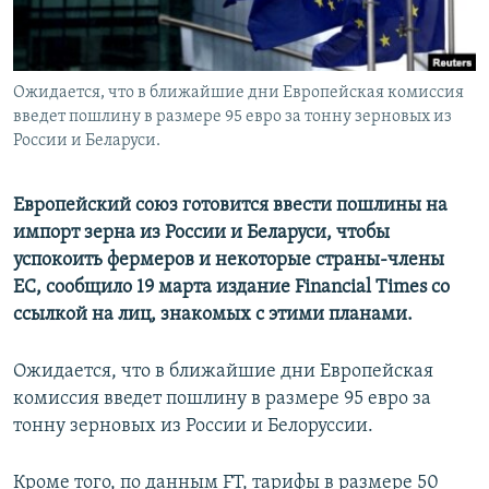
ПРИСОЕДИНЯЙТЕСЬ!
ПОБЕДИТЕЛЕЙ НЕ СУДЯТ?
КРЫМ.НЕПОКОРЕННЫЙ
Ожидается, что в ближайшие дни Европейская комиссия
ELIFBE
введет пошлину в размере 95 евро за тонну зерновых из
УКРАИНСКАЯ ПРОБЛЕМА КРЫМА
России и Беларуси.
Все сайты RFE/RL
Европейский союз готовится ввести пошлины на
импорт зерна из России и Беларуси, чтобы
успокоить фермеров и некоторые страны-члены
ЕС, сообщило 19 марта издание Financial Times со
ссылкой на лиц, знакомых с этими планами.
Ожидается, что в ближайшие дни Европейская
комиссия введет пошлину в размере 95 евро за
тонну зерновых из России и Белоруссии.
Кроме того, по данным FT, тарифы в размере 50