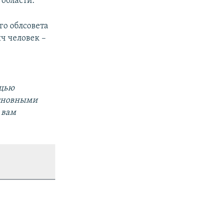
области.
го облсовета
ч человек –
ощью
основными
 вам