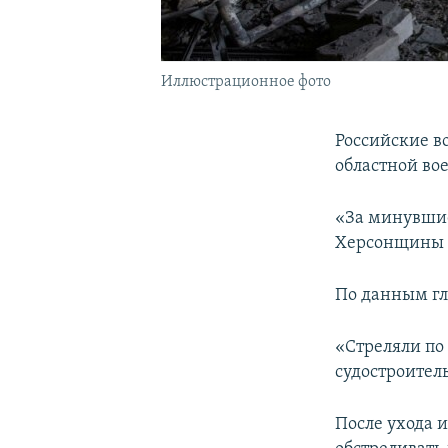
Иллюстрационное фото
Российские в
областной во
«За минувшие
Херсонщины п
По данным гла
«Стреляли по
судостроител
После ухода 