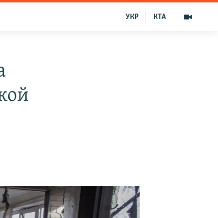
УКР
КТА
а
кой