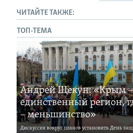
ЧИТАЙТЕ ТАКЖЕ:
ТОП-ТЕМА
Андрей Щекун: «Крым –
единственный регион, 
– меньшинство»
Дискуссия вокруг планов установить День за