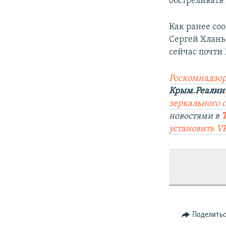
обстреливать
Как ранее со
Сергей Хлань
сейчас почти 
Роскомнадзор
Крым.Реалии
зеркального са
новостями в
установить V
Поделить