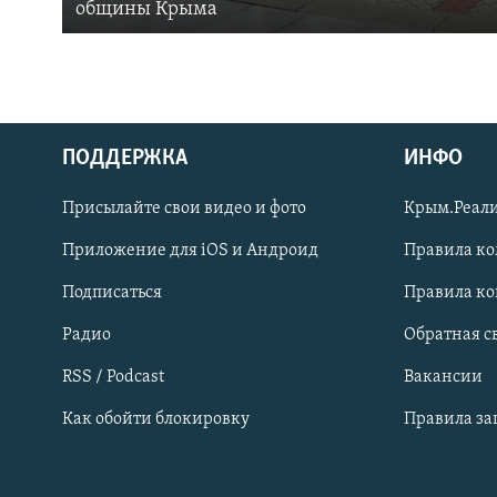
общины Крыма
ПОДДЕРЖКА
ИНФО
Українською
Присылайте свои видео и фото
Крым.Реали
Qırımtatar
Приложение для iOS и Андроид
Правила к
Подписаться
Правила к
ПРИСОЕДИНЯЙТЕСЬ!
Радио
Обратная с
RSS / Podcast
Вакансии
Как обойти блокировку
Правила з
Все сайты RFE/RL