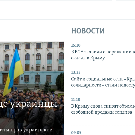
НОВОСТИ
15:10
В ВСУ заявили о поражении 
склада в Крыму
13:33
Сайт и социальные сети «Кр
солидарности» стали недост
11:18
где украинцы
В Крыму снова снизят объем
свободной продажи топлива
щиты прав украинской
09:05