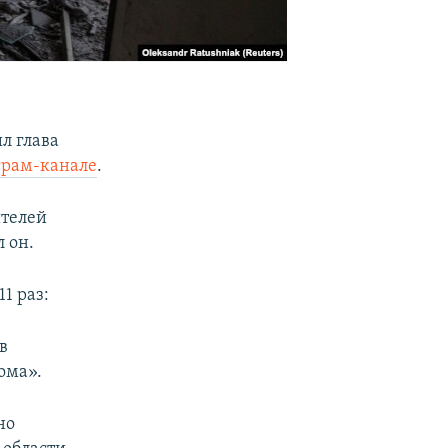
л глава
грам-канале
.
ителей
 он.
1 раз:
в
ома».
но