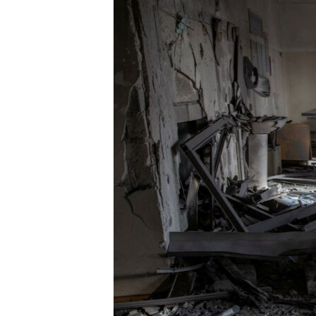
ПОБЕДИТЕЛЕЙ НЕ СУДЯТ?
КРЫМ.НЕПОКОРЕННЫЙ
ELIFBE
УКРАИНСКАЯ ПРОБЛЕМА КРЫМА