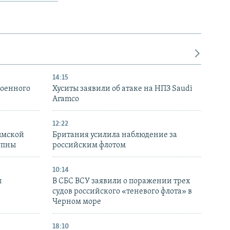
14:15
военного
Хуситы заявили об атаке на НПЗ Saudi
Aramco
12:22
ымской
Британия усилила наблюдение за
упны
российским флотом
10:14
ы
В СБС ВСУ заявили о поражении трех
судов российского «теневого флота» в
Черном море
18:10