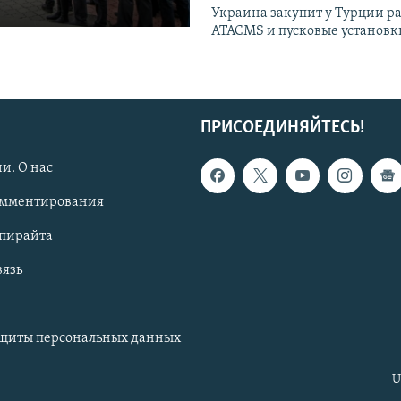
Украина закупит у Турции р
ATACMS и пусковые установ
ПРИСОЕДИНЯЙТЕСЬ!
и. О нас
омментирования
опирайта
вязь
ащиты персональных данных
U