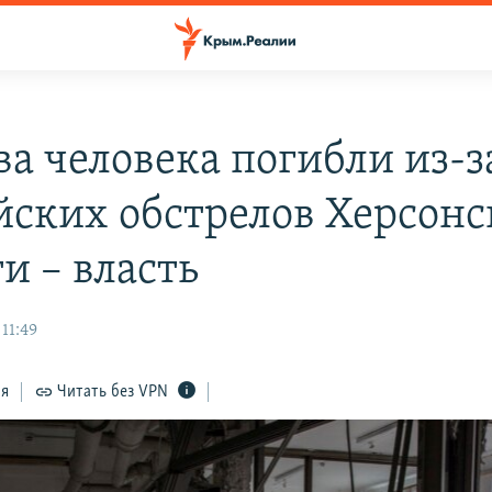
ва человека погибли из-з
йских обстрелов Херсонс
и – власть
11:49
ся
Читать без VPN