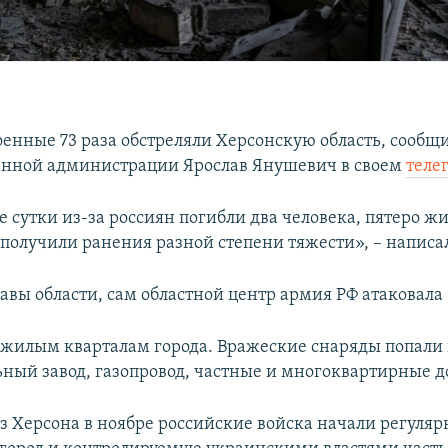
оенные 73 раза обстреляли Херсонскую область, сообщи
енной администрации Ярослав Янушевич в своем
теле
 сутки из-за россиян погибли два человека, пятеро ж
олучили ранения разной степени тяжести», – написал
вы области, сам областной центр армия РФ атаковала 1
 жилым кварталам города. Вражеские снаряды попали 
ьный завод, газопровод, частные и многоквартирные д
из Херсона в ноябре российские войска начали регуляр