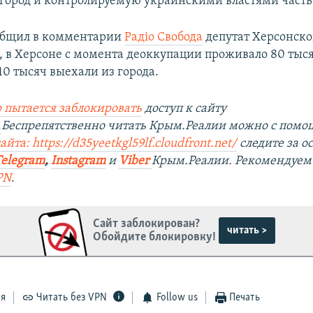
 город и контролируемую украинскими властями часть 
общил в комментарии
Радіо Свобода
депутат Херсонско
, в Херсоне с момента деоккупации проживало 80 тыся
10 тысяч выехали из города.
 пытается заблокировать
доступ к сайту
.
Беспрепятственно читать Крым.Реалии можно с пом
йта: https://d35yeetkgl59lf.cloudfront.net/
следите за 
Telegram
,
Instagram
и
Viber
Крым.Реалии. Рекомендуем
PN
.
Сайт заблокирован?
читать >
Обойдите блокировку!
ся
Читать без VPN
Follow us
Печать