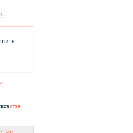
ке
.
ушить
я
иков
стал
ение