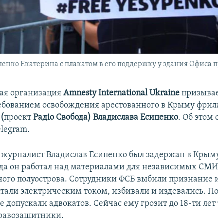
пенко Екатерина с плакатом в его поддержку у здания Офиса 
ая организация
Amnesty International Ukraine
призывае
ебованием освобождения арестованного в Крыму фрил
(
проект
Радіо Свобода) Владислава Есипенко
. Об этом
elegram.
журналист Владислав Есипенко был задержан в Крыму
огда он работал над материалами для независимых СМИ
ого полуострова. Сотрудники ФСБ выбили признание 
тали электрическим током, избивали и издевались. По
 допускали адвокатов. Сейчас ему грозит до 18-ти лет
равозащитники.