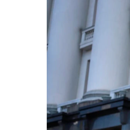
ПОБЕДИТЕЛЕЙ НЕ СУДЯТ?
КРЫМ.НЕПОКОРЕННЫЙ
ELIFBE
УКРАИНСКАЯ ПРОБЛЕМА КРЫМА