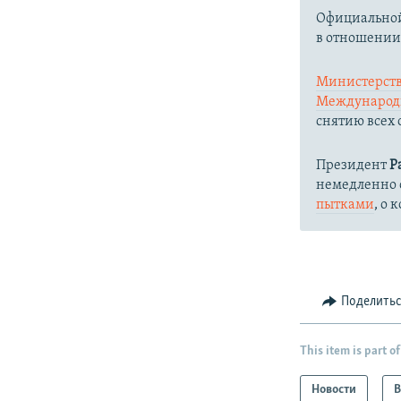
Официальной
в отношении
Министерств
Международ
снятию всех 
Президент
Р
немедленно о
пытками
, о
Поделить
This item is part of
Новости
В