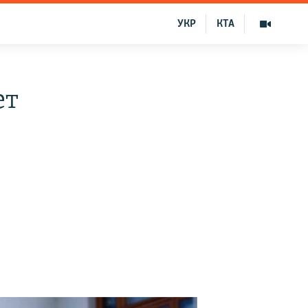
УКР
КТА
ет