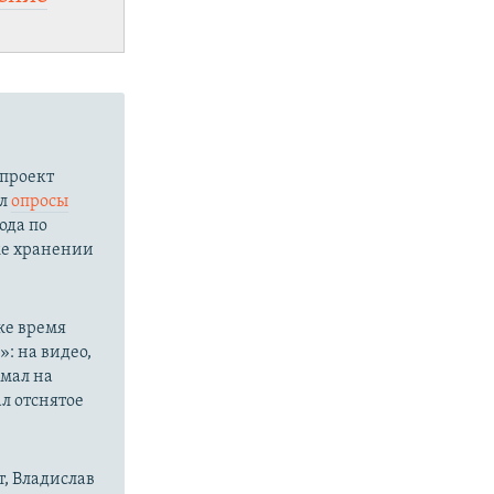
проект
ал
опросы
ода по
кже хранении
же время
: на видео,
имал на
ал отснятое
, Владислав