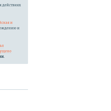
х действиях
йская и
бождению и
ал
ущено
ии
.