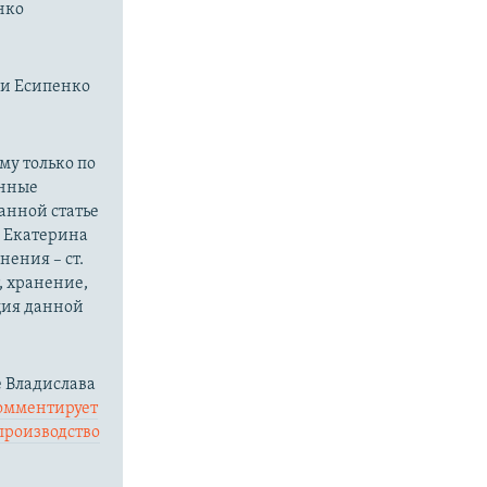
нко
ли Есипенко
.
му только по
онные
анной статье
о Екатерина
ения – ст.
, хранение,
ция данной
 Владислава
омментирует
производство