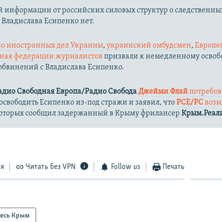
 информации от российских силовых структур о следственны
 Владислава Есипенко нет.
о иностранных дел Украины
,
украинский омбудсмен
,
Европе
ная федерации журналистов
призвали к немедленному осво
обвинений с Владислава Есипенко.
адио Свободная Европа/Радио Свобода
Джейми Флай
потребов
свободить Есипенко из-под стражи и заявил, что
РСЕ/РС
возм
 которых сообщил задержанный в Крыму фрилансер
Крым.Реал
ся
Читать без VPN
Follow us
Печать
есь Крым