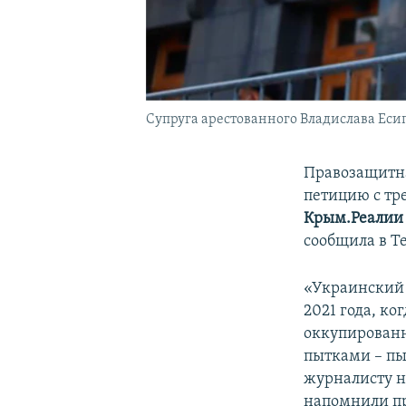
Супруга арестованного Владислава Еси
Правозащитн
петицию с тр
Крым.Реалии 
сообщила в T
«Украинский 
2021 года, к
оккупированн
пытками – пы
журналисту не
напомнили п