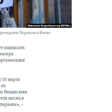
президента Украины в Киеве
т подписать
ансера
 организация
 10 марта
 из
из Владислава
чти месяц к
 тюрьмы», –