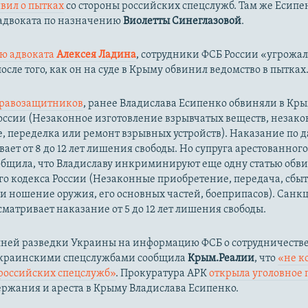
явил о пытках
со стороны российских спецслужб. Там же Есипе
 адвоката по назначению
Виолетты Синеглазовой
.
ю адвоката
Алексея Ладина
, сотрудники ФСБ России «угрожа
осле того, как он на суде в Крыму обвинил ведомство в пытках
равозащитников
, ранее Владислава Есипенко обвиняли в Кры
К России (Незаконное изготовление взрывчатых веществ, незак
, переделка или ремонт взрывных устройств). Наказание по д
ает от 8 до 12 лет лишения свободы. Но супруга арестованног
бщила, что Владиславу инкриминируют еще одну статью обвин
го кодекса России (Незаконные приобретение, передача, сбыт
и ношение оружия, его основных частей, боеприпасов). Санк
сматривает наказание от 5 до 12 лет лишения свободы.
ней разведки Украины на информацию ФСБ о сотрудничестве
украинскими спецслужбами сообщила
Крым.Реалии
, что
«не к
российских спецслужб»
. Прокуратура АРК
открыла уголовное 
ержания и ареста в Крыму Владислава Есипенко.