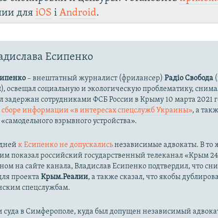
лии для
iOS
і
Android
.
адислава Есипенко
сипенко
– внештатный журналист (фрилансер)
Радіо Свобода
(
и
), освещал социальную и экологическую проблематику, сним
ыл задержан сотрудниками ФСБ России в Крыму 10 марта 2021 г
в
сборе информации «в интересах спецслужб Украины»
, а та
 «самодельного взрывного устройства».
 дней
к Есипенко не допускались
независимые адвокаты. В то 
им показал российский государственный телеканал «Крым 24»
ом на сайте канала, Владислав Есипенко подтвердил, что сн
для проекта
Крым.Реалии
, а также сказал, что якобы дублиров
нским спецслужбам.
 суда в Симферополе, куда был допущен независимый адвокат