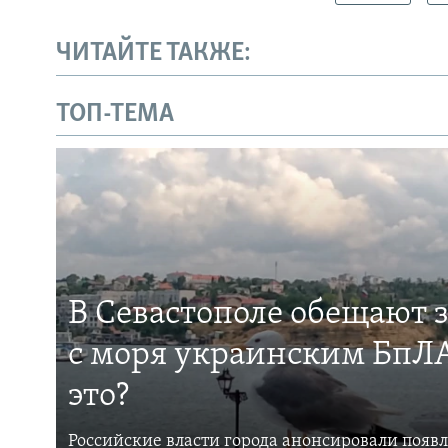
ЧИТАЙТЕ ТАКЖЕ:
ТОП-ТЕМА
В Севастополе обещают 
с моря украинским БпЛА
это?
Российские власти города анонсировали появ