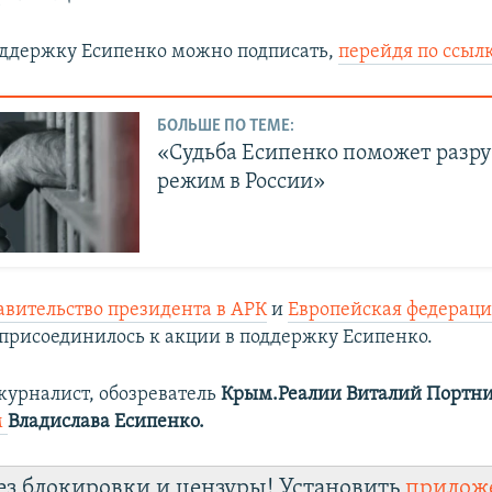
ддержку Есипенко можно подписать,
перейдя по ссыл
БОЛЬШЕ ПО ТЕМЕ:
«Судьба Есипенко поможет разр
режим в России»
авительство президента в АРК
и
Европейская федераци
присоединилось к акции в поддержку Есипенко.
урналист, обозреватель
Крым.Реалии Виталий Портн
м
Владислава Есипенко.
ез блокировки и цензуры! Установить
прилож