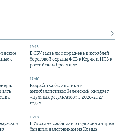
19:15
бинские
В СБУ заявили о поражении кораблей
нные с
береговой охраны ФСБ в Керчи и НПЗ в
российском Ярославле
17:40
енерал-
Разработка баллистики и
 зять
антибаллистики: Зеленский ожидает
медиа
«нужных результатов» в 2026-2027
годах
16:18
Ормузском
В Украине сообщили о подозрении трем
ва –
бывшим налоговикам из Крыма,