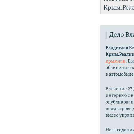
Крым.Реа
Дело Вл
Владислав Е
Крым.Реали
крымчан
. Б
обвинению 
в автомобиле
В течение 27
интервью с н
опубликованн
полуострове 
видео украи
На заседании