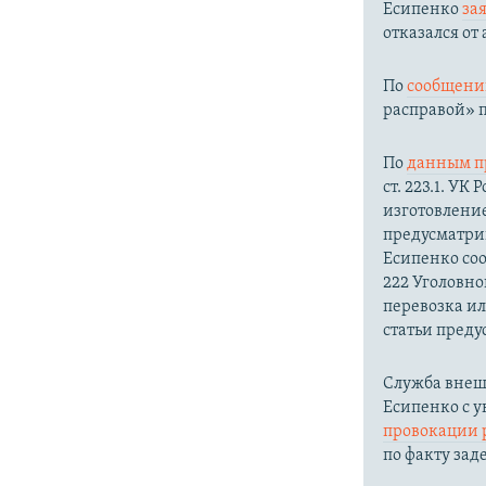
Есипенко
за
отказался от
По
сообщени
расправой» п
По
данным п
ст. 223.1. У
изготовление
предусматрив
Есипенко соо
222 Уголовно
перевозка ил
статьи преду
Служба внеш
Есипенко с 
провокации 
по факту зад