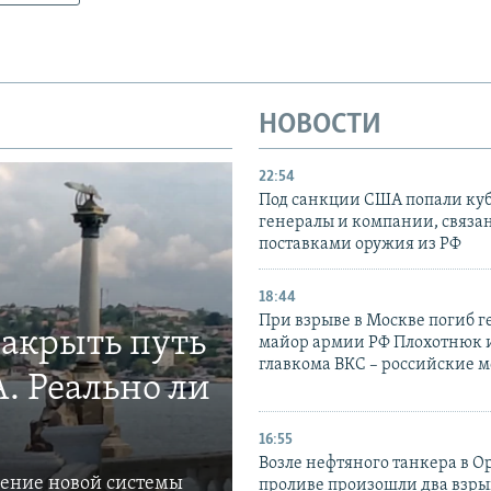
НОВОСТИ
22:54
Под санкции США попали ку
генералы и компании, связа
поставками оружия из РФ
18:44
При взрыве в Москве погиб г
закрыть путь
майор армии РФ Плохотнюк и
главкома ВКС – российские 
. Реально ли
16:55
Возле нефтяного танкера в 
ление новой системы
проливе произошли два взры