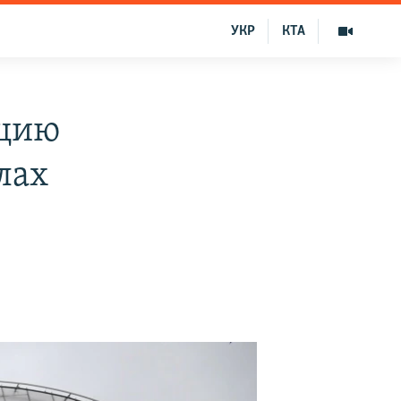
УКР
КТА
ацию
лах