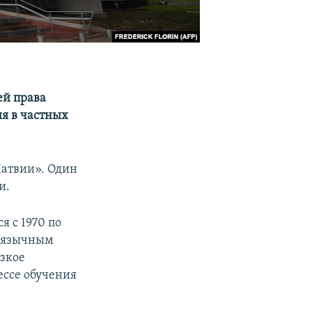
ей права
я в частных
Латвии». Один
и.
я с 1970 по
коязычным
зкое
ессе обучения