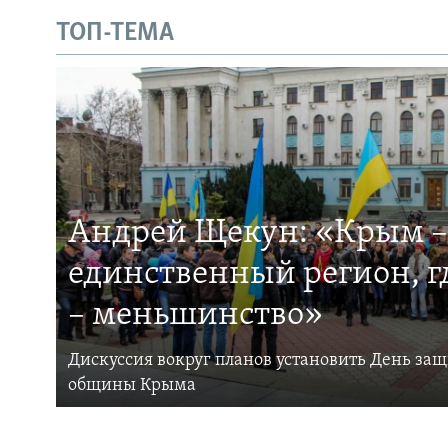
ТОП-ТЕМА
Андрей Щекун: «Крым –
единственный регион, 
– меньшинство»
Дискуссия вокруг планов установить День за
общины Крыма