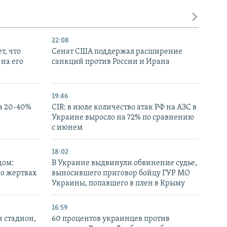
22:08
т, что
Сенат США поддержал расширение
на его
санкций против России и Ирана
19:46
а 20-40%
CIR: в июле количество атак РФ на АЗС в
Украине выросло на 72% по сравнению
с июнем
18:02
дом:
В Украине выдвинули обвинение судье,
 о жертвах
выносившего приговор бойцу ГУР МО
Украины, попавшего в плен в Крыму
16:59
н стадион,
60 процентов украинцев против