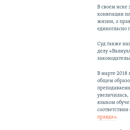
В своем иске
конвенции по
жизни, о пра
единогласно 
Суд также на
делу «Валиул
законодатель
В марте 2018
общем образо
преподаваемы
увеличилась,
языком обуче
соответстви
правда»
.