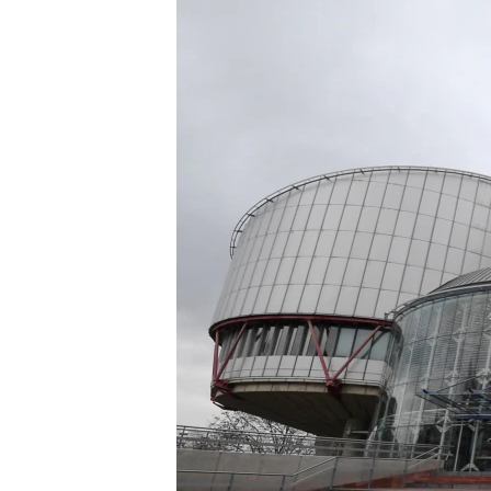
ПОБЕДИТЕЛЕЙ НЕ СУДЯТ?
КРЫМ.НЕПОКОРЕННЫЙ
ELIFBE
УКРАИНСКАЯ ПРОБЛЕМА КРЫМА