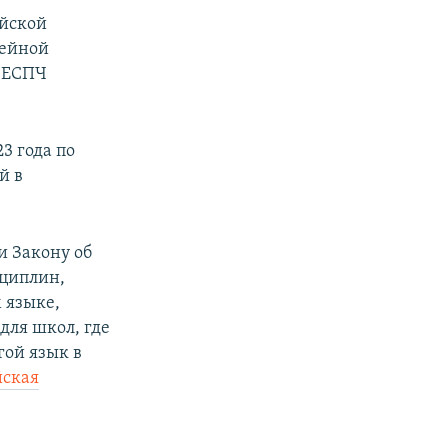
ейской
мейной
е ЕСПЧ
3 года по
й в
и Закону об
сциплин,
 языке,
ля школ, где
гой язык в
йская