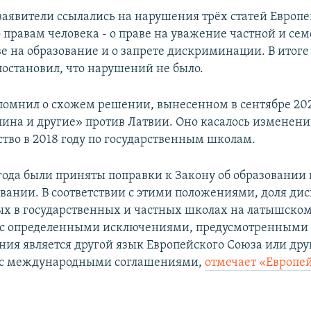
 заявители ссылались на нарушения трёх статей Европ
 правам человека - о праве на уважение частной и се
ве на образование и о запрете дискриминации. В итог
постановил, что нарушений не было.
помнил о схожем решении, вынесенном в сентябре 202
лина и другие» против Латвии. Оно касалось изменени
ство в 2018 году по государственным школам.
 года были приняты поправки к Закону об образовании 
вании. В соответствии с этими положениями, доля ди
х в государственных и частных школах на латышском
 с определенными исключениями, предусмотренными д
ния является другой язык Европейского Союза или дру
и с международными соглашениями,
отмечает «Европе