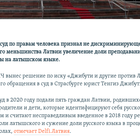
суд по правам человека признал не дискриминирующ
го меньшинства Латвии увеличение доли преподавани
ы на латышском языке.
ПЧ вынес решение по иску «Джибути и другие против 
ого обращения в суд в Страсбурге юрист Тенгиз Джибут
уд в 2020 году подали пять граждан Латвии, родившихс
о родители и дети, которые идентифицируют себя русс
 и считают несправедливым введенное в 2018 году ре
оли латышского и сужение доли русского языка в проц
олах,
отмечает Delfi.Латвия
.