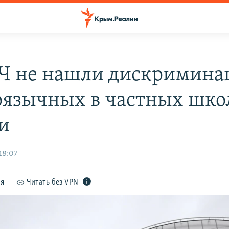
Ч не нашли дискримин
оязычных в частных шко
и
18:07
ся
Читать без VPN