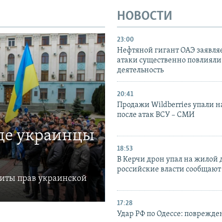
НОВОСТИ
23:00
Нефтяной гигант ОАЭ заявляе
атаки существенно повлияли 
деятельность
20:41
Продажи Wildberries упали н
после атак ВСУ – СМИ
где украинцы
18:53
В Керчи дрон упал на жилой 
российские власти сообщают
щиты прав украинской
17:28
Удар РФ по Одессе: поврежде