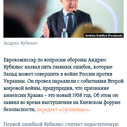
ПРИСОЕДИНЯЙТЕСЬ!
ПОБЕДИТЕЛЕЙ НЕ СУДЯТ?
КРЫМ.НЕПОКОРЕННЫЙ
ELIFBE
УКРАИНСКАЯ ПРОБЛЕМА КРЫМА
Все сайты RFE/RL
Андрюс Кубилюс
Еврокомиссар по вопросам обороны Андрюс
Кубилюс назвал пять главных ошибок, которые
Запад может совершить в войне России против
Украины. Он провел параллели с событиями Второй
мировой войны, предупредив, что признание
аннексии Крыма – это новый 1938 год. Об этом он
заявил во время выступления на Киевском форуме
безопасности,
передает «Суспильне»
.
Первой ошибкой Кубилюс считает недостаточную