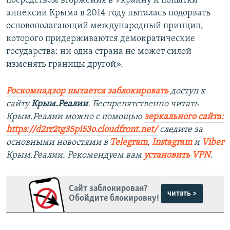
посредством вторжения в Украину и попытки
аннексии Крыма в 2014 году пыталась подорвать
основополагающий международный принцип,
которого придерживаются демократические
государства: ни одна страна не может силой
изменять границы другой».
Роскомнадзор пытается заблокировать
доступ к
сайту
Крым.Реалии
. Беспрепятственно читать
Крым.Реалии можно с помощью
зеркального сайта:
https://d2rr2tg35pi53o.cloudfront.net/
следите за
основными новостями в
Telegram
,
Instagram
и
Viber
Крым.Реалии. Рекомендуем вам
установить VPN
.
Сайт заблокирован?
читать >
Обойдите блокировку!