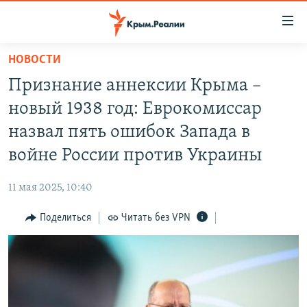
Доступность
ссылки
Вернуться
НОВОСТИ
к
НОВОСТИ
Признание аннексии Крыма –
основному
СПЕЦПРОЕКТЫ
содержанию
новый 1938 год: Еврокомиссар
ВОДА
Вернутся
ГРУЗ 200
назвал пять ошибок Запада в
к
ИСТОРИЯ
КАРТА ВОЕННЫХ ОБЪЕКТОВ КРЫМА
войне России против Украины
главной
ЕЩЕ
11 ЛЕТ ОККУПАЦИИ КРЫМА. 11 ИСТОРИЙ СОПРОТИВЛЕНИЯ
навигации
11 мая 2025, 10:40
Вернутся
РАДІО СВОБОДА
ИНТЕРАКТИВ
к
Поделиться
Читать без VPN
КАК ОБОЙТИ БЛОКИРОВКУ
ИНФОГРАФИКА
поиску
ТЕЛЕПРОЕКТ КРЫМ.РЕАЛИИ
Українською
СОВЕТЫ ПРАВОЗАЩИТНИКОВ
Qırımtatar
ПРОПАВШИЕ БЕЗ ВЕСТИ