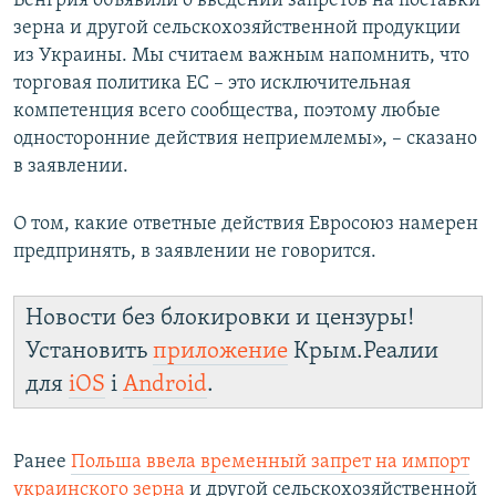
Венгрия объявили о введении запретов на поставки
ПРИСОЕДИНЯЙТЕСЬ!
ПОБЕДИТЕЛЕЙ НЕ СУДЯТ?
зерна и другой сельскохозяйственной продукции
из Украины. Мы считаем важным напомнить, что
КРЫМ.НЕПОКОРЕННЫЙ
торговая политика ЕС – это исключительная
ELIFBE
компетенция всего сообщества, поэтому любые
односторонние действия неприемлемы», – сказано
УКРАИНСКАЯ ПРОБЛЕМА КРЫМА
в заявлении.
Все сайты RFE/RL
О том, какие ответные действия Евросоюз намерен
предпринять, в заявлении не говорится.
Новости без блокировки и цензуры!
Установить
приложение
Крым.Реалии
для
iOS
і
Android
.
Ранее
Польша ввела временный запрет на импорт
украинского зерна
и другой сельскохозяйственной