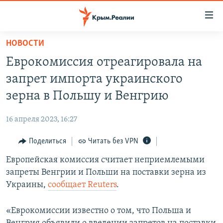
Доступность
ссылки
Вернуться
НОВОСТИ
к
НОВОСТИ
Еврокомиссия отреагировала на
основному
СПЕЦПРОЕКТЫ
содержанию
запрет импорта украинского
ВОДА
Вернутся
ГРУЗ 200
зерна в Польшу и Венгрию
к
ИСТОРИЯ
КАРТА ВОЕННЫХ ОБЪЕКТОВ КРЫМА
главной
16 апреля 2023, 16:27
ЕЩЕ
11 ЛЕТ ОККУПАЦИИ КРЫМА. 11 ИСТОРИЙ СОПРОТИВЛЕНИЯ
навигации
Вернутся
Поделиться
Читать без VPN
РАДІО СВОБОДА
ИНТЕРАКТИВ
к
Европейская комиссия считает неприемлемыми
КАК ОБОЙТИ БЛОКИРОВКУ
ИНФОГРАФИКА
поиску
запреты Венгрии и Польши на поставки зерна из
ТЕЛЕПРОЕКТ КРЫМ.РЕАЛИИ
Украины,
сообщает Reuters
.
Українською
СОВЕТЫ ПРАВОЗАЩИТНИКОВ
Qırımtatar
«Еврокомиссии известно о том, что Польша и
ПРОПАВШИЕ БЕЗ ВЕСТИ