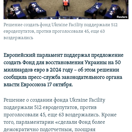
ПРИСОЕДИНЯЙТЕСЬ!
ПОБЕДИТЕЛЕЙ НЕ СУДЯТ?
КРЫМ.НЕПОКОРЕННЫЙ
Решение создать фонд Ukraine Facility поддержали 512
ELIFBE
евродепутатов, против проголосовали 45, еще 63
УКРАИНСКАЯ ПРОБЛЕМА КРЫМА
воздержались
Все сайты RFE/RL
Европейский парламент поддержал предложение
создать Фонд для восстановления Украины на 50
миллиардов евро в 2024 году – об этом решении
сообщила пресс-служба законодательного органа
власти Евросоюза 17 октября.
Решение о создании фонда Ukraine Facility
поддержали 512 евродепутатов, против
проголосовали 45, еще 63 воздержались. Кроме
того, парламентарии «сделали Фонд более
демократично подотчетным, поощряя