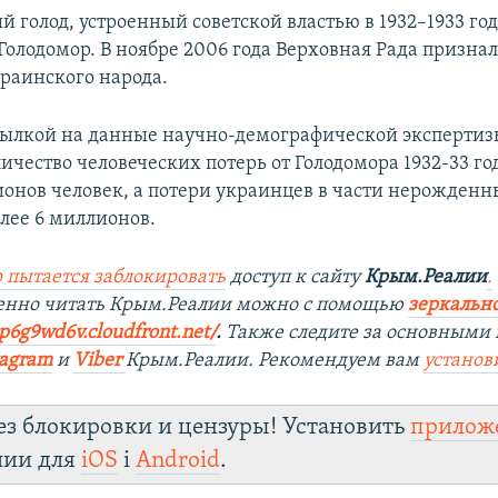
 голод, устроенный советской властью в 1932–1933 год
Голодомор. В ноябре 2006 года Верховная Рада признал
раинского народа.
сылкой на данные научно-демографической экспертиз
ичество человеческих потерь от Голодомора 1932-33 го
ионов человек, а потери украинцев в части нерожден
олее 6 миллионов.
 пытается заблокировать
доступ к сайту
Крым.Реалии
.
венно читать Крым.Реалии можно с помощью
зеркально
9p6g9wd6v.cloudfront.net/
. ​
Также следите за основными 
tagram
и
Viber
Крым.Реалии. Рекомендуем вам
установ
ез блокировки и цензуры! Установить
прилож
лии для
iOS
і
Android
.