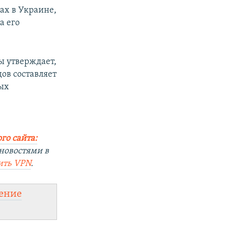
ах в Украине,
а его
ы утверждает,
дов составляет
ных
го сайта:
новостями в
ить
VPN
.
ение