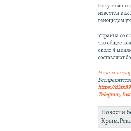
Искусственный
известен как 
геноцидом ук
Украина со с
что общее кол
около 4 милл
составляют б
Роскомнадзор
Беспрепятст
https://d3fx8
Telegram
,
Ins
Новости б
Крым.Реа