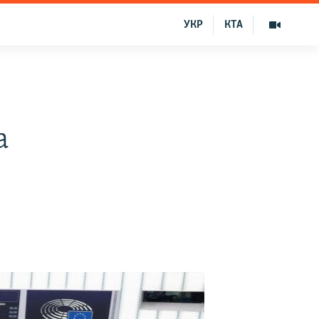
УКР
КТА
а