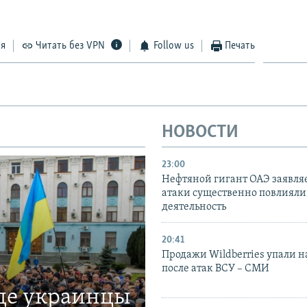
ся
Читать без VPN
Follow us
Печать
НОВОСТИ
23:00
Нефтяной гигант ОАЭ заявляе
атаки существенно повлияли 
деятельность
20:41
Продажи Wildberries упали н
после атак ВСУ – СМИ
где украинцы