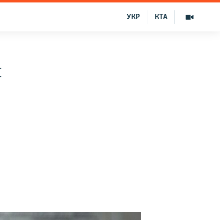
УКР
КТА
л