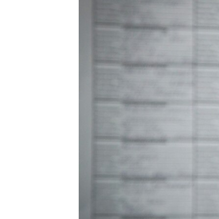
ПОБЕДИТЕЛЕЙ НЕ СУДЯТ?
КРЫМ.НЕПОКОРЕННЫЙ
ELIFBE
УКРАИНСКАЯ ПРОБЛЕМА КРЫМА