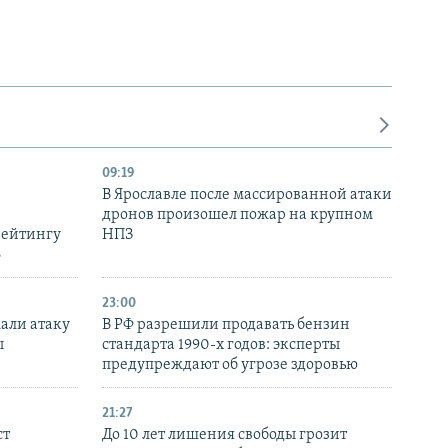
09:19
В Ярославле после массированной атаки
дронов произошел пожар на крупном
рейтингу
НПЗ
6
23:00
али атаку
В РФ разрешили продавать бензин
ы
стандарта 1990-х годов: эксперты
предупреждают об угрозе здоровью
21:27
ст
До 10 лет лишения свободы грозит