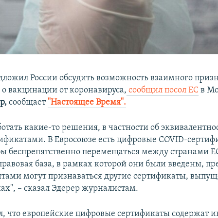
дложил России обсудить возможность взаимного приз
 о вакцинации от коронавируса,
сообщил посол ЕС
в Мо
р,
сообщает
"Настоящее Время".
отать какие-то решения, в частности об эквивалентн
фикатами. В Евросоюзе есть цифровые COVID-сертиф
бы беспрепятственно перемещаться между странами Е
равовая база, в рамках которой они были введены, пр
нтами могут признаваться другие сертификаты, выпу
ах", – сказал Эдерер журналистам.
л, что европейские цифровые сертификаты содержат 