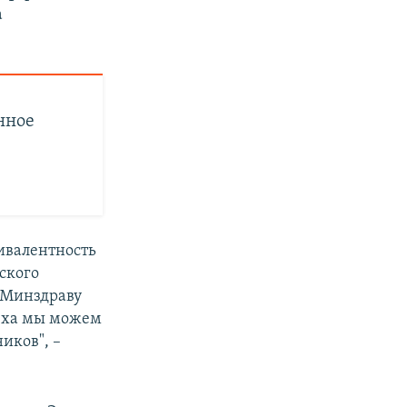
а
нное
вивалентность
ского
 Минздраву
пеха мы можем
иков", –