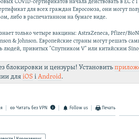
овых COVID-сертификатов начала действовать в ЕС с 1
ертификат для всех граждан Евросоюза, они могут пол
ом, либо в распечатанном на бумаге виде.
нает только четыре вакцины: AstraZeneca, Pfizer/BioN
nson & Johnson. Европейские страны могут решать сам
ть людей, привитых "Спутником V" или китайским Sin
ез блокировки и цензуры! Установить
прилож
лии для
iOS
і
Android
.
ся
Читать без VPN
Follow us
Печать
овости | Коронавирус