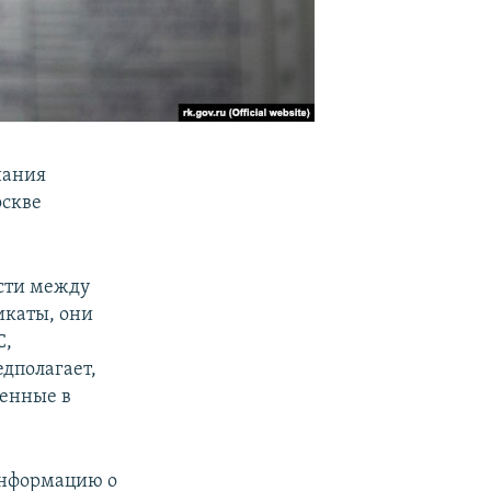
нания
скве
ости между
икаты, они
С,
едполагает,
щенные в
информацию о