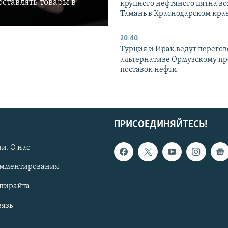
ставлять товары в
крупного нефтяного пятна во
Тамань в Краснодарском кра
20:40
Турция и Ирак ведут перегов
альтернативе Ормузскому пр
поставок нефти
ПРИСОЕДИНЯЙТЕСЬ!
и. О нас
омментирования
опирайта
вязь