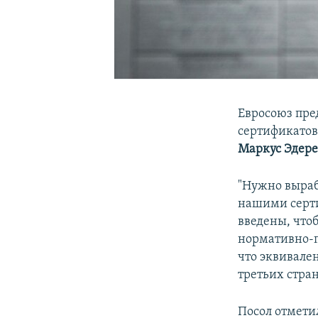
Евросоюз пре
сертификатов
Маркус Эдере
"Нужно выраб
нашими серти
введены, что
нормативно-п
что эквивале
третьих стран
Посол отмети