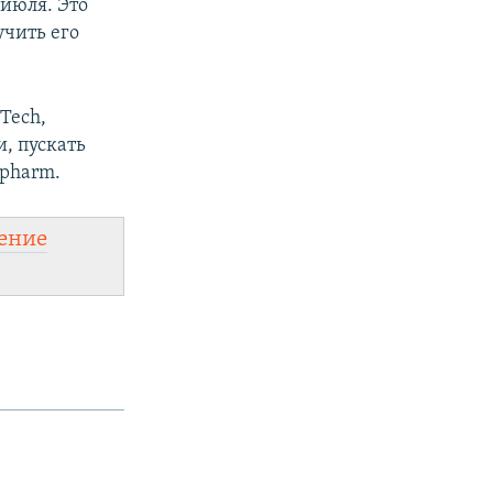
 июля. Это
учить его
Tech,
и, пускать
opharm.
ение