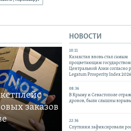
НОВОСТИ
10:11
Казахстан вновь стал самым
процветающим государством
Центральной Азии согласно 
Legatum Prosperity Index 202
08:36
ркетплейс
В Крыму и Севастополе отраж
дронов, были слышны взрыв
овых заказов
ве
22:36
Спутники зафиксировали ро