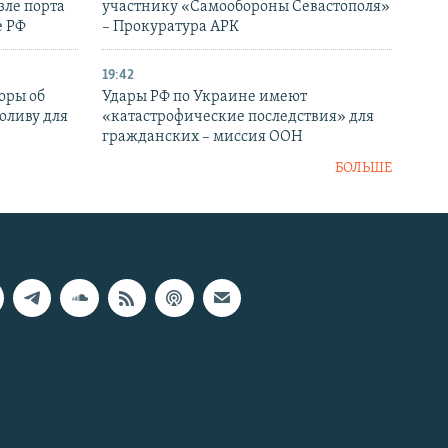
зле порта
участнику «Самообороны Севастополя»
е РФ
– Прокуратура АРК
19:42
оры об
Удары РФ по Украине имеют
оливу для
«катастрофические последствия» для
гражданских – миссия ООН
БОЛЬШЕ