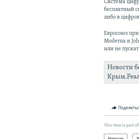
Система цифр
бесплатный с
либо в цифров
Евросоюз приз
Moderna и Joh
или не пуска
Новости б
Крым.Реа
Поделить
This item is part of
Новости
Н