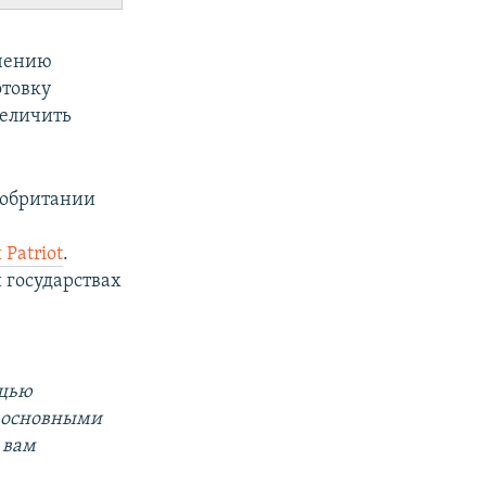
учению
отовку
величить
кобритании
Patriot
.
 государствах
ощью
а основными
 вам