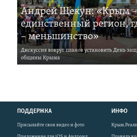
Андрей Щекун: «Крым –
единственный регион, 
– меньшинство»
Дискуссия вокруг планов установить День за
общины Крыма
ПОДДЕРЖКА
ИНФО
Українською
Присылайте свои видео и фото
Крым.Реали
Qırımtatar
Приложение для iOS и Андроид
Правила к