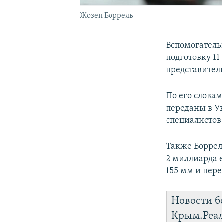
Жозеп Боррель
Вспомогатель
подготовку 1
представител
По его слова
переданы в У
специалистов 
Также Боррел
2 миллиарда 
155 мм и пер
Новости б
Крым.Реа