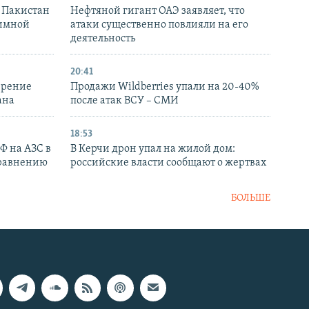
и Пакистан
Нефтяной гигант ОАЭ заявляет, что
аимной
атаки существенно повлияли на его
деятельность
20:41
ирение
Продажи Wildberries упали на 20-40%
ана
после атак ВСУ – СМИ
18:53
РФ на АЗС в
В Керчи дрон упал на жилой дом:
сравнению
российские власти сообщают о жертвах
БОЛЬШЕ