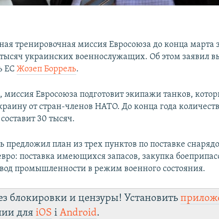
ная тренировочная миссия Евросоюза до конца марта
1 тысяч украинских военнослужащих. Об этом заявил 
ь ЕС
Жозеп Боррель
.
м, миссия Евросоюза подготовит экипажи танков, котор
краину от стран-членов НАТО. До конца года количест
составит 30 тысяч.
ь предложил план из трех пунктов по поставке снаряд
евро: поставка имеющихся запасов, закупка боеприпас
евод промышленности в режим военного состояния.
ез блокировки и цензуры! Установить
прилож
лии для
iOS
і
Android
.