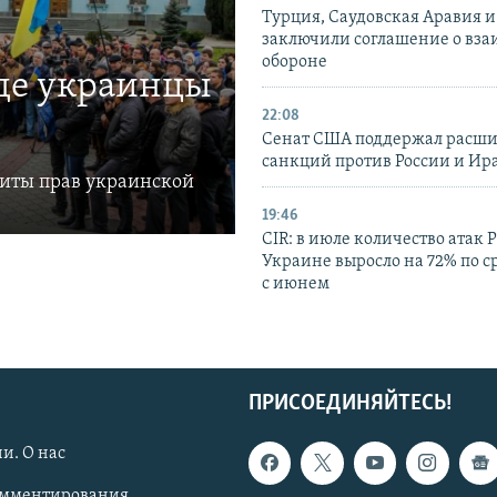
Турция, Саудовская Аравия 
заключили соглашение о вз
обороне
где украинцы
22:08
Сенат США поддержал расш
санкций против России и Ир
щиты прав украинской
19:46
CIR: в июле количество атак 
Украине выросло на 72% по 
с июнем
ПРИСОЕДИНЯЙТЕСЬ!
и. О нас
омментирования