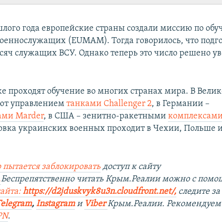
шлого года европейские страны создали миссию по об
оеннослужащих (EUMAM). Тогда говорилось, что подг
ысяч служащих ВСУ. Однако теперь это число решено у
е проходят обучение во многих странах мира. В Вели
ают управлением
танками Challenger 2
, в Германии –
ми Marder
, в США – зенитно-ракетными
комплексами 
овка украинских военных проходит в Чехии, Польше и
 пытается заблокировать
доступ к сайту
.
Беспрепятственно читать Крым.Реалии можно с пом
сайта:
https://d2jduskvyk8u3n.cloudfront.net/
,
следите з
Telegram
,
Instagram
и
Viber
Крым.Реалии. Рекомендуем
PN
.