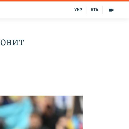
УКР
КТА
товит