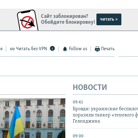
Сайт заблокирован?
читать >
Обойдите блокировку!
ся
Читать без VPN
Follow us
Печать
НОВОСТИ
09:41
Бровди: украинские беспил
поразили танкер «теневого ф
Геленджика
09:00