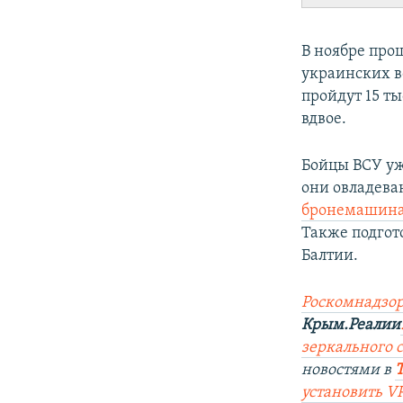
В ноябре про
украинских в
пройдут 15 т
вдвое.
Бойцы ВСУ уж
они овладев
бронемашина
Также подгот
Балтии.
Роск
о
мнадзор
Крым.Реалии
зеркального 
новостями в
установить V