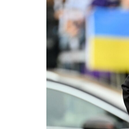
ПОБЕДИТЕЛЕЙ НЕ СУДЯТ?
КРЫМ.НЕПОКОРЕННЫЙ
ELIFBE
УКРАИНСКАЯ ПРОБЛЕМА КРЫМА