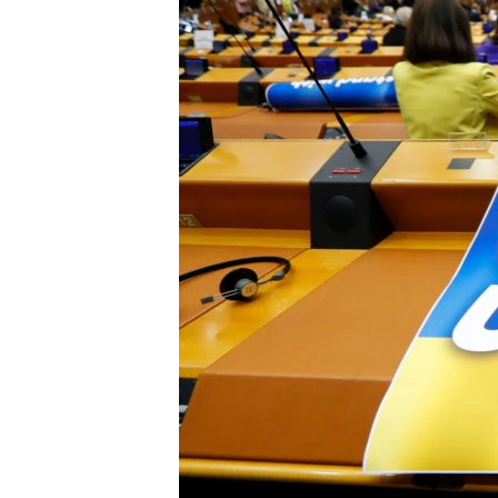
ПОБЕДИТЕЛЕЙ НЕ СУДЯТ?
КРЫМ.НЕПОКОРЕННЫЙ
ELIFBE
УКРАИНСКАЯ ПРОБЛЕМА КРЫМА