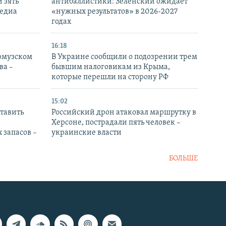
 зять
антибаллистики: Зеленский ожидает
медиа
«нужных результатов» в 2026-2027
годах
16:18
Ормузском
В Украине сообщили о подозрении трем
ва –
бывшим налоговикам из Крыма,
которые перешли на сторону РФ
15:02
тавить
Российский дрон атаковал маршрутку в
Херсоне, пострадали пять человек –
 запасов –
украинские власти
БОЛЬШЕ