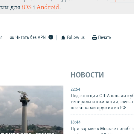
лии для
iOS
і
Android
.
ся
Читать без VPN
Follow us
Печать
НОВОСТИ
22:54
Под санкции США попали ку
генералы и компании, связа
поставками оружия из РФ
18:44
При взрыве в Москве погиб г