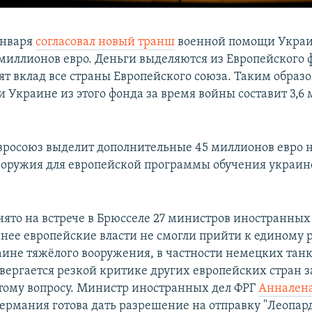
января
согласовал новый транш
военной помощи Украи
 миллионов евро. Деньги выделяются из Европейского 
ят вклад все страны Европейского союза. Таким образ
 Украине из этого фонда за время войны составит 3,6
Евросоюз выделит дополнительные 45 миллионов евро 
 оружия для европейской программы обучения украи
ято на встрече в Брюсселе 27 министров иностранных 
анее европейские власти не смогли прийти к единому
аине тяжёлого вооружения, в частности немецких танк
вергается резкой критике других европейских стран з
тому вопросу. Министр иностранных дел ФРГ
Анналена
 Германия готова дать разрешение на отправку "Леопард