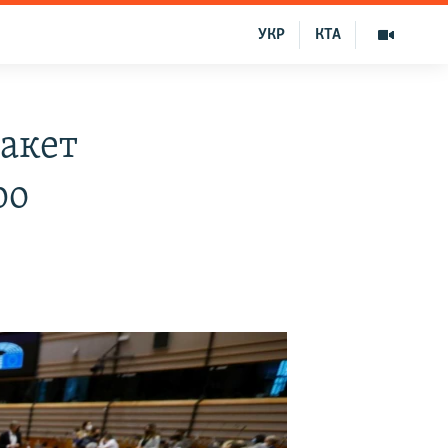
УКР
КТА
акет
ро