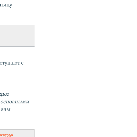
тницу
ступают с
ощью
а основными
 вам
ение