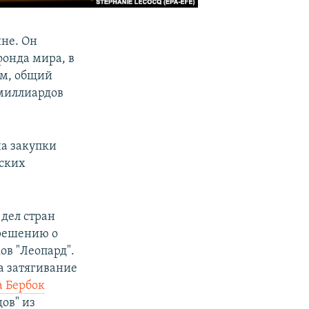
не. Он
фонда мира, в
ом, общий
 миллиардов
на закупки
нских
дел стран
 решению о
ов "Леопард".
а затягивание
 Бербок
ов" из