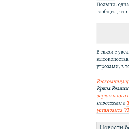
Польши, одна
сообщил, что
В связи с ув
высокопостав
угрозами, в 
Роскомнадзор
Крым.Реалии
зеркального с
новостями в
установить V
Новости б