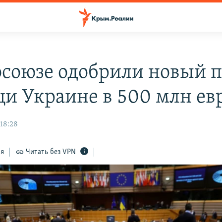
осоюзе одобрили новый п
и Украине в 500 млн ев
 18:28
ся
Читать без VPN