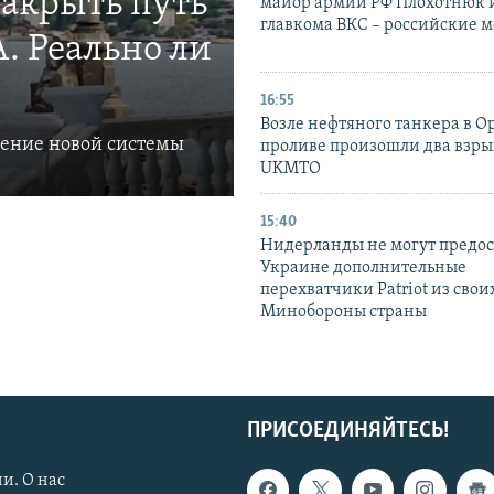
закрыть путь
майор армии РФ Плохотнюк и
главкома ВКС – российские 
. Реально ли
16:55
Возле нефтяного танкера в 
ление новой системы
проливе произошли два взры
UKMTO
15:40
Нидерланды не могут предос
Украине дополнительные
перехватчики Patriot из своих
Минобороны страны
ПРИСОЕДИНЯЙТЕСЬ!
и. О нас