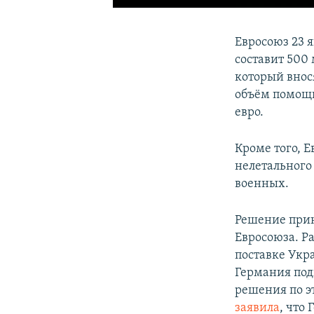
Евросоюз 23 
составит 500
который внос
объём помощи
евро.
Кроме того, 
нелетального
военных.
Решение прин
Евросоюза. Р
поставке Укр
Германия под
решения по э
заявила
, что