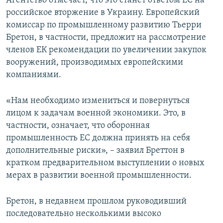
Агентство отмечает, что это станет ответом ЕС на
ПРИСОЕДИНЯЙТЕСЬ!
ПОБЕДИТЕЛЕЙ НЕ СУДЯТ?
российское вторжение в Украину. Европейский
комиссар по промышленному развитию Тьерри
КРЫМ.НЕПОКОРЕННЫЙ
Бретон, в частности, предложит на рассмотрение
ELIFBE
членов ЕК рекомендации по увеличении закупок
вооружений, производимых европейскими
УКРАИНСКАЯ ПРОБЛЕМА КРЫМА
компаниями.
Все сайты RFE/RL
«Нам необходимо измениться и повернуться
лицом к задачам военной экономики. Это, в
частности, означает, что оборонная
промышленность ЕС должна принять на себя
дополнительные риски», – заявил Бреттон в
кратком предварительном выступлении о новых
мерах в развитии военной промышленности.
Бретон, в недавнем прошлом руководивший
последовательно несколькими высоко