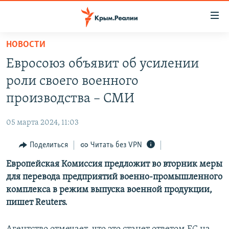
Доступность
ссылки
Вернуться
НОВОСТИ
к
НОВОСТИ
Евросоюз объявит об усилении
основному
СПЕЦПРОЕКТЫ
содержанию
роли своего военного
ВОДА
Вернутся
ГРУЗ 200
производства – СМИ
к
ИСТОРИЯ
КАРТА ВОЕННЫХ ОБЪЕКТОВ КРЫМА
главной
05 марта 2024, 11:03
ЕЩЕ
11 ЛЕТ ОККУПАЦИИ КРЫМА. 11 ИСТОРИЙ СОПРОТИВЛЕНИЯ
навигации
Вернутся
Поделиться
Читать без VPN
РАДІО СВОБОДА
ИНТЕРАКТИВ
к
Европейская Комиссия предложит во вторник меры
КАК ОБОЙТИ БЛОКИРОВКУ
ИНФОГРАФИКА
поиску
для перевода предприятий военно-промышленного
ТЕЛЕПРОЕКТ КРЫМ.РЕАЛИИ
комплекса в режим выпуска военной продукции,
Українською
пишет Reuters.
СОВЕТЫ ПРАВОЗАЩИТНИКОВ
Qırımtatar
ПРОПАВШИЕ БЕЗ ВЕСТИ