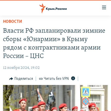
Доступность
ссылки
Вернуться
НОВОСТИ
к
НОВОСТИ
Власти РФ запланировали зимние
основному
СПЕЦПРОЕКТЫ
содержанию
сборы «Юнармии» в Крыму
ВОДА
Вернутся
ГРУЗ 200
рядом с контрактниками армии
к
ИСТОРИЯ
КАРТА ВОЕННЫХ ОБЪЕКТОВ КРЫМА
России – ЦНС
главной
ЕЩЕ
11 ЛЕТ ОККУПАЦИИ КРЫМА. 11 ИСТОРИЙ СОПРОТИВЛЕНИЯ
навигации
12 ноября 2024, 19:02
Вернутся
РАДІО СВОБОДА
ИНТЕРАКТИВ
к
Поделиться
Читать без VPN
КАК ОБОЙТИ БЛОКИРОВКУ
ИНФОГРАФИКА
поиску
ТЕЛЕПРОЕКТ КРЫМ.РЕАЛИИ
Українською
СОВЕТЫ ПРАВОЗАЩИТНИКОВ
Qırımtatar
ПРОПАВШИЕ БЕЗ ВЕСТИ