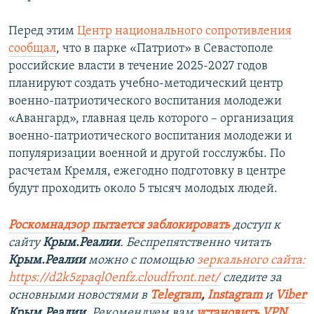
Перед этим
Центр национального сопротивления
сообщал
, что в парке «Патриот» в Севастополе
российские власти в течение 2025-2027 годов
планируют создать учебно-методический центр
военно-патриотического воспитания молодежи
«Авангард», главная цель которого – организация
военно-патриотического воспитания молодежи и
популяризации военной и другой госслужбы. По
расчетам Кремля, ежегодно подготовку в центре
будут проходить около 5 тысяч молодых людей.
Роскомнадзор пытается заблокировать
доступ к
сайту
Крым.Реалии
. Беспрепятственно читать
Крым.Реалии
можно с помощью
зеркального сайта:
https://d2k5zpaql0enfz.cloudfront.net/
следите за
основными новостями в
Telegram
,
Instagram
и
Viber
Крым.Реалии
. Рекомендуем вам
установить VPN
.