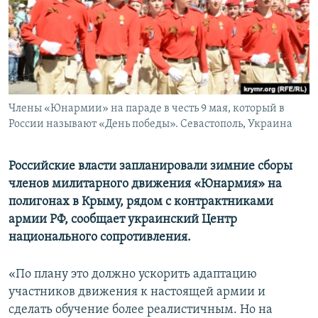
ПРИСОЕДИНЯЙТЕСЬ!
ПОБЕДИТЕЛЕЙ НЕ СУДЯТ?
КРЫМ.НЕПОКОРЕННЫЙ
ELIFBE
УКРАИНСКАЯ ПРОБЛЕМА КРЫМА
Все сайты RFE/RL
Члены «Юнармии» на параде в честь 9 мая, который в
России называют «День победы». Севастополь, Украина
Российские власти запланировали зимние сборы
членов милитарного движения «Юнармия» на
полигонах в Крыму, рядом с контрактниками
армии РФ, сообщает украинский Центр
национального сопротивления.
«По плану это должно ускорить адаптацию
участников движения к настоящей армии и
сделать обучение более реалистичным. Но на