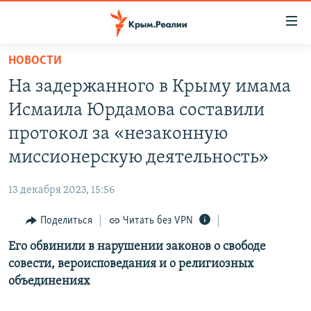
Доступность
ссылки
Вернуться
НОВОСТИ
к
НОВОСТИ
На задержанного в Крыму имама
основному
СПЕЦПРОЕКТЫ
содержанию
Исмаила Юрдамова составили
ВОДА
Вернутся
ГРУЗ 200
протокол за «незаконную
к
ИСТОРИЯ
КАРТА ВОЕННЫХ ОБЪЕКТОВ КРЫМА
миссионерскую деятельность»
главной
ЕЩЕ
11 ЛЕТ ОККУПАЦИИ КРЫМА. 11 ИСТОРИЙ СОПРОТИВЛЕНИЯ
навигации
13 декабря 2023, 15:56
Вернутся
РАДІО СВОБОДА
ИНТЕРАКТИВ
к
Поделиться
Читать без VPN
КАК ОБОЙТИ БЛОКИРОВКУ
ИНФОГРАФИКА
поиску
Его обвинили в нарушении законов о свободе
ТЕЛЕПРОЕКТ КРЫМ.РЕАЛИИ
Українською
совести, вероисповедания и о религиозных
СОВЕТЫ ПРАВОЗАЩИТНИКОВ
объединениях
Qırımtatar
ПРОПАВШИЕ БЕЗ ВЕСТИ