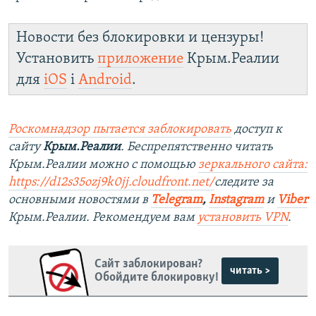
Новости без блокировки и цензуры!
Установить
приложение
Крым.Реалии
для
iOS
і
Android
.
Роскомнадзор пытается заблокировать
доступ к
сайту
Крым.Реалии
. Беспрепятственно читать
Крым.Реалии можно с помощью
зеркального сайта:
https://d12s35ozj9k0jj.cloudfront.net/
следите за
основными новостями в
Telegram
,
Instagram
и
Viber
Крым.Реалии. Рекомендуем вам
установить VPN
.
Сайт заблокирован?
читать >
Обойдите блокировку!