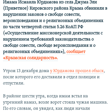
Имама Исмаила Юрдамова из села Джума Эли
ПРИСОЕДИНЯЙТЕСЬ!
ПОБЕДИТЕЛЕЙ НЕ СУДЯТ?
(Приветное) Кировского района Крыма обвинили в
КРЫМ.НЕПОКОРЕННЫЙ
нарушении законов о свободе совести,
вероисповедания и о религиозных объединениях
ELIFBE
по части четвертой статьи 5.26 КоАП РФ
УКРАИНСКАЯ ПРОБЛЕМА КРЫМА
(«Осуществление миссионерской деятельности с
Все сайты RFE/RL
нарушением требований законодательства о
свободе совести, свободе вероисповедания и о
религиозных объединениях»),
сообщает
«Крымская солидарность».
Утром 13 декабря дома
у Юрдамова прошел обыск
,
после которого его доставили в отдел полиции и
отпустили.
В районе шести утра, когда имам встал на
утренний намаз, возле ворот стояла чужая машина.
По его словам, он увидел, как люди начали